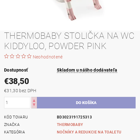
THERMOBABY STOLIČKA NA WC
KIDDYLOO, POWDER PINK
Neohodnotené
Dostupnosť
Skladom u nášho dodávateľa
€38,50
€31,30 bez DPH
KÓD TOVARU
BD3023191725313
ZNAČKA
THERMOBABY
KATEGÓRIA
NOČNÍKY A REDUKCIE NA TOALETU