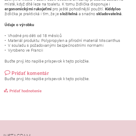
místě, když dítě leze na toaletu. K tomu židlička disponuje i
ergonomickými rukojeťmi
pro ještě pohodlnější použití.
Kiddyloo
židlička je praktická i tím, že je
složitelná
a snadno
skladovatelná
.
Údaje o výrobku
• Vhodné pro děti od 18 měsíců
• Materiál produktu: Polypropylen a přírodní materiál Miscanthus
• V souladu s požadovanými bezpečnostními normami
• Vyrobeno ve Francii
Buďte prvý, kto napíše príspevok k tejto položke.
Pridať komentár
Buďte prvý, kto napíše príspevok k tejto položke.
Pridať hodnotenie