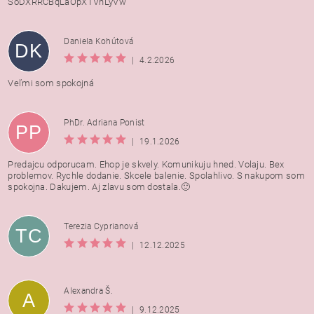
SoDXRRCBqLaOpXTVnLyVw
Daniela Kohútová
DK
|
4.2.2026
Veľmi som spokojná
PhDr. Adriana Ponist
PP
|
19.1.2026
Predajcu odporucam. Ehop je skvely. Komunikuju hned. Volaju. Bex
problemov. Rychle dodanie. Skcele balenie. Spolahlivo. S nakupom som
spokojna. Dakujem. Aj zlavu som dostala.🙂
Terezia Cyprianová
TC
|
12.12.2025
Alexandra Š.
A
|
9.12.2025