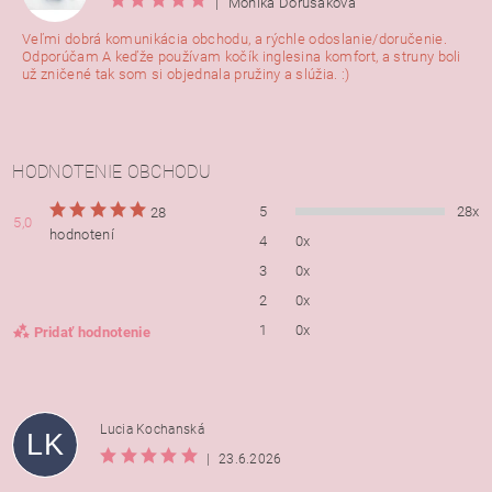
|
Monika Dorušáková
Veľmi dobrá komunikácia obchodu, a rýchle odoslanie/doručenie.
Odporúčam A keďže používam kočík inglesina komfort, a struny boli
už zničené tak som si objednala pružiny a slúžia. :)
HODNOTENIE OBCHODU
5
28x
28
5,0
hodnotení
4
0x
3
0x
2
0x
1
0x
Pridať hodnotenie
Lucia Kochanská
LK
|
23.6.2026