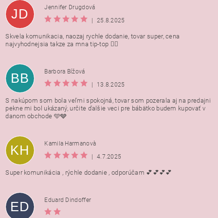
Jennifer Drugdová
JD
|
25.8.2025
Skvela komunikacia, naozaj rychle dodanie, tovar super, cena
najvyhodnejsia takze za mna tip-top 👍🏻
Barbora Bížová
BB
|
13.8.2025
S nakúpom som bola veľmi spokojná, tovar som pozerala aj na predajni
pekne mi bol ukázaný, určite ďalšie veci pre bábätko budem kupovať v
danom obchode 🩵🩶
Kamila Harmanovà
KH
|
4.7.2025
Super komunikácia , rýchle dodanie , odporúčam 💕💕💕💕
Eduard Dindoffer
ED