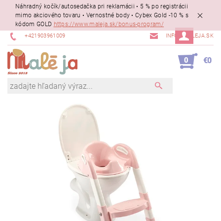
Náhradný kočík/autosedačka pri reklamácii • 5 % po registrácii
mimo akciového tovaru • Vernostné body • Cybex Gold -10 % s
kódom GOLD
https://www.maleja.sk/bonus-program/
+421903961009
INFO@MALEJA.SK
0
€0