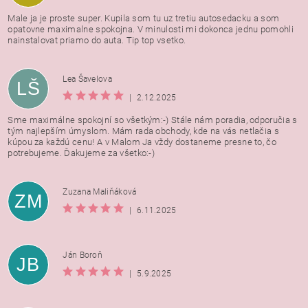
Male ja je proste super. Kupila som tu uz tretiu autosedacku a som
opatovne maximalne spokojna. V minulosti mi dokonca jednu pomohli
nainstalovat priamo do auta. Tip top vsetko.
Lea Šavelova
LŠ
|
2.12.2025
Sme maximálne spokojní so všetkým:-) Stále nám poradia, odporučia s
tým najlepším úmyslom. Mám rada obchody, kde na vás netlačia s
kúpou za každú cenu! A v Malom Ja vždy dostaneme presne to, čo
potrebujeme. Ďakujeme za všetko:-)
Zuzana Maliňáková
ZM
|
6.11.2025
Ján Boroň
JB
|
5.9.2025