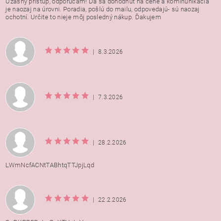
Úžasný prístup, odporúčam! Dá sa dohodnúť na cene a kominunikácia
je naozaj na úrovni. Poradia, pošlú do mailu, odpovedajú- sú naozaj
ochotní. Určite to nieje môj posledný nákup. Ďakujem
|
8.3.2026
|
7.3.2026
|
28.2.2026
LWmNcfACNtTABhtqTTJpjLqd
|
22.2.2026