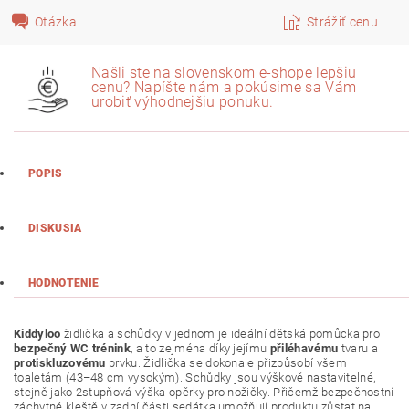
Otázka
Strážiť cenu
Našli ste na slovenskom e-shope lepšiu
cenu? Napíšte nám a pokúsime sa Vám
urobiť výhodnejšiu ponuku.
POPIS
DISKUSIA
HODNOTENIE
Kiddyloo
židlička a schůdky v jednom je ideální dětská pomůcka pro
bezpečný WC trénink
, a to zejména díky jejímu
přiléhavému
tvaru a
protiskluzovému
prvku. Židlička se dokonale přizpůsobí všem
toaletám (43–48 cm vysokým). Schůdky jsou výškově nastavitelné,
stejně jako 2stupňová výška opěrky pro nožičky. Přičemž bezpečnostní
záchytné kleště v zadní části sedátka umožňují produktu zůstat na