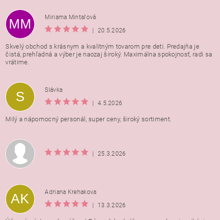
Miriama Mintaľová
MM
|
20.5.2026
Skvelý obchod s krásnym a kvalitným tovarom pre deti. Predajňa je
čistá, prehľadná a výber je naozaj široký. Maximálna spokojnosť, radi sa
vrátime.
Vložením hodnotenie súhlasíte s
podmienkami ochrany
Slávka
S
osobných údajov
|
4.5.2026
Milý a nápomocný personál, super ceny, široký sortiment.
|
25.3.2026
Adriana Krehakova
AK
|
13.3.2026