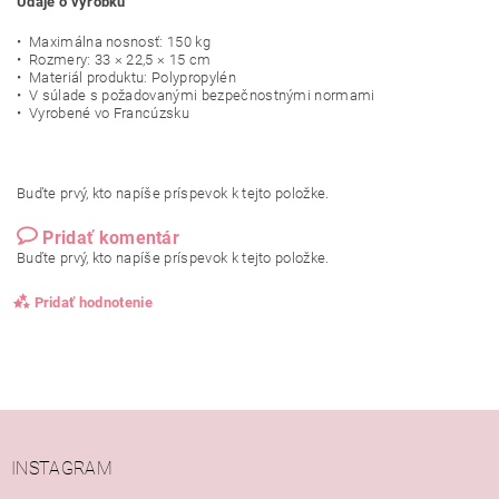
Údaje o výrobku
• Maximálna nosnosť: 150 kg
• Rozmery: 33 × 22,5 × 15 cm
• Materiál produktu: Polypropylén
• V súlade s požadovanými bezpečnostnými normami
• Vyrobené vo Francúzsku
Buďte prvý, kto napíše príspevok k tejto položke.
Pridať komentár
Buďte prvý, kto napíše príspevok k tejto položke.
Pridať hodnotenie
INSTAGRAM