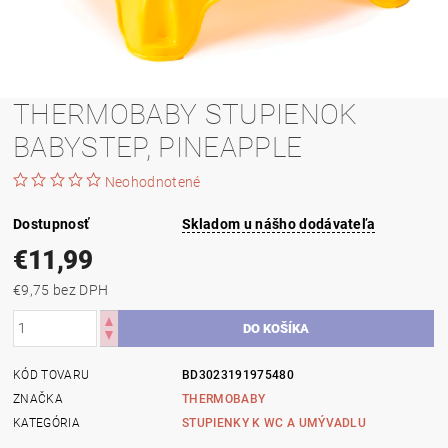
THERMOBABY STUPIENOK
BABYSTEP, PINEAPPLE
Neohodnotené
Dostupnosť
Skladom u nášho dodávateľa
€11,99
€9,75 bez DPH
KÓD TOVARU
BD3023191975480
ZNAČKA
THERMOBABY
KATEGÓRIA
STUPIENKY K WC A UMÝVADLU