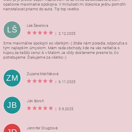
opatovne maximalne spokojna. V minulosti mi dokonca jednu pomohli
nainstalovat priamo do auta. Tip top vsetko.
Lea Šavelova
LŠ
|
2.12.2025
Sme maximálne spokojní so všetkým:-) Stále nám poradia, odporučia s
tým najlepším úmyslom. Mám rada obchody, kde na vás netlačia s
kúpou za každú cenu! A v Malom Ja vždy dostaneme presne to, čo
potrebujeme. Ďakujeme za všetko:-)
Zuzana Maliňáková
ZM
|
6.11.2025
Ján Boroň
JB
|
5.9.2025
Jennifer Drugdová