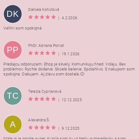
Daniela Kohútová
DK
|
4.2.2026
Veľmi som spokojná
PhDr. Adriana Ponist
PP
|
19.1.2026
Predajcu odporucam. Ehop je skvely. Komunikuju hned. Volaju. Bex
problemov. Rychle dodanie. Skcele balenie. Spolahlivo. S nakupom som
spokojna. Dakujem. Aj zlavu som dostala.🙂
Terezia Cyprianová
TC
|
12.12.2025
Alexandra Š.
A
|
9.12.2025
Male ja je proste super. Kupila som tu uz tretiu autosedacku a som