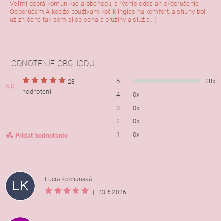
Veľmi dobrá komunikácia obchodu, a rýchle odoslanie/doručenie.
Odporúčam A keďže používam kočík inglesina komfort, a struny boli
už zničené tak som si objednala pružiny a slúžia. :)
HODNOTENIE OBCHODU
5
28x
28
5,0
hodnotení
4
0x
3
0x
2
0x
1
0x
Pridať hodnotenie
Lucia Kochanská
LK
|
23.6.2026