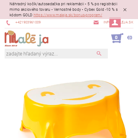
Náhradný kočík/autosedačka pri reklamácii • 5 % po registrácii
mimo akciového tovaru • Vernostné body • Cybex Gold -10 % s
kódom GOLD
https://www.maleja.sk/bonus-program/
+421903961009
INFO@MALEJA.SK
0
€0