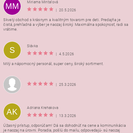
Miriama Mintaľová
MM
|
20.5.2026
Skvelý obchod s krásnym a kvalitným tovarom pre deti. Predajňa je
čistá, prehľadná a výber je naozaj široký. Maximálna spokojnosť, radi sa
vrátime.
Vložením hodnotenie súhlasíte s
podmienkami ochrany
Slávka
S
osobných údajov
|
4.5.2026
Milý a nápomocný personál, super ceny, široký sortiment.
|
25.3.2026
Adriana Krehakova
AK
|
13.3.2026
Úžasný prístup, odporúčam! Dá sa dohodnúť na cene a kominunikácia
je naozaj na úrovni. Poradia, pošlú do mailu, odpovedajú- sú naozaj