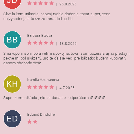
JD
|
25.8.2025
Skvela komunikacia, naozaj rychle dodanie, tovar super, cena
najvyhodnejsia takze za mna tip-top 👍🏻
Barbora Bížová
BB
|
13.8.2025
S nakúpom som bola veľmi spokojná, tovar som pozerala aj na predajni
pekne mi bol ukázaný, určite ďalšie veci pre bábätko budem kupovať v
danom obchode 🩵🩶
Kamila Harmanovà
KH
|
4.7.2025
Super komunikácia , rýchle dodanie , odporúčam 💕💕💕💕
Eduard Dindoffer
ED