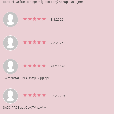
ochotní. Určite to nieje môj posledný nákup. Ďakujem
|
8.3.2026
|
7.3.2026
|
28.2.2026
LWmNcfACNtTABhtqTTJpjLqd
|
22.2.2026
SoDXRRCBqLaOpXTVnLyVw