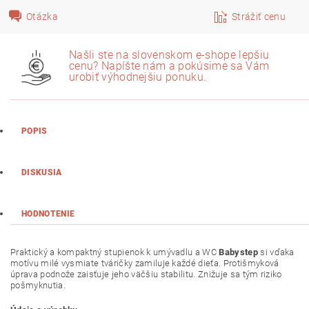
Otázka
Strážiť cenu
Našli ste na slovenskom e-shope lepšiu
cenu? Napíšte nám a pokúsime sa Vám
urobiť výhodnejšiu ponuku.
POPIS
DISKUSIA
HODNOTENIE
Praktický a kompaktný stupienok k umývadlu a WC
Babystep
si vďaka
motívu milé vysmiate tváričky zamiluje každé dieťa. Protišmyková
úprava podnože zaisťuje jeho väčšiu stabilitu. Znižuje sa tým riziko
pošmyknutia.