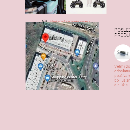
Sledovať na Instagrame
POSLE
PRODU
Veľmi do
odoslani
používam
boli už z
a slúžia. 