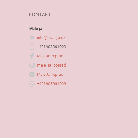
KONTAKT
Male ja
info
@
maleja.sk
+421903961009
MaleJaPoprad
male_ja_poprad
MaleJaPoprad
+421903961009