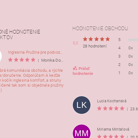
HODNOTENIE OBCHODU
DNÉ HODNOTENIE
KTOV
5
5,0
28 hodnotení
4
0x
Inglesina Pružina pre podvozok Comfort, 2ks
3
0x
|
Monika Dorušáková
2
0x
Pridať
brá komunikácia obchodu, a rýchle
1
0x
hodnotenie
e/doručenie. Odporúčam A keďže
 kočík inglesina komfort, a struny
ničené tak som si objednala pružiny
:)
Lucia Kochanská
LK
|
23.
Miriama Mintaľová
MM
|
20.