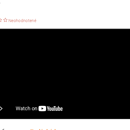
T
Neohodnotené