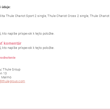
 údaje:
ita Thule Chariot Sport 2 single, Thule Chariot Cross 2 single, Thule Chariot 
, kto napíše príspevok k tejto položke.
ať komentár
, kto napíše príspevok k tejto položke.
 hodnotenie
:
Thule Group
en 13
1 Malmö
o@thulegroup.com