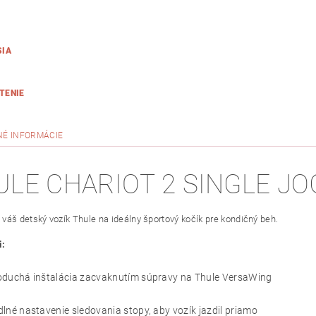
SIA
TENIE
NÉ INFORMÁCIE
LE CHARIOT 2 SINGLE JOG
váš detský vozík Thule na ideálny športový kočík pre kondičný beh.
i:
duchá inštalácia zacvaknutím súpravy na Thule VersaWing
né nastavenie sledovania stopy, aby vozík jazdil priamo