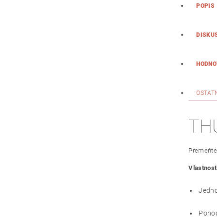
POPIS
DISKU
HODNO
OSTAT
THU
Premeňte 
Vlastnost
Jedno
Pohodl