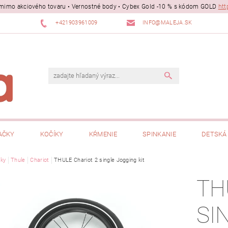
ii mimo akciového tovaru • Vernostné body • Cybex Gold -10 % s kódom GOLD
htt
+421903961009
INFO@MALEJA.SK
AČKY
KOČÍKY
KŔMENIE
SPINKANIE
DETSKÁ 
ky
Thule
Chariot
THULE Chariot 2 single Jogging kit
TH
SI