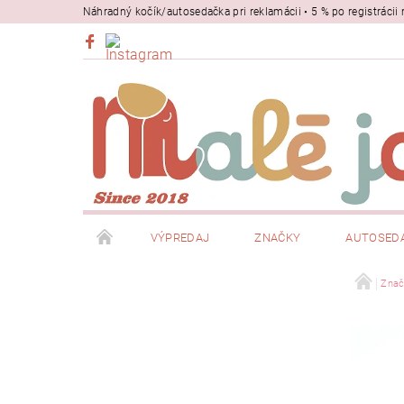
Náhradný kočík/autosedačka pri reklamácii • 5 % po registrác
VÝPREDAJ
ZNAČKY
AUTOSED
BEZPEČNOSŤ
NOSIČE
Znač