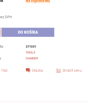
sť
Na objednávku
137,40 bez DPH
RU
371001
THULE
A
CHARIOT
Tlač
Otázka
Strážiť cenu