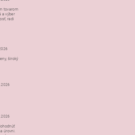
ým tovarom
á a výber
e s
sť, radi
h
.2026
ny, široký
3.2026
3.2026
dohodnúť
a úrovni.