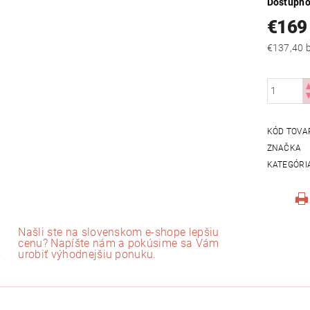
Dostupno
€169
€
KÓD TOVA
ZNAČKA
KATEGÓRI
Našli ste na slovenskom e-shope lepšiu
cenu? Napíšte nám a pokúsime sa Vám
urobiť výhodnejšiu ponuku.