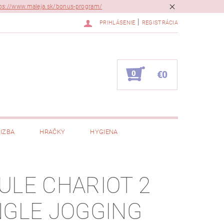
ps://www.maleja.sk/bonus-program/
|
PRIHLÁSENIE
REGISTRÁCIA
0
€0
IZBA
HRAČKY
HYGIENA
ULE CHARIOT 2
NGLE JOGGING