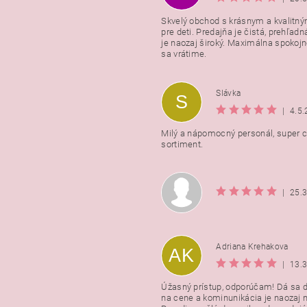
Skvelý obchod s krásnym a kvalitn
pre deti. Predajňa je čistá, prehľadn
Vložením hodnotenie súhlasít
je naozaj široký. Maximálna spokojno
podmienkami ochrany osobnýc
sa vrátime.
údajov
Slávka
S
|
4.5
Milý a nápomocný personál, super ce
sortiment.
|
25.
Adriana Krehakova
AK
|
13.
Úžasný prístup, odporúčam! Dá sa 
na cene a kominunikácia je naozaj n