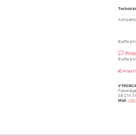
Technické
Kompatibil
Buďte prvý
Prid
Buďte prvý
Pridať
VÝROBCA
Fosieväg
SE-214 3
Mail:
inf