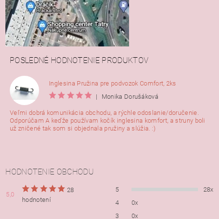
POSLEDNÉ HODNOTENIE PRODUKTOV
Inglesina Pružina pre podvozok Comfort, 2ks
|
Monika Dorušáková
Veľmi dobrá komunikácia obchodu, a rýchle odoslanie/doručenie.
Odporúčam A keďže používam kočík inglesina komfort, a struny boli
už zničené tak som si objednala pružiny a slúžia. :)
HODNOTENIE OBCHODU
5
28x
28
5,0
hodnotení
4
0x
3
0x