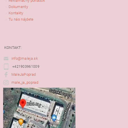
Reklamačný poriadok
Dokumenty
Kontakty
Tu nás nájdete
KONTAKT:
info@maleja.sk
+421903961009
MaleJaPoprad
male_ja_poprad