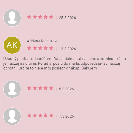
|
25.3.2026
Adriana Krehakova
AK
|
13.3.2026
Úžasný prístup, odporúčam! Dá sa dohodnúť na cene a kominunikácia
je naozaj na úrovni. Poradia, pošlú do mailu, odpovedajú- sú naozaj
ochotní. Určite to nieje môj posledný nákup. Ďakujem
|
8.3.2026
|
7.3.2026