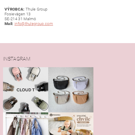
VÝROBCA:
Thule Group
Fosievägen 13
SE-214 31 Malmö
Mail:
info@thulegroup.com
INSTAGRAM
Vložením hodnotenie súhlasíte s
podmienkami ochrany
osobných údajov