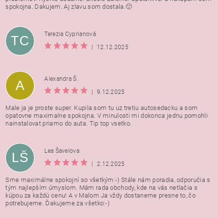
spokojna. Dakujem. Aj zlavu som dostala.🙂
Terezia Cyprianová
TC
|
12.12.2025
Alexandra Š.
A
|
9.12.2025
Male ja je proste super. Kupila som tu uz tretiu autosedacku a som
opatovne maximalne spokojna. V minulosti mi dokonca jednu pomohli
nainstalovat priamo do auta. Tip top vsetko.
Lea Šavelova
LŠ
|
2.12.2025
Sme maximálne spokojní so všetkým:-) Stále nám poradia, odporučia s
tým najlepším úmyslom. Mám rada obchody, kde na vás netlačia s
kúpou za každú cenu! A v Malom Ja vždy dostaneme presne to, čo
potrebujeme. Ďakujeme za všetko:-)