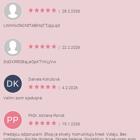
|
28.2.2026
LWmNcfACNtTABhtqTTJpjLqd
|
22.2.2026
SoDXRRCBqLaOpXTVnLyVw
Daniela Kohútová
DK
|
4.2.2026
Veľmi som spokojná
PhDr. Adriana Ponist
PP
|
19.1.2026
Predajcu odporucam. Ehop je skvely. Komunikuju hned. Volaju. Bex
problemov. Rychle dodanie. Skcele balenie. Spolahlivo. S nakupom som