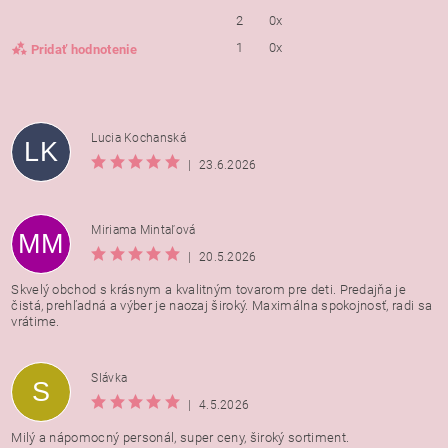
2
0x
1
0x
Pridať hodnotenie
Lucia Kochanská
LK
|
23.6.2026
Miriama Mintaľová
MM
|
20.5.2026
Skvelý obchod s krásnym a kvalitným tovarom pre deti. Predajňa je
čistá, prehľadná a výber je naozaj široký. Maximálna spokojnosť, radi sa
vrátime.
Vložením hodnotenie súhlasíte s
podmienkami ochrany
Slávka
S
osobných údajov
|
4.5.2026
Milý a nápomocný personál, super ceny, široký sortiment.