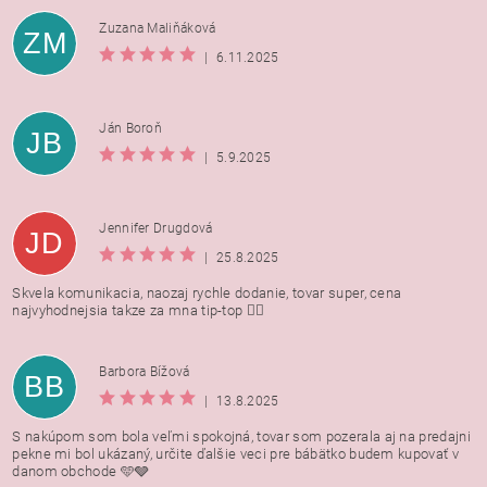
Zuzana Maliňáková
ZM
|
6.11.2025
Ján Boroň
JB
|
5.9.2025
Jennifer Drugdová
JD
|
25.8.2025
Skvela komunikacia, naozaj rychle dodanie, tovar super, cena
najvyhodnejsia takze za mna tip-top 👍🏻
Barbora Bížová
BB
|
13.8.2025
S nakúpom som bola veľmi spokojná, tovar som pozerala aj na predajni
pekne mi bol ukázaný, určite ďalšie veci pre bábätko budem kupovať v
danom obchode 🩵🩶