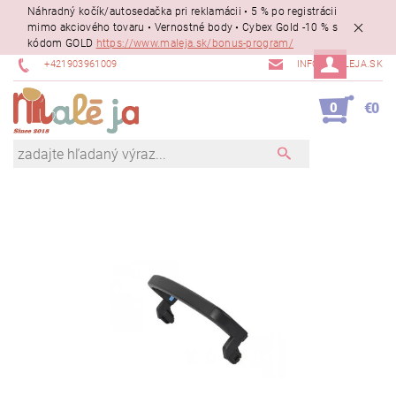
Náhradný kočík/autosedačka pri reklamácii • 5 % po registrácii
mimo akciového tovaru • Vernostné body • Cybex Gold -10 % s
kódom GOLD
https://www.maleja.sk/bonus-program/
+421903961009
INFO@MALEJA.SK
0
€0