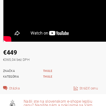
€449
€365,04 bez DPH
ZNAČKA
THULE
KATEGÓRIA
THULE
Otázka
Strážiť cenu
Našli ste na slovenskom e-shope lepšiu
cenu? Napíšte nám a pokúsime sa Vám