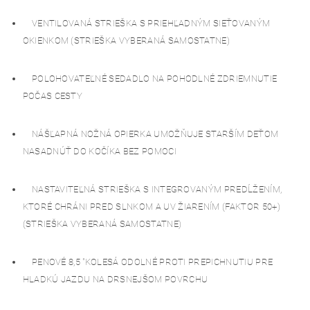
VENTILOVANÁ STRIEŠKA S PRIEHĽADNÝM SIEŤOVANÝM
OKIENKOM (STRIEŠKA VYBERANÁ SAMOSTATNE)
POLOHOVATEĽNÉ SEDADLO NA POHODLNÉ ZDRIEMNUTIE
POČAS CESTY
NÁŠĽAPNÁ NOŽNÁ OPIERKA UMOŽŇUJE STARŠÍM DEŤOM
NASADNÚŤ DO KOČÍKA BEZ POMOCI
NASTAVITEĽNÁ STRIEŠKA S INTEGROVANÝM PREDĹŽENÍM,
KTORÉ CHRÁNI PRED SLNKOM A UV ŽIARENÍM (FAKTOR 50+)
(STRIEŠKA VYBERANÁ SAMOSTATNE)
PENOVÉ 8,5 "KOLESÁ ODOLNÉ PROTI PREPICHNUTIU PRE
HLADKÚ JAZDU NA DRSNEJŠOM POVRCHU