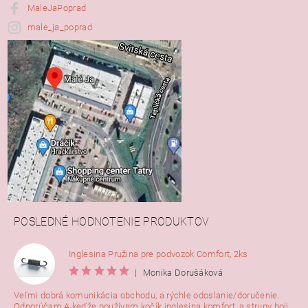
MaleJaPoprad
male_ja_poprad
POSLEDNÉ HODNOTENIE PRODUKTOV
Inglesina Pružina pre podvozok Comfort, 2ks
|
Monika Dorušáková
Veľmi dobrá komunikácia obchodu, a rýchle odoslanie/doručenie.
Odporúčam A keďže používam kočík inglesina komfort, a struny boli