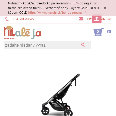
Náhradný kočík/autosedačka pri reklamácii • 5 % po registrácii
mimo akciového tovaru • Vernostné body • Cybex Gold -10 % s
kódom GOLD
https://www.maleja.sk/bonus-program/
+421903961009
INFO@MALEJA.SK
0
€0