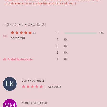
už zničené tak som si objednala pružiny a slúžia. :)
HODNOTENIE OBCHODU
5
28x
28
5,0
hodnotení
4
0x
3
0x
2
0x
1
0x
Pridať hodnotenie
Lucia Kochanská
LK
|
23.6.2026
Miriama Mintaľová
MM