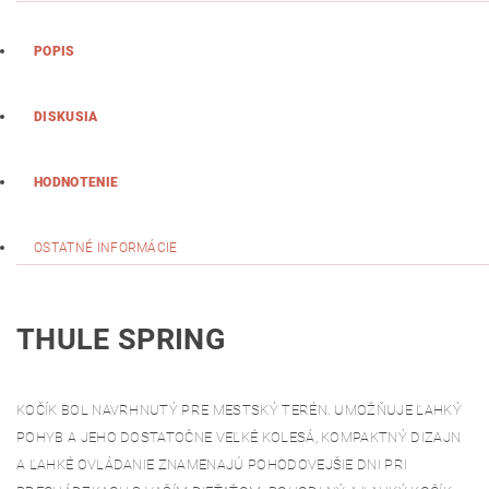
POPIS
DISKUSIA
HODNOTENIE
OSTATNÉ INFORMÁCIE
THULE SPRING
KOČÍK BOL NAVRHNUTÝ PRE MESTSKÝ TERÉN. UMOŽŇUJE ĽAHKÝ
POHYB A JEHO DOSTATOČNE VEĽKÉ KOLESÁ, KOMPAKTNÝ DIZAJN
A ĽAHKÉ OVLÁDANIE ZNAMENAJÚ POHODOVEJŠIE DNI PRI