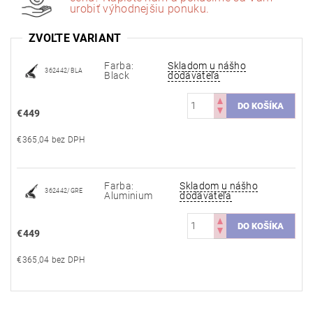
urobiť výhodnejšiu ponuku.
ZVOĽTE VARIANT
Farba:
Skladom u nášho
362442/BLA
Black
dodávateľa
€449
€365,04 bez DPH
Farba:
Skladom u nášho
362442/GRE
Aluminium
dodávateľa
€449
€365,04 bez DPH