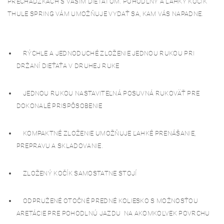
PRECHÁDZKACH S VAŠÍM DIEŤAŤOM. POHODLNÝ A ĽAHKÝ KOČÍK
THULE SPRING VÁM UMOŽŇUJE VYDAŤ SA, KAM VÁS NAPADNE.
RÝCHLE A JEDNODUCHÉ ZLOŽENIE JEDNOU RUKOU PRI
DRŽANÍ DIEŤAŤA V DRUHEJ RUKE
JEDNOU RUKOU NASTAVITEĽNÁ POSUVNÁ RUKOVÄŤ PRE
DOKONALÉ PRISPÔSOBENIE
KOMPAKTNÉ ZLOŽENIE UMOŽŇUJE ĽAHKÉ PRENÁŠANIE,
PREPRAVU A SKLADOVANIE.
ZLOŽENÝ KOČÍK SAMOSTATNE STOJÍ
ODPRUŽENÉ OTOČNÉ PREDNÉ KOLIESKO S MOŽNOSŤOU
ARETÁCIE PRE POHODLNÚ JAZDU NA AKOMKOĽVEK POVRCHU