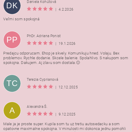
Daniela Kohútová
DK
|
4.2.2026
Veľmi som spokojná
PhDr. Adriana Ponist
PP
|
19.1.2026
Predajcu odporucam. Ehop je skvely. Komunikuju hned. Volaju. Bex
problemov. Rychle dodanie. Skcele balenie. Spolahlivo. S nakupom som
spokojna. Dakujem. Aj zlavu som dostala.🙂
Terezia Cyprianová
TC
|
12.12.2025
Alexandra Š.
A
|
9.12.2025
Male ja je proste super. Kupila som tu uz tretiu autosedacku a som
opatovne maximalne spokojna. V minulosti mi dokonca jednu pomohli