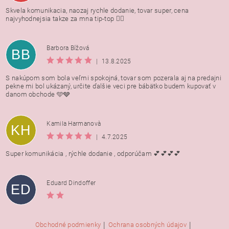
Skvela komunikacia, naozaj rychle dodanie, tovar super, cena
najvyhodnejsia takze za mna tip-top 👍🏻
Barbora Bížová
BB
|
13.8.2025
S nakúpom som bola veľmi spokojná, tovar som pozerala aj na predajni
pekne mi bol ukázaný, určite ďalšie veci pre bábätko budem kupovať v
danom obchode 🩵🩶
Kamila Harmanovà
KH
|
4.7.2025
Super komunikácia , rýchle dodanie , odporúčam 💕💕💕💕
Eduard Dindoffer
ED
|
|
Obchodné podmienky
Ochrana osobných údajov