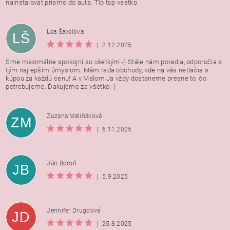
nainstalovat priamo do auta. Tip top vsetko.
Lea Šavelova
LŠ
|
2.12.2025
Sme maximálne spokojní so všetkým:-) Stále nám poradia, odporučia s
tým najlepším úmyslom. Mám rada obchody, kde na vás netlačia s
kúpou za každú cenu! A v Malom Ja vždy dostaneme presne to, čo
potrebujeme. Ďakujeme za všetko:-)
Zuzana Maliňáková
ZM
|
6.11.2025
Ján Boroň
JB
|
5.9.2025
Jennifer Drugdová
JD
|
25.8.2025