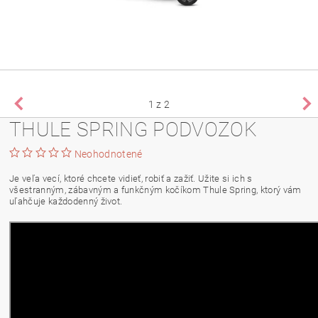
1
z 2
THULE SPRING PODVOZOK
Neohodnotené
Je veľa vecí, ktoré chcete vidieť, robiť a zažiť. Užite si ich s
všestranným, zábavným a funkčným kočíkom Thule Spring, ktorý vám
uľahčuje každodenný život.