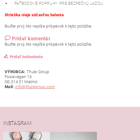
PÄŤBODOVÉ POPRUHY PRE BEZPEČNÚ JAZDU
Strieška nieje súčasťou balenia
Buďte prvý, kto napíše príspevok k tejto položke.
Pridať komentár
Buďte prvý, kto napíše príspevok k tejto položke.
Pridať hodnotenie
VÝROBCA:
Thule Group
Fosievägen 13
SE-214 31 Malmö
Mail:
info@thulegroup.com
INSTAGRAM