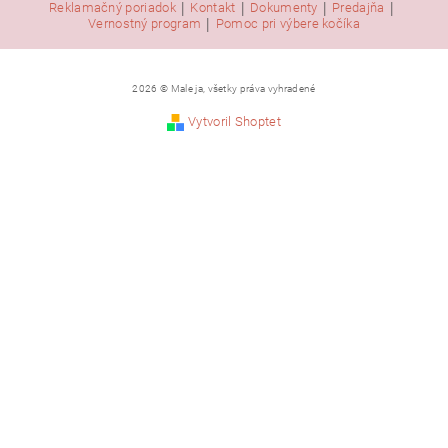
|
|
|
|
Reklamačný poriadok
Kontakt
Dokumenty
Predajňa
|
Vernostný program
Pomoc pri výbere kočíka
2026 © Male ja, všetky práva vyhradené
Vytvoril Shoptet