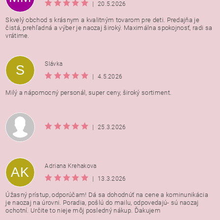
|
20.5.2026
Skvelý obchod s krásnym a kvalitným tovarom pre deti. Predajňa je
čistá, prehľadná a výber je naozaj široký. Maximálna spokojnosť, radi sa
vrátime.
Vložením hodnotenie súhlasíte s
podmienkami ochrany
Slávka
S
osobných údajov
|
4.5.2026
Milý a nápomocný personál, super ceny, široký sortiment.
|
25.3.2026
Adriana Krehakova
AK
|
13.3.2026
Úžasný prístup, odporúčam! Dá sa dohodnúť na cene a kominunikácia
je naozaj na úrovni. Poradia, pošlú do mailu, odpovedajú- sú naozaj
ochotní. Určite to nieje môj posledný nákup. Ďakujem