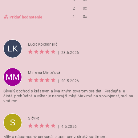
2
0x
1
0x
Pridať hodnotenie
Lucia Kochanská
LK
|
23.6.2026
Miriama Mintaľová
MM
|
20.5.2026
Skvelý obchod s krásnym a kvalitným tovarom pre deti. Predajňa je
čistá, prehľadná a výber je naozaj široký. Maximálna spokojnosť, radi sa
vrátime.
Vložením hodnotenie súhlasíte s
podmienkami ochrany
Slávka
S
osobných údajov
|
4.5.2026
Milý a nápomocný personál, super ceny, široký sortiment.