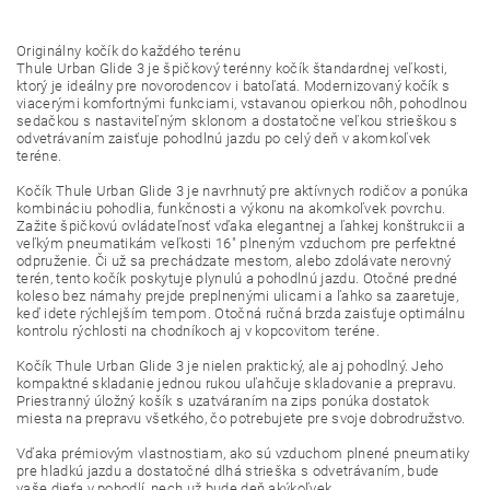
Originálny kočík do každého terénu
Thule Urban Glide 3 je špičkový terénny kočík štandardnej veľkosti,
ktorý je ideálny pre novorodencov i batoľatá. Modernizovaný kočík s
viacerými komfortnými funkciami, vstavanou opierkou nôh, pohodlnou
sedačkou s nastaviteľným sklonom a dostatočne veľkou strieškou s
odvetrávaním zaisťuje pohodlnú jazdu po celý deň v akomkoľvek
teréne.
Kočík Thule Urban Glide 3 je navrhnutý pre aktívnych rodičov a ponúka
kombináciu pohodlia, funkčnosti a výkonu na akomkoľvek povrchu.
Zažite špičkovú ovládateľnosť vďaka elegantnej a ľahkej konštrukcii a
veľkým pneumatikám veľkosti 16" plneným vzduchom pre perfektné
odpruženie. Či už sa prechádzate mestom, alebo zdolávate nerovný
terén, tento kočík poskytuje plynulú a pohodlnú jazdu. Otočné predné
koleso bez námahy prejde preplnenými ulicami a ľahko sa zaaretuje,
keď idete rýchlejším tempom. Otočná ručná brzda zaisťuje optimálnu
kontrolu rýchlosti na chodníkoch aj v kopcovitom teréne.
Kočík Thule Urban Glide 3 je nielen praktický, ale aj pohodlný. Jeho
kompaktné skladanie jednou rukou uľahčuje skladovanie a prepravu.
Priestranný úložný košík s uzatváraním na zips ponúka dostatok
miesta na prepravu všetkého, čo potrebujete pre svoje dobrodružstvo.
Vďaka prémiovým vlastnostiam, ako sú vzduchom plnené pneumatiky
pre hladkú jazdu a dostatočné dlhá strieška s odvetrávaním, bude
vaše dieťa v pohodlí, nech už bude deň akýkoľvek.