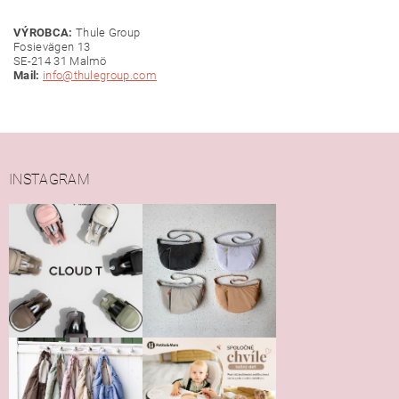
VÝROBCA:
Thule Group
Fosievägen 13
SE-214 31 Malmö
Mail:
info@thulegroup.com
INSTAGRAM
Vložením hodnotenie súhlasíte s
podmienkami ochrany
osobných údajov