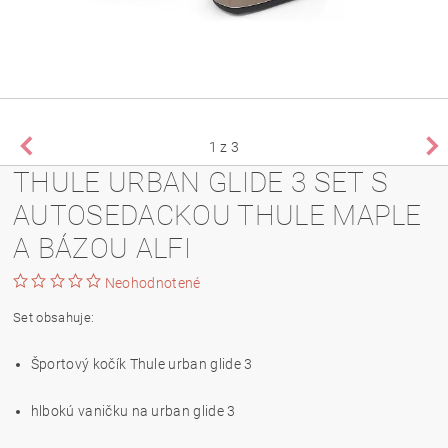
1
z 3
THULE URBAN GLIDE 3 SET S
AUTOSEDACKOU THULE MAPLE
A BÁZOU ALFI
Neohodnotené
Set obsahuje:
Športový kočík Thule urban glide 3
hlbokú vaničku na urban glide 3