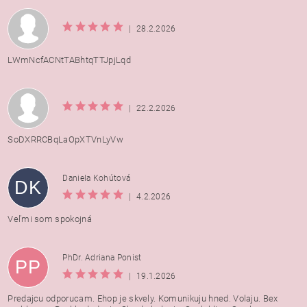
|
28.2.2026
LWmNcfACNtTABhtqTTJpjLqd
|
22.2.2026
SoDXRRCBqLaOpXTVnLyVw
Daniela Kohútová
DK
|
4.2.2026
Veľmi som spokojná
PhDr. Adriana Ponist
PP
|
19.1.2026
Predajcu odporucam. Ehop je skvely. Komunikuju hned. Volaju. Bex