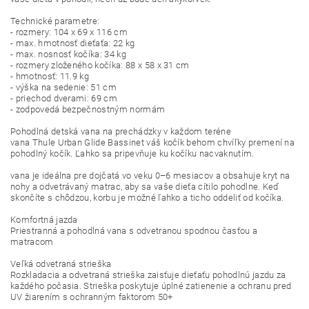
Technické parametre:
- rozmery: 104 x 69 x 116 cm
- max. hmotnosť dieťaťa: 22 kg
- max. nosnosť kočíka: 34 kg
- rozmery zloženého kočíka: 88 x 58 x 31 cm
- hmotnosť: 11.9 kg
- výška na sedenie: 51 cm
- priechod dverami: 69 cm
- zodpovedá bezpečnostným normám
Pohodlná detská vana na prechádzky v každom teréne
vana Thule Urban Glide Bassinet váš kočík behom chvíľky premení na
pohodlný kočík. Ľahko sa pripevňuje ku kočíku nacvaknutím.
vana je ideálna pre dojčatá vo veku 0–6 mesiacov a obsahuje kryt na
nohy a odvetrávaný matrac, aby sa vaše dieťa cítilo pohodlne. Keď
skončíte s chôdzou, korbu je možné ľahko a ticho oddeliť od kočíka.
Komfortná jazda
Priestranná a pohodlná vana s odvetranou spodnou časťou a
matracom
Veľká odvetraná strieška
Rozkladacia a odvetraná strieška zaisťuje dieťaťu pohodlnú jazdu za
každého počasia. Strieška poskytuje úplné zatienenie a ochranu pred
UV žiarením s ochranným faktorom 50+