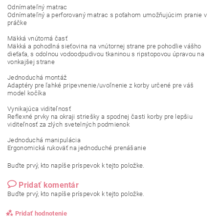
Odnímateľný matrac
Odnímateľný a perforovaný matrac s poťahom umožňujúcim pranie v
práčke
Mäkká vnútorná časť
Mäkká a pohodlná sieťovina na vnútornej strane pre pohodlie vášho
dieťaťa, s odolnou vodoodpudivou tkaninou s ripstopovou úpravou na
vonkajšej strane
Jednoduchá montáž
Adaptéry pre ľahké pripevnenie/uvoľnenie z korby určené pre váš
model kočíka
Vynikajúca viditeľnosť
Reflexné prvky na okraji striešky a spodnej časti korby pre lepšiu
viditeľnosť za zlých svetelných podmienok
Jednoduchá manipulácia
Ergonomická rukoväť na jednoduché prenášanie
Buďte prvý, kto napíše príspevok k tejto položke.
Pridať komentár
Buďte prvý, kto napíše príspevok k tejto položke.
Pridať hodnotenie