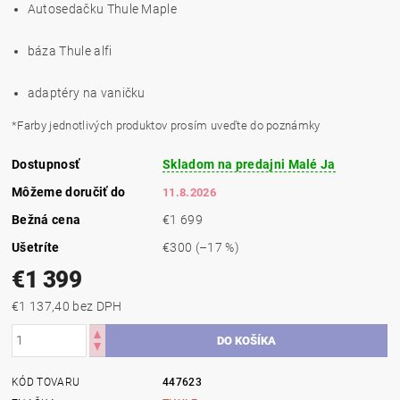
Autosedačku Thule Maple
báza Thule alfi
adaptéry na vaničku
*Farby jednotlivých produktov prosím uveďte do poznámky
Dostupnosť
Skladom na predajni Malé Ja
Môžeme doručiť do
11.8.2026
Bežná cena
€1 699
Ušetríte
€300
(–17 %)
€1 399
€1 137,40 bez DPH
KÓD TOVARU
447623