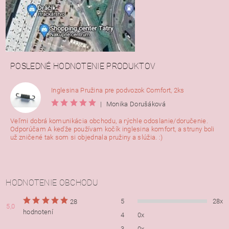
POSLEDNÉ HODNOTENIE PRODUKTOV
Inglesina Pružina pre podvozok Comfort, 2ks
|
Monika Dorušáková
Veľmi dobrá komunikácia obchodu, a rýchle odoslanie/doručenie.
Odporúčam A keďže používam kočík inglesina komfort, a struny boli
už zničené tak som si objednala pružiny a slúžia. :)
HODNOTENIE OBCHODU
5
28x
28
5,0
hodnotení
4
0x
3
0x