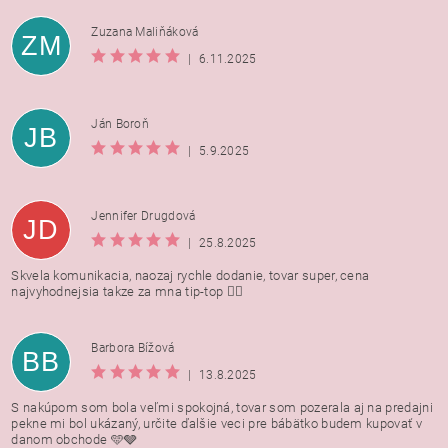
Zuzana Maliňáková
ZM
|
6.11.2025
Ján Boroň
JB
|
5.9.2025
Jennifer Drugdová
JD
|
25.8.2025
Skvela komunikacia, naozaj rychle dodanie, tovar super, cena
najvyhodnejsia takze za mna tip-top 👍🏻
Barbora Bížová
BB
|
13.8.2025
S nakúpom som bola veľmi spokojná, tovar som pozerala aj na predajni
pekne mi bol ukázaný, určite ďalšie veci pre bábätko budem kupovať v
danom obchode 🩵🩶