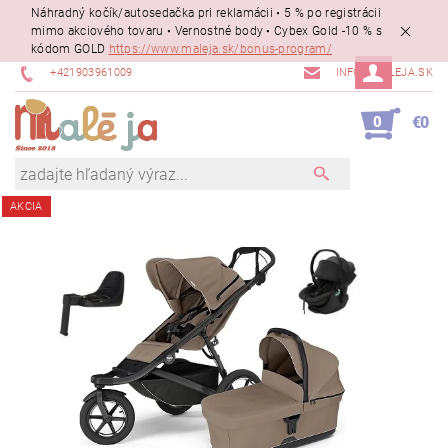
Náhradný kočík/autosedačka pri reklamácii • 5 % po registrácii
mimo akciového tovaru • Vernostné body • Cybex Gold -10 % s
kódom GOLD
https://www.maleja.sk/bonus-program/
+421903961009
INFO@MALEJA.SK
0
€0
AKCIA