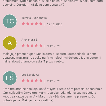
problemov. Rychle dodanie. Skcele balenie. Spolahlivo. S nakupom som
spokojna. Dakujem. Aj zlavu som dostala.🙂
Terezia Cyprianová
TC
|
12.12.2025
Alexandra Š.
A
|
9.12.2025
Male ja je proste super. Kupila som tu uz tretiu autosedacku a som
opatovne maximalne spokojna. V minulosti mi dokonca jednu pomohli
nainstalovat priamo do auta. Tip top vsetko.
Lea Šavelova
LŠ
|
2.12.2025
Sme maximálne spokojní so všetkým:-) Stále nám poradia, odporučia s
tým najlepším úmyslom. Mám rada obchody, kde na vás netlačia s
kúpou za každú cenu! A v Malom Ja vždy dostaneme presne to, čo
potrebujeme. Ďakujeme za všetko:-)