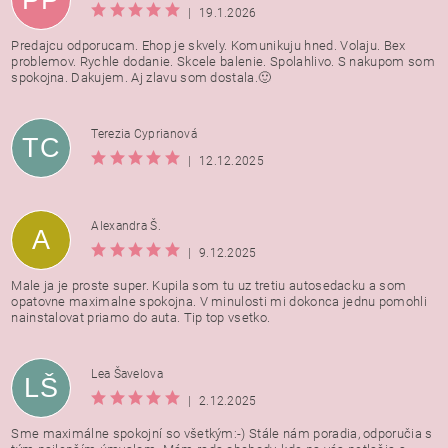
|
19.1.2026
Predajcu odporucam. Ehop je skvely. Komunikuju hned. Volaju. Bex
problemov. Rychle dodanie. Skcele balenie. Spolahlivo. S nakupom som
spokojna. Dakujem. Aj zlavu som dostala.🙂
Terezia Cyprianová
TC
|
12.12.2025
Alexandra Š.
A
|
9.12.2025
Male ja je proste super. Kupila som tu uz tretiu autosedacku a som
opatovne maximalne spokojna. V minulosti mi dokonca jednu pomohli
nainstalovat priamo do auta. Tip top vsetko.
Lea Šavelova
LŠ
|
2.12.2025
Sme maximálne spokojní so všetkým:-) Stále nám poradia, odporučia s