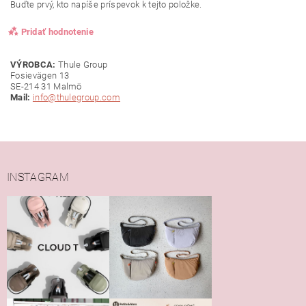
Buďte prvý, kto napíše príspevok k tejto položke.
Pridať hodnotenie
VÝROBCA:
Thule Group
Fosievägen 13
SE-214 31 Malmö
Mail:
info@thulegroup.com
INSTAGRAM
Vložením hodnotenie súhlasíte s
podmienkami ochrany
osobných údajov