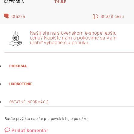
KATEGÓRIA
THULE
Otázka
Strážiť cenu
Našli ste na slovenskom e-shope lepšiu
cenu? Napíšte nám a pokúsime sa Vám
urobiť výhodnejšiu ponuku.
DISKUSIA
HODNOTENIE
OSTATNÉ INFORMÁCIE
Buďte prvý, kto napíše príspevok k tejto položke.
Pridať komentár