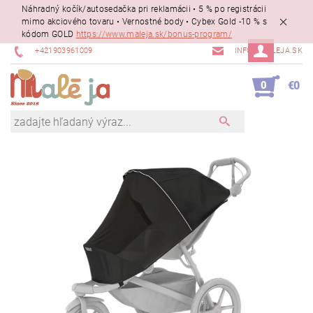
Náhradný kočík/autosedačka pri reklamácii • 5 % po registrácii
mimo akciového tovaru • Vernostné body • Cybex Gold -10 % s
kódom GOLD
https://www.maleja.sk/bonus-program/
+421903961009
INFO@MALEJA.SK
0
€0