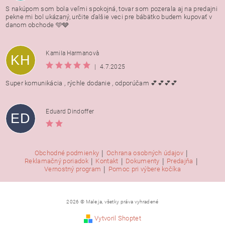
S nakúpom som bola veľmi spokojná, tovar som pozerala aj na predajni
pekne mi bol ukázaný, určite ďalšie veci pre bábätko budem kupovať v
danom obchode 🩵🩶
Kamila Harmanovà
KH
|
4.7.2025
Super komunikácia , rýchle dodanie , odporúčam 💕💕💕💕
Eduard Dindoffer
ED
|
|
Obchodné podmienky
Ochrana osobných údajov
|
|
|
|
Reklamačný poriadok
Kontakt
Dokumenty
Predajňa
|
Vernostný program
Pomoc pri výbere kočíka
2026 © Male ja, všetky práva vyhradené
Vytvoril Shoptet