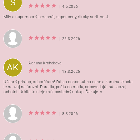
S
osobných údajov
|
4.5.2026
Milý a nápomocný personál, super ceny, široký sortiment.
|
25.3.2026
Adriana Krehakova
AK
|
13.3.2026
Úžasný prístup, odporúčam! Dá sa dohodnúť na cene a kominunikácia
je naozaj na úrovni. Poradia, pošlú do mailu, odpovedajú- sú naozaj
ochotní. Určite to nieje môj posledný nákup. Ďakujem
|
8.3.2026