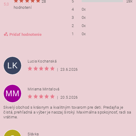
5
28x
28
5,0
hodnotení
4
0x
3
0x
2
0x
1
0x
Pridať hodnotenie
Lucia Kochanská
LK
|
23.6.2026
Miriama Mintaľová
MM
|
20.5.2026
Skvelý obchod s krásnym a kvalitným tovarom pre deti. Predajňa je
čistá, prehľadná a výber je naozaj široký. Maximálna spokojnosť, radi sa
vrátime.
Vložením hodnotenie súhlasíte s
podmienkami ochrany
Slávka