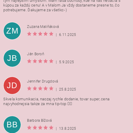
tým najlepším úmyslom. Mám rada obchody, kde na vás netlačia s
kúpou za každú cenu! A v Malom Ja vždy dostaneme presne to, čo
potrebujeme. Ďakujeme za všetko:-)
Zuzana Maliňáková
ZM
|
6.11.2025
Ján Boroň
JB
|
5.9.2025
Jennifer Drugdová
JD
|
25.8.2025
Skvela komunikacia, naozaj rychle dodanie, tovar super, cena
najvyhodnejsia takze za mna tip-top 👍🏻
Barbora Bížová
BB
|
13.8.2025