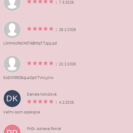
|
7.3.2026
|
28.2.2026
LWmNcfACNtTABhtqTTJpjLqd
|
22.2.2026
SoDXRRCBqLaOpXTVnLyVw
Daniela Kohútová
DK
|
4.2.2026
Veľmi som spokojná
PhDr. Adriana Ponist
PP