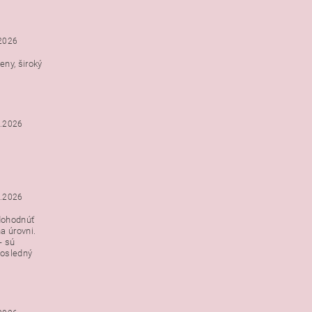
.2026
ny, široký
3.2026
3.2026
dohodnúť
a úrovni.
- sú
posledný