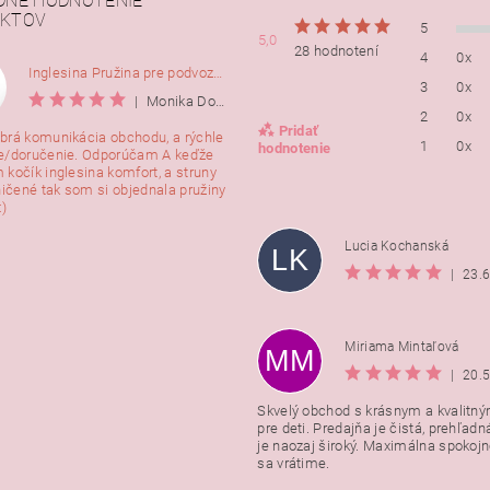
DNÉ HODNOTENIE
KTOV
5
5,0
28 hodnotení
4
0x
Inglesina Pružina pre podvozok Comfort, 2ks
3
0x
|
Monika Dorušáková
2
0x
Pridať
brá komunikácia obchodu, a rýchle
1
0x
hodnotenie
e/doručenie. Odporúčam A keďže
 kočík inglesina komfort, a struny
ničené tak som si objednala pružiny
:)
Lucia Kochanská
LK
|
23.
Miriama Mintaľová
MM
|
20.
Skvelý obchod s krásnym a kvalitn
pre deti. Predajňa je čistá, prehľadn
Vložením hodnotenie súhlasít
je naozaj široký. Maximálna spokojno
podmienkami ochrany osobnýc
sa vrátime.
údajov