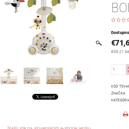
BO
Dostupno
€71,
€58
KÓD TOVA
ZNAČKA
KATEGÓRI
Našli ste na slovenskom e-shope lepšiu