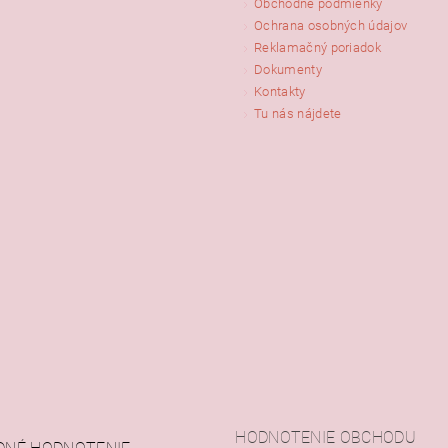
Obchodné podmienky
ním hodnotenie súhlasíte s
podmienkami ochrany osobných údajov
Ochrana osobných údajov
Reklamačný poriadok
Dokumenty
Kontakty
Tu nás nájdete
HODNOTENIE OBCHODU