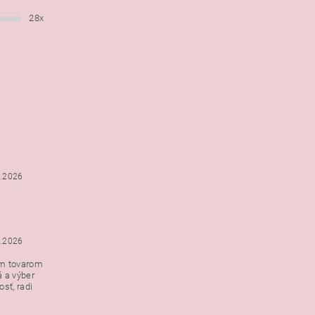
28x
6.2026
5.2026
ým tovarom
á a výber
e s
sť, radi
h