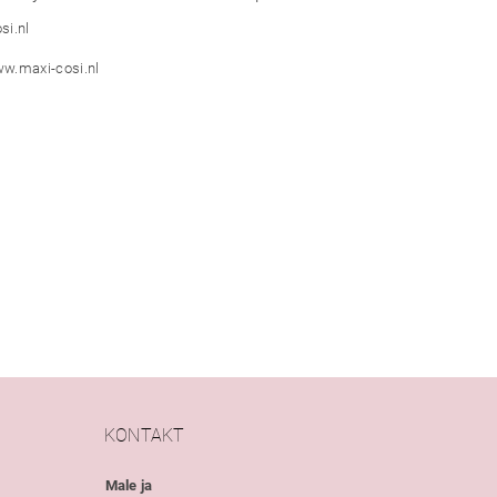
si.nl
ww.maxi-cosi.nl
KONTAKT
Male ja