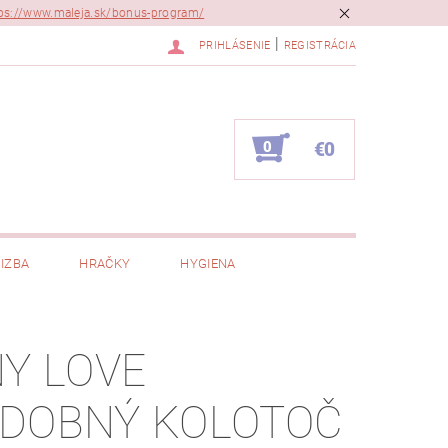
ps://www.maleja.sk/bonus-program/
|
PRIHLÁSENIE
REGISTRÁCIA
0
€0
IZBA
HRAČKY
HYGIENA
NY LOVE
DOBNÝ KOLOTOČ