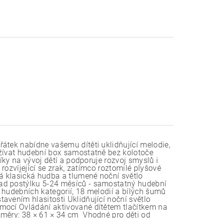
átek nabídne vašemu dítěti uklidňující melodie,
užívat hudební box samostatně bez kolotoče
íky na vývoj dětí a podporuje rozvoj smyslů i
 rozvíjející se zrak, zatímco roztomilé plyšové
á klasická hudba a tlumené noční světlo
ad postýlku 5-24 měsíců - samostatný hudební
 hudebních kategorií, 18 melodií a bílých šumů
avením hlasitosti Uklidňující noční světlo
mocí Ovládání aktivované dítětem tlačítkem na
změry: 38 × 61 × 34 cm Vhodné pro děti od