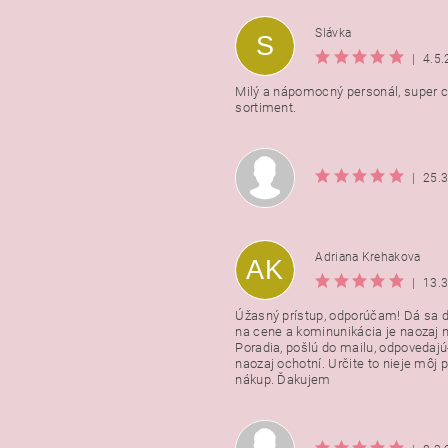
Slávka
S
|
4.5
Milý a nápomocný personál, super ce
sortiment.
|
25.
Adriana Krehakova
AK
|
13.
Úžasný prístup, odporúčam! Dá sa 
na cene a kominunikácia je naozaj n
Poradia, pošlú do mailu, odpovedajú
naozaj ochotní. Určite to nieje môj 
nákup. Ďakujem