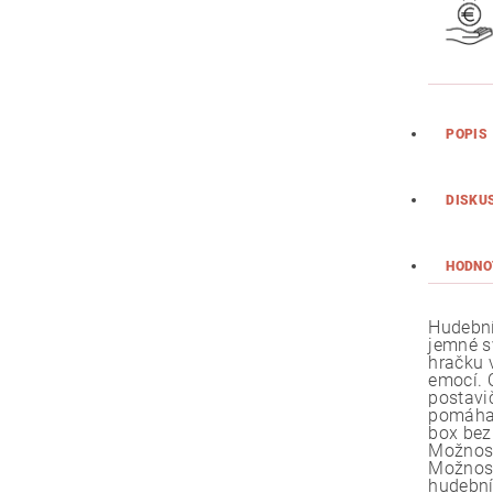
POPIS
DISKU
HODNO
Hudební
jemné s
hračku v
emocí. O
postavi
pomáhaj
box bez
Možnost
Možnost
hudební