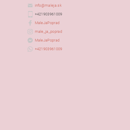
info
@
maleja.sk
+421903961009
MaleJaPoprad
male_ja_poprad
MaleJaPoprad
+421903961009