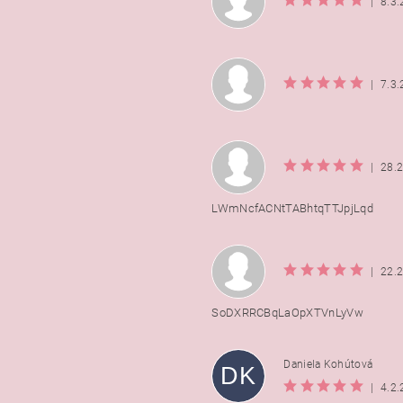
|
8.3
|
7.3
|
28.
LWmNcfACNtTABhtqTTJpjLqd
|
22.
SoDXRRCBqLaOpXTVnLyVw
Daniela Kohútová
DK
|
4.2