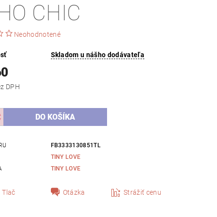
HO CHIC
Neohodnotené
sť
Skladom u nášho dodávateľa
60
,21 bez DPH
RU
FB3333130851TL
TINY LOVE
A
TINY LOVE
Tlač
Otázka
Strážiť cenu