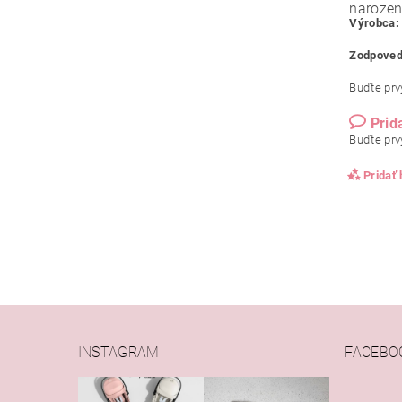
narozen
Výrobca:
Zodpoved
Buďte prvý
Prid
Buďte prvý
Pridať
INSTAGRAM
FACEBO