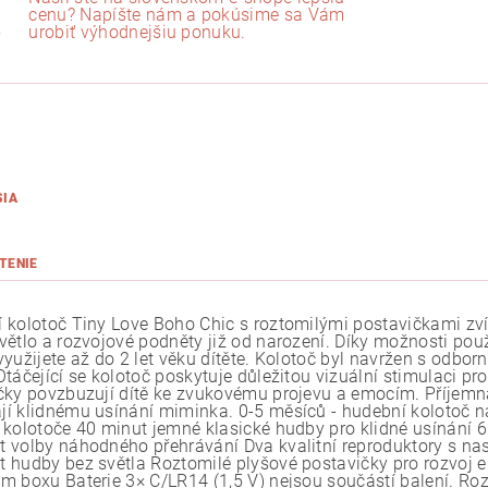
cenu? Napíšte nám a pokúsime sa Vám
urobiť výhodnejšiu ponuku.
SIA
TENIE
 kolotoč Tiny Love Boho Chic s roztomilými postavičkami zvíř
větlo a rozvojové podněty již od narození. Díky možnosti po
yužijete až do 2 let věku dítěte. Kolotoč byl navržen s odborn
táčející se kolotoč poskytuje důležitou vizuální stimulaci pro
čky povzbuzují dítě ke zvukovému projevu a emocím. Příjemn
í klidnému usínání miminka. 0-5 měsíců - hudební kolotoč n
 kolotoče 40 minut jemné klasické hudby pro klidné usínání 6
 volby náhodného přehrávání Dva kvalitní reproduktory s nast
 hudby bez světla Roztomilé plyšové postavičky pro rozvoj e
m boxu Baterie 3× C/LR14 (1,5 V) nejsou součástí balení. Ro