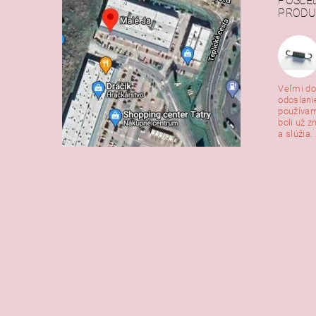
POSLE
PRODU
Veľmi do
odoslani
používam
boli už z
a slúžia. 