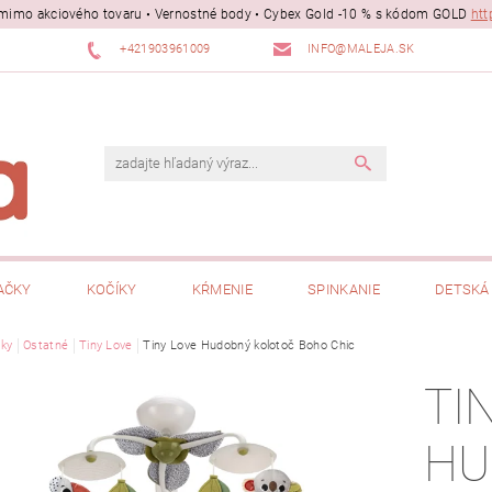
ii mimo akciového tovaru • Vernostné body • Cybex Gold -10 % s kódom GOLD
htt
+421903961009
INFO@MALEJA.SK
AČKY
KOČÍKY
KŔMENIE
SPINKANIE
DETSKÁ 
ky
Ostatné
Tiny Love
Tiny Love Hudobný kolotoč Boho Chic
TI
HU