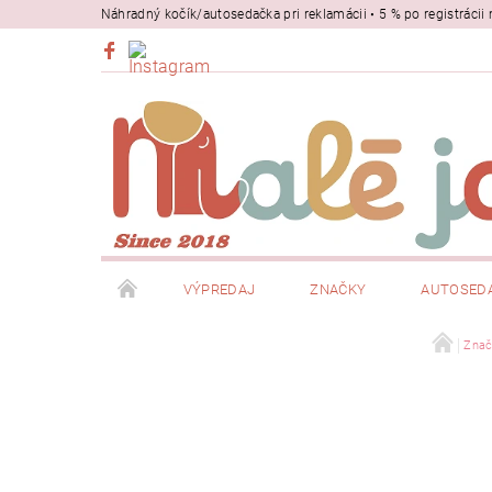
Náhradný kočík/autosedačka pri reklamácii • 5 % po registrác
VÝPREDAJ
ZNAČKY
AUTOSED
BEZPEČNOSŤ
NOSIČE
Znač