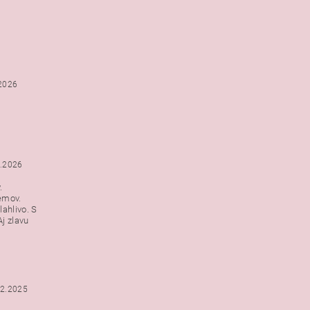
.2026
1.2026
.
emov.
lahlivo. S
j zlavu
12.2025