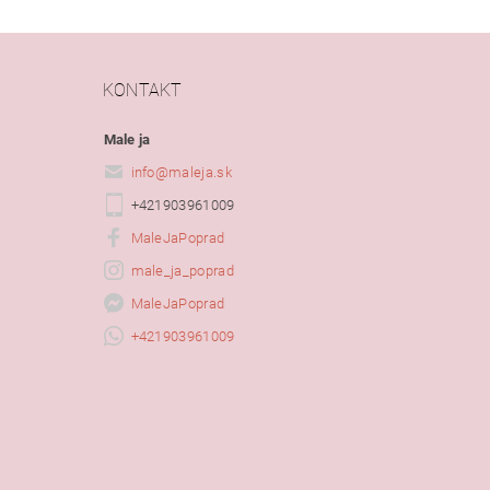
KONTAKT
Male ja
info
@
maleja.sk
+421903961009
MaleJaPoprad
male_ja_poprad
MaleJaPoprad
+421903961009