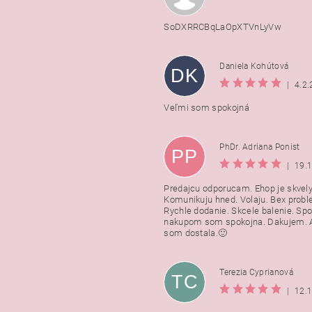
SoDXRRCBqLaOpXTVnLyVw
Daniela Kohútová
DK
|
4.2
Veľmi som spokojná
PhDr. Adriana Ponist
PP
|
19.
Predajcu odporucam. Ehop je skvely
Komunikuju hned. Volaju. Bex probl
Rychle dodanie. Skcele balenie. Spo
nakupom som spokojna. Dakujem. A
som dostala.🙂
Terezia Cyprianová
TC
|
12.