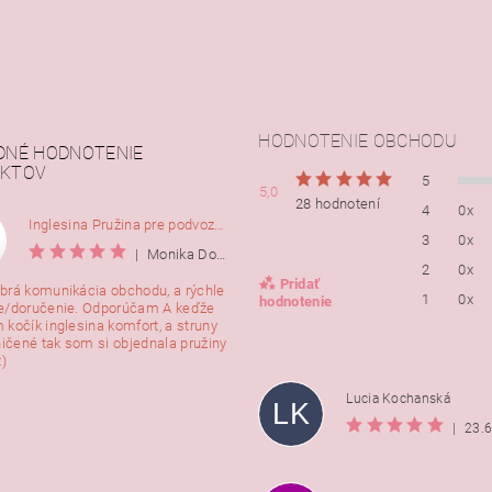
HODNOTENIE OBCHODU
DNÉ HODNOTENIE
KTOV
5
5,0
28 hodnotení
4
0x
Inglesina Pružina pre podvozok Comfort, 2ks
3
0x
|
Monika Dorušáková
2
0x
Pridať
brá komunikácia obchodu, a rýchle
1
0x
hodnotenie
e/doručenie. Odporúčam A keďže
 kočík inglesina komfort, a struny
ničené tak som si objednala pružiny
:)
Lucia Kochanská
LK
|
23.