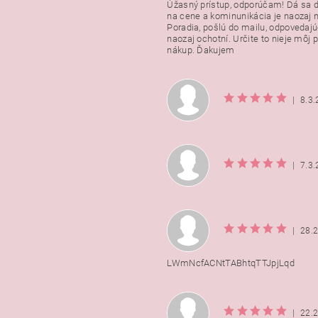
Úžasný prístup, odporúčam! Dá sa 
na cene a kominunikácia je naozaj n
Poradia, pošlú do mailu, odpovedajú
naozaj ochotní. Určite to nieje môj 
nákup. Ďakujem
|
8.3
|
7.3
|
28.
LWmNcfACNtTABhtqTTJpjLqd
|
22.