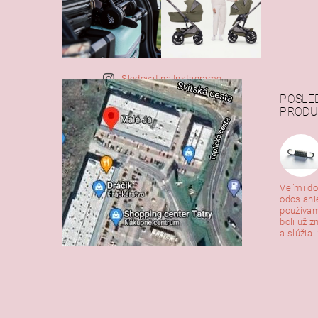
Sledovať na Instagrame
POSLE
PRODU
Veľmi do
odoslani
používam
boli už z
a slúžia. 