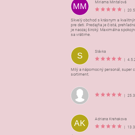
Miriama Mintaľová
MM
|
20.
Skvelý obchod s krásnym a kvalitn
pre deti. Predajňa je čistá, prehľadn
Vložením hodnotenie súhlasít
je naozaj široký. Maximálna spokojno
podmienkami ochrany osobnýc
sa vrátime.
údajov
Slávka
S
|
4.5
Milý a nápomocný personál, super ce
sortiment.
|
25.
Adriana Krehakova
AK
|
13.