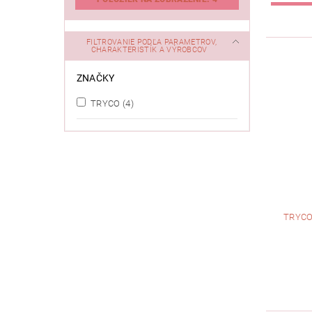
FILTROVANIE PODĽA PARAMETROV,
CHARAKTERISTÍK A VÝROBCOV
ZNAČKY
TRYCO
(4)
TRYCO