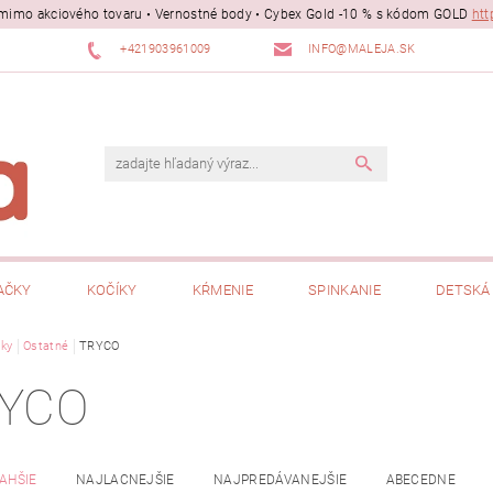
ii mimo akciového tovaru • Vernostné body • Cybex Gold -10 % s kódom GOLD
htt
+421903961009
INFO@MALEJA.SK
AČKY
KOČÍKY
KŔMENIE
SPINKANIE
DETSKÁ 
ky
Ostatné
TRYCO
YCO
AHŠIE
NAJLACNEJŠIE
NAJPREDÁVANEJŠIE
ABECEDNE