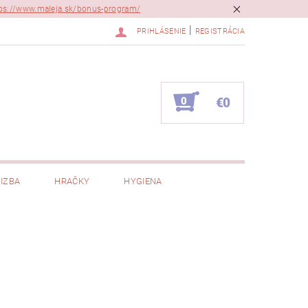
ps://www.maleja.sk/bonus-program/
|
PRIHLÁSENIE
REGISTRÁCIA
0
€0
IZBA
HRAČKY
HYGIENA