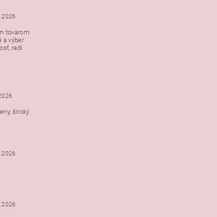
5.2026
ým tovarom
á a výber
e s
sť, radi
h
.2026
ny, široký
3.2026
3.2026