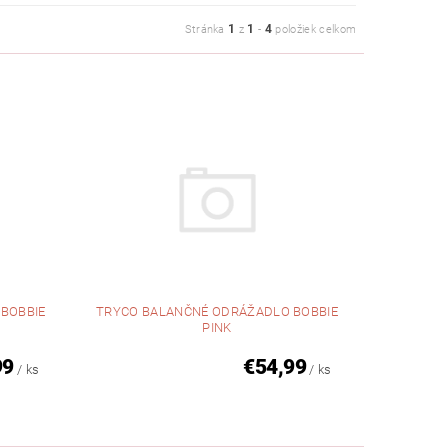
1
1
4
Stránka
z
-
položiek celkom
BOBBIE
TRYCO BALANČNÉ ODRÁŽADLO BOBBIE
PINK
99
€54,99
/ ks
/ ks