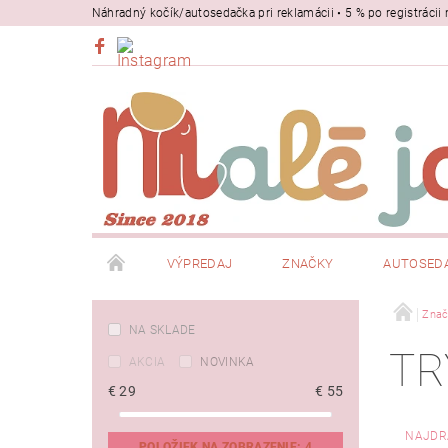
Náhradný kočík/autosedačka pri reklamácii • 5 % po registrác
VÝPREDAJ
ZNAČKY
AUTOSED
BEZPEČNOSŤ
NOSIČE
Znač
NA SKLADE
TR
AKCIA
NOVINKA
€
29
€
55
NAJDR
POLOŽIEK NA ZOBRAZENIE:
4