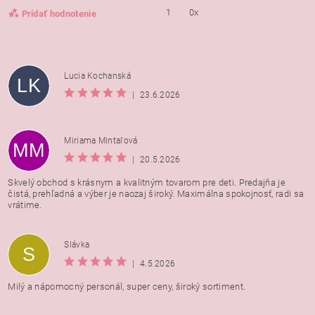
1
0x
Pridať hodnotenie
Lucia Kochanská
LK
|
23.6.2026
Miriama Mintaľová
MM
|
20.5.2026
Skvelý obchod s krásnym a kvalitným tovarom pre deti. Predajňa je
čistá, prehľadná a výber je naozaj široký. Maximálna spokojnosť, radi sa
vrátime.
Vložením hodnotenie súhlasíte s
podmienkami ochrany
Slávka
S
osobných údajov
|
4.5.2026
Milý a nápomocný personál, super ceny, široký sortiment.