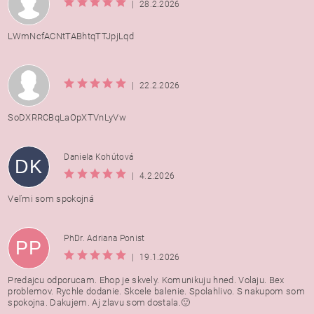
|
28.2.2026
LWmNcfACNtTABhtqTTJpjLqd
|
22.2.2026
SoDXRRCBqLaOpXTVnLyVw
Daniela Kohútová
DK
|
4.2.2026
Veľmi som spokojná
PhDr. Adriana Ponist
PP
|
19.1.2026
Predajcu odporucam. Ehop je skvely. Komunikuju hned. Volaju. Bex
problemov. Rychle dodanie. Skcele balenie. Spolahlivo. S nakupom som
spokojna. Dakujem. Aj zlavu som dostala.🙂