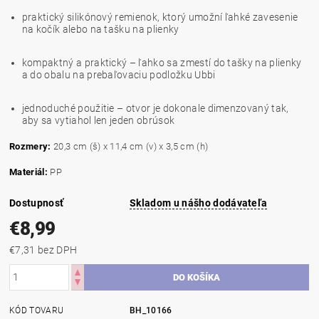
praktický silikónový remienok, ktorý umožní ľahké zavesenie
na kočík alebo na tašku na plienky
kompaktný a praktický – ľahko sa zmestí do tašky na plienky
a do obalu na prebaľovaciu podložku Ubbi
jednoduché použitie – otvor je dokonale dimenzovaný tak,
aby sa vytiahol len jeden obrúsok
Rozmery:
20,3 cm (š) x 11,4 cm (v) x 3,5 cm (h)
Materiál:
PP
Dostupnosť
Skladom u nášho dodávateľa
€8,99
€7,31 bez DPH
KÓD TOVARU
BH_10166