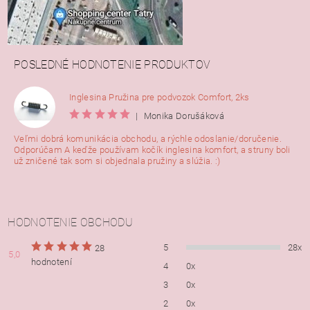
POSLEDNÉ HODNOTENIE PRODUKTOV
Inglesina Pružina pre podvozok Comfort, 2ks
|
Monika Dorušáková
Veľmi dobrá komunikácia obchodu, a rýchle odoslanie/doručenie.
Odporúčam A keďže používam kočík inglesina komfort, a struny boli
už zničené tak som si objednala pružiny a slúžia. :)
HODNOTENIE OBCHODU
5
28x
28
5,0
hodnotení
4
0x
3
0x
2
0x