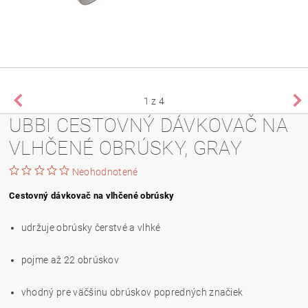
1
z 4
UBBI CESTOVNÝ DÁVKOVAČ NA
VLHČENÉ OBRÚSKY, GRAY
Neohodnotené
Cestovný dávkovač na vlhčené obrúsky
udržuje obrúsky čerstvé a vlhké
pojme až 22 obrúskov
vhodný pre väčšinu obrúskov popredných značiek