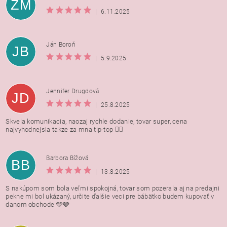
ZM
|
6.11.2025
Ján Boroň
JB
|
5.9.2025
Jennifer Drugdová
JD
|
25.8.2025
Skvela komunikacia, naozaj rychle dodanie, tovar super, cena
najvyhodnejsia takze za mna tip-top 👍🏻
Barbora Bížová
BB
|
13.8.2025
S nakúpom som bola veľmi spokojná, tovar som pozerala aj na predajni
pekne mi bol ukázaný, určite ďalšie veci pre bábätko budem kupovať v
danom obchode 🩵🩶