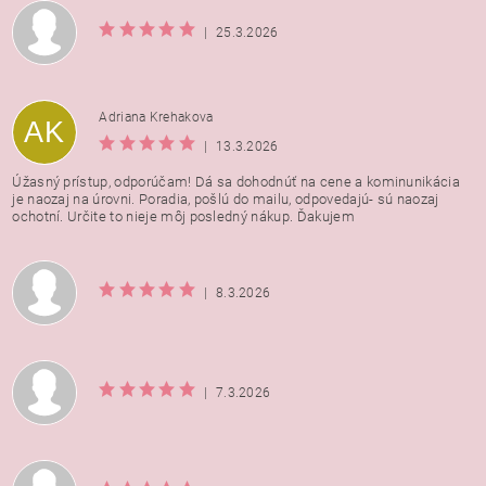
|
25.3.2026
Adriana Krehakova
AK
|
13.3.2026
Úžasný prístup, odporúčam! Dá sa dohodnúť na cene a kominunikácia
je naozaj na úrovni. Poradia, pošlú do mailu, odpovedajú- sú naozaj
ochotní. Určite to nieje môj posledný nákup. Ďakujem
|
8.3.2026
|
7.3.2026