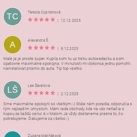
Terezia Cyprianová
TC
|
12.12.2025
Alexandra Š.
A
|
9.12.2025
Male ja je proste super. Kupila som tu uz tretiu autosedacku a som
opatovne maximalne spokojna. V minulosti mi dokonca jednu pomohli
nainstalovat priamo do auta. Tip top vsetko.
Lea Šavelova
LŠ
|
2.12.2025
Sme maximálne spokojní so všetkým:-) Stále nám poradia, odporučia s
tým najlepším úmyslom. Mám rada obchody, kde na vás netlačia s
kúpou za každú cenu! A v Malom Ja vždy dostaneme presne to, čo
potrebujeme. Ďakujeme za všetko:-)
Zuzana Maliňáková