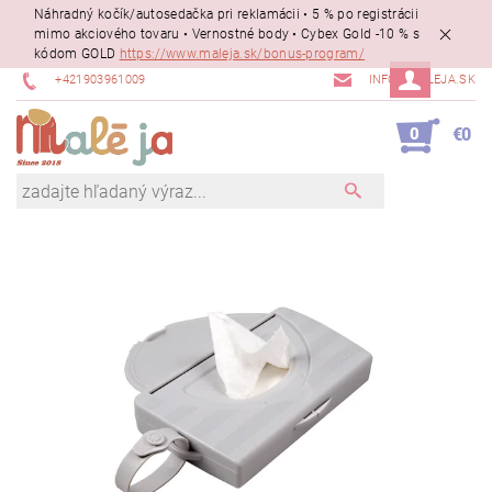
Náhradný kočík/autosedačka pri reklamácii • 5 % po registrácii
mimo akciového tovaru • Vernostné body • Cybex Gold -10 % s
kódom GOLD
https://www.maleja.sk/bonus-program/
+421903961009
INFO@MALEJA.SK
0
€0