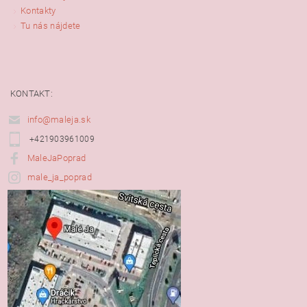
Kontakty
Tu nás nájdete
KONTAKT:
info@maleja.sk
+421903961009
MaleJaPoprad
male_ja_poprad