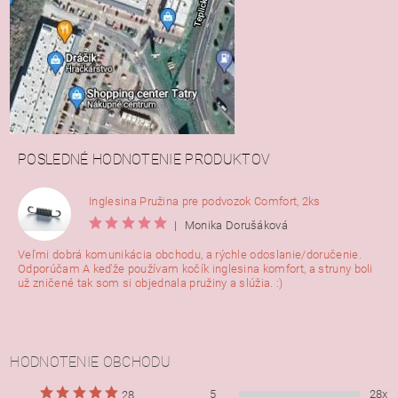
POSLEDNÉ HODNOTENIE PRODUKTOV
Inglesina Pružina pre podvozok Comfort, 2ks
|
Monika Dorušáková
Veľmi dobrá komunikácia obchodu, a rýchle odoslanie/doručenie.
Odporúčam A keďže používam kočík inglesina komfort, a struny boli
už zničené tak som si objednala pružiny a slúžia. :)
HODNOTENIE OBCHODU
5
28x
28