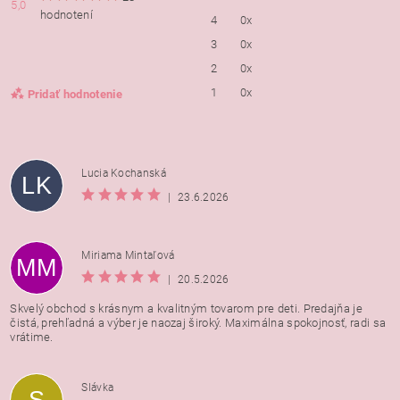
5,0
hodnotení
4
0x
3
0x
2
0x
1
0x
Pridať hodnotenie
Lucia Kochanská
LK
|
23.6.2026
Miriama Mintaľová
MM
|
20.5.2026
Skvelý obchod s krásnym a kvalitným tovarom pre deti. Predajňa je
čistá, prehľadná a výber je naozaj široký. Maximálna spokojnosť, radi sa
vrátime.
Vložením hodnotenie súhlasíte s
podmienkami ochrany
Slávka
S
osobných údajov