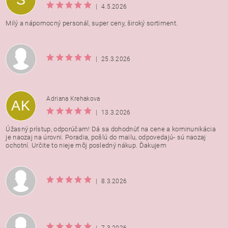
|
4.5.2026
Milý a nápomocný personál, super ceny, široký sortiment.
|
25.3.2026
Adriana Krehakova
AK
|
13.3.2026
Úžasný prístup, odporúčam! Dá sa dohodnúť na cene a kominunikácia
je naozaj na úrovni. Poradia, pošlú do mailu, odpovedajú- sú naozaj
ochotní. Určite to nieje môj posledný nákup. Ďakujem
|
8.3.2026
|
7.3.2026