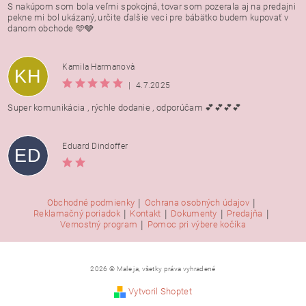
S nakúpom som bola veľmi spokojná, tovar som pozerala aj na predajni
pekne mi bol ukázaný, určite ďalšie veci pre bábätko budem kupovať v
danom obchode 🩵🩶
Kamila Harmanovà
KH
|
4.7.2025
Super komunikácia , rýchle dodanie , odporúčam 💕💕💕💕
Eduard Dindoffer
ED
|
|
Obchodné podmienky
Ochrana osobných údajov
|
|
|
|
Reklamačný poriadok
Kontakt
Dokumenty
Predajňa
|
Vernostný program
Pomoc pri výbere kočíka
2026 © Male ja, všetky práva vyhradené
Vytvoril Shoptet