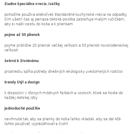
žiadne špeciálne vrecia /sáčky
pohodlne používa akékoľvek štandardné kuchynské vrecia na odpadky,
čím ušetrí čas aj peniaze detská poistka zabraňuje malým ručičkám,
aby si našli cestu do koša a k plienkam
pojme až 55 plienok
pojme približne 20 plienok väčšej veľkosti a 55 plienok novorodeneckej
veľkosti
šetrné k životnému
prostrediu spĺňa potreby dnešných ekologicky uvedomelých rodičov
trendy štýl a design
k dispozícii v rôznych módnych farbách a vzoroch, ktoré sa hodia do
každej detskej izby
jednoduché použitie
navrhnuté tak, aby sa plienky do koša ľahko vkladali, aby sa dal kôš
ľahko používať, vyprázdňovať a čistiť