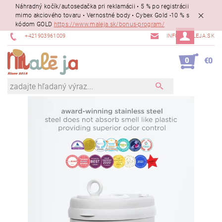
Náhradný kočík/autosedačka pri reklamácii • 5 % po registrácii
mimo akciového tovaru • Vernostné body • Cybex Gold -10 % s
kódom GOLD
https://www.maleja.sk/bonus-program/
+421903961009
INFO@MALEJA.SK
0
€0