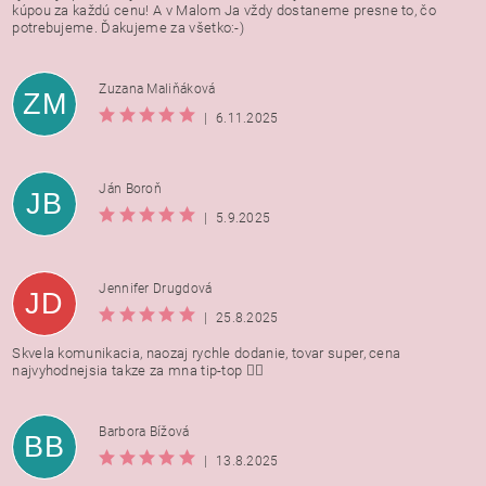
kúpou za každú cenu! A v Malom Ja vždy dostaneme presne to, čo
potrebujeme. Ďakujeme za všetko:-)
Zuzana Maliňáková
ZM
|
6.11.2025
Ján Boroň
JB
|
5.9.2025
Jennifer Drugdová
JD
|
25.8.2025
Skvela komunikacia, naozaj rychle dodanie, tovar super, cena
najvyhodnejsia takze za mna tip-top 👍🏻
Barbora Bížová
BB
|
13.8.2025