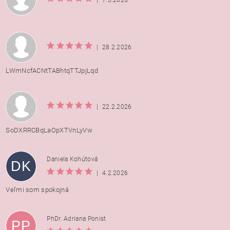
|
28.2.2026
LWmNcfACNtTABhtqTTJpjLqd
|
22.2.2026
SoDXRRCBqLaOpXTVnLyVw
Daniela Kohútová
DK
|
4.2.2026
Veľmi som spokojná
PhDr. Adriana Ponist
PP