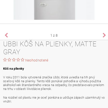
1
z 8
UBBI KÔŠ NA PLIENKY, MATTE
GRAY
Neohodnotené
Kôš na plienky
V roku 2011 bola vytvorená značka Ubbi, ktorá uviedla na trh prvý
oceľový kôš na plienky. Tento kôš ponúkal pohodlie a výhodu použitia
akéhokoľvek štandardného vreca na odpadky, čo predstavovalo prielom
na trhu v oblasti likvidácie plienok.
Na rozdiel od plastu nie je oceľ porézna a udržuje zápach uzamknutý vo
vnútri.