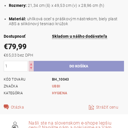
Rozmery:
21,34 cm (š) x 49,53 cm (v) x 28,96 cm (h)
Materiál:
uhlíková oceľ s práškovým nástrekom, biely plast
ABS a silikónový tesniaci krúžok
Dostupnosť
Skladom u nášho dodávateľa
€79,99
€65,03 bez DPH
KÓD TOVARU
BH_10043
ZNAČKA
UBBI
KATEGÓRIA
HYGIENA
Otázka
Strážiť cenu
Našli ste na slovenskom e-shope lepšiu
cenu? Napíšte nám a pokúsime sa Vám