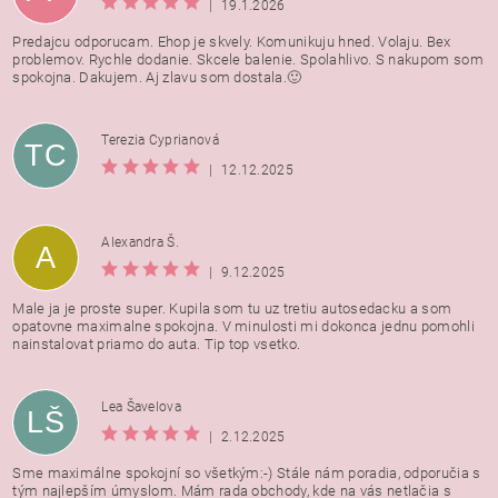
|
19.1.2026
Predajcu odporucam. Ehop je skvely. Komunikuju hned. Volaju. Bex
problemov. Rychle dodanie. Skcele balenie. Spolahlivo. S nakupom som
spokojna. Dakujem. Aj zlavu som dostala.🙂
Terezia Cyprianová
TC
|
12.12.2025
Alexandra Š.
A
|
9.12.2025
Male ja je proste super. Kupila som tu uz tretiu autosedacku a som
opatovne maximalne spokojna. V minulosti mi dokonca jednu pomohli
nainstalovat priamo do auta. Tip top vsetko.
Lea Šavelova
LŠ
|
2.12.2025
Sme maximálne spokojní so všetkým:-) Stále nám poradia, odporučia s
tým najlepším úmyslom. Mám rada obchody, kde na vás netlačia s