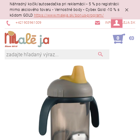
Náhradný kočík/autosedačka pri reklamácii • 5 % po registrácii
mimo akciového tovaru • Vernostné body • Cybex Gold -10 % s
kódom GOLD
https://www.maleja.sk/bonus-program/
+421903961009
INFO@MALEJA.SK
0
€0