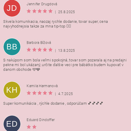
Jennifer Drugdová
JD
|
25.8.2025
Skvela komunikacia, naozaj rychle dodanie, tovar super, cena
najvyhodnejsia takze za mna tip-top 👍🏻
Barbora Bížová
BB
|
13.8.2025
S nakúpom som bola veľmi spokojná, tovar som pozerala aj na predajni
pekne mi bol ukázaný, určite ďalšie veci pre bábätko budem kupovať v
danom obchode 🩵🩶
Kamila Harmanovà
KH
|
4.7.2025
Super komunikácia , rýchle dodanie , odporúčam 💕💕💕💕
Eduard Dindoffer
ED