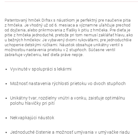
Patentovaný hrnček Difrax s náustkom je perfektný pre naučenie pitia
z hrnčeka. Je vhodný už od 6. mesiaca a významne uľahčuje prechod
od dojčenia, alebo prikrmovania z fľašky k pitiu z hrnčeka. Pre dieťa je
pitie z hrnčeka jednoduché, pretože pri tom nemusí zakláňať hlavu, ako
u bežných hrnčekov. Je vybavený dvomi rukoväťami, pre jednoduchšie
uchopenie detskými rúčkami. Náustok obsahuje unikátny ventil s
možnosťou nastavenia prietoku v 2 stupňoch. Súčasne ventil
zabraňuje vytečeniu, keď dieťa práve nepije.
Vyvinuté v spolupráci s lekármi
Možnosť nastavenia rýchlosti prietoku vo dvoch stupňoch
Unikátny tvar, rozdielny vnútri a vonku, zaisťuje optimálnu
polohu hlavičky pri pití
Nekvapkajúci náustok
Jednoduché čistenie a možnosť umývania v umývačke riadu