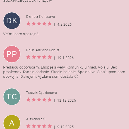
SoDXRRCBqLaOpXTVnLyVw
Daniela Kohútová
DK
|
4.2.2026
Veľmi som spokojná
PhDr. Adriana Ponist
PP
|
19.1.2026
Predajcu odporucam. Ehop je skvely. Komunikuju hned. Volaju. Bex
problemov. Rychle dodanie. Skcele balenie. Spolahlivo. S nakupom som
spokojna. Dakujem. Aj zlavu som dostala.🙂
Terezia Cyprianová
TC
|
12.12.2025
Alexandra Š.
A
|
9.12.2025