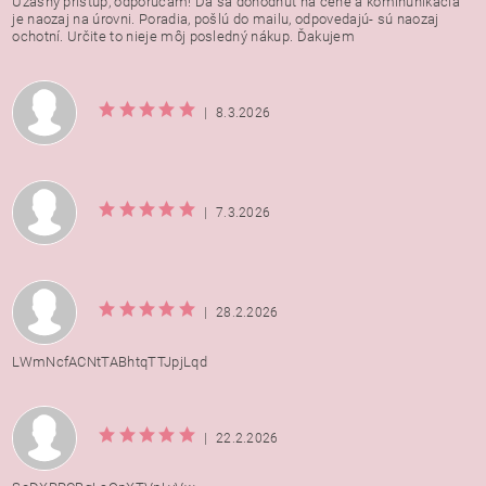
Úžasný prístup, odporúčam! Dá sa dohodnúť na cene a kominunikácia
je naozaj na úrovni. Poradia, pošlú do mailu, odpovedajú- sú naozaj
ochotní. Určite to nieje môj posledný nákup. Ďakujem
|
8.3.2026
|
7.3.2026
|
28.2.2026
LWmNcfACNtTABhtqTTJpjLqd
|
22.2.2026