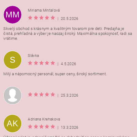
Miriama Mintaľová
MM
|
20.5.2026
Skvelý obchod s krásnym a kvalitným tovarom pre deti. Predajňa je
čistá, prehľadná a výber je naozaj široký. Maximálna spokojnosť, radi sa
vrátime.
Vložením hodnotenie súhlasíte s
podmienkami ochrany
Slávka
S
osobných údajov
|
4.5.2026
Milý a nápomocný personál, super ceny, široký sortiment.
|
25.3.2026
Adriana Krehakova
AK
|
13.3.2026