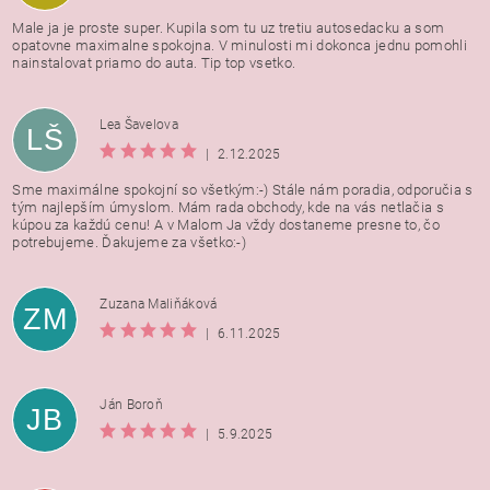
Male ja je proste super. Kupila som tu uz tretiu autosedacku a som
opatovne maximalne spokojna. V minulosti mi dokonca jednu pomohli
nainstalovat priamo do auta. Tip top vsetko.
Lea Šavelova
LŠ
|
2.12.2025
Sme maximálne spokojní so všetkým:-) Stále nám poradia, odporučia s
tým najlepším úmyslom. Mám rada obchody, kde na vás netlačia s
kúpou za každú cenu! A v Malom Ja vždy dostaneme presne to, čo
potrebujeme. Ďakujeme za všetko:-)
Zuzana Maliňáková
ZM
|
6.11.2025
Ján Boroň
JB
|
5.9.2025