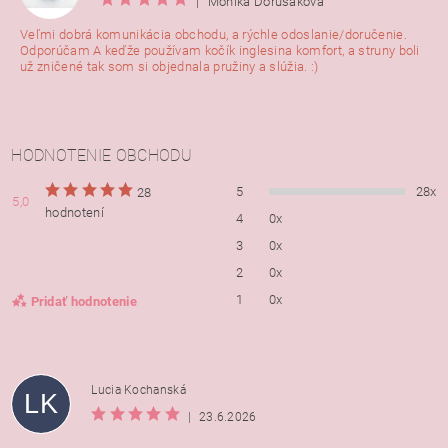
|
Monika Dorušáková
Veľmi dobrá komunikácia obchodu, a rýchle odoslanie/doručenie.
Odporúčam A keďže používam kočík inglesina komfort, a struny boli
už zničené tak som si objednala pružiny a slúžia. :)
HODNOTENIE OBCHODU
5
28x
28
5,0
hodnotení
4
0x
3
0x
2
0x
1
0x
Pridať hodnotenie
Lucia Kochanská
LK
|
23.6.2026