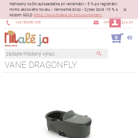
Náhradný kočík/autosedačka pri reklamácii • 5 % po registrácii
mimo akciového tovaru • Vernostné body • Cybex Gold -10 % s
kódom GOLD
https://www.maleja.sk/bonus-program/
+421903961009
INFO@MALEJA.SK
0
€0
VANE DRAGONFLY