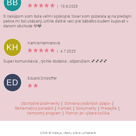
BB
|
13.8.2025
S nakúpom som bola veľmi spokojná, tovar som pozerala aj na predajni
pekne mi bol ukázaný, určite ďalšie veci pre bábätko budem kupovať v
danom obchode 🩵🩶
Kamila Harmanovà
KH
|
4.7.2025
Super komunikácia , rýchle dodanie , odporúčam 💕💕💕💕
Eduard Dindoffer
ED
|
|
Obchodné podmienky
Ochrana osobných údajov
|
|
|
|
Reklamačný poriadok
Kontakt
Dokumenty
Predajňa
|
Vernostný program
Pomoc pri výbere kočíka
2026 © Male ja, všetky práva vyhradené