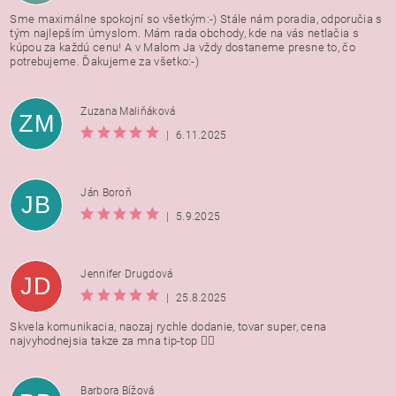
Sme maximálne spokojní so všetkým:-) Stále nám poradia, odporučia s
tým najlepším úmyslom. Mám rada obchody, kde na vás netlačia s
kúpou za každú cenu! A v Malom Ja vždy dostaneme presne to, čo
potrebujeme. Ďakujeme za všetko:-)
Zuzana Maliňáková
ZM
|
6.11.2025
Ján Boroň
JB
|
5.9.2025
Jennifer Drugdová
JD
|
25.8.2025
Skvela komunikacia, naozaj rychle dodanie, tovar super, cena
najvyhodnejsia takze za mna tip-top 👍🏻
Barbora Bížová