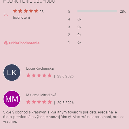
HODNOTENIE OBCHODU
5
28x
28
5,0
hodnotení
4
0x
3
0x
2
0x
1
0x
Pridať hodnotenie
Lucia Kochanská
LK
|
23.6.2026
Miriama Mintaľová
MM
|
20.5.2026
Skvelý obchod s krásnym a kvalitným tovarom pre deti. Predajňa je
čistá, prehľadná a výber je naozaj široký. Maximálna spokojnosť, radi sa
vrátime.