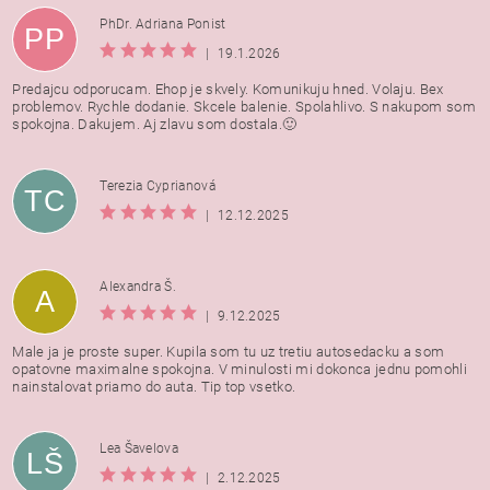
PhDr. Adriana Ponist
PP
|
19.1.2026
Predajcu odporucam. Ehop je skvely. Komunikuju hned. Volaju. Bex
problemov. Rychle dodanie. Skcele balenie. Spolahlivo. S nakupom som
spokojna. Dakujem. Aj zlavu som dostala.🙂
Terezia Cyprianová
TC
|
12.12.2025
Alexandra Š.
A
|
9.12.2025
Male ja je proste super. Kupila som tu uz tretiu autosedacku a som
opatovne maximalne spokojna. V minulosti mi dokonca jednu pomohli
nainstalovat priamo do auta. Tip top vsetko.
Lea Šavelova
LŠ
|
2.12.2025