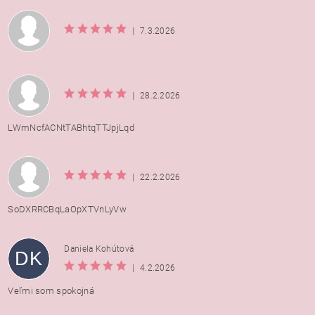
|
7.3.2026
|
28.2.2026
LWmNcfACNtTABhtqTTJpjLqd
|
22.2.2026
SoDXRRCBqLaOpXTVnLyVw
Daniela Kohútová
DK
|
4.2.2026
Veľmi som spokojná