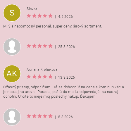
Vložením hodnotenie súhlasíte s
podmienkami ochrany
Slávka
S
osobných údajov
|
4.5.2026
Milý a nápomocný personál, super ceny, široký sortiment.
|
25.3.2026
Adriana Krehakova
AK
|
13.3.2026
Úžasný prístup, odporúčam! Dá sa dohodnúť na cene a kominunikácia
je naozaj na úrovni. Poradia, pošlú do mailu, odpovedajú- sú naozaj
ochotní. Určite to nieje môj posledný nákup. Ďakujem
|
8.3.2026