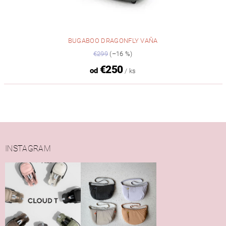
BUGABOO DRAGONFLY VAŇA
€299
(–16 %)
€250
od
/ ks
INSTAGRAM