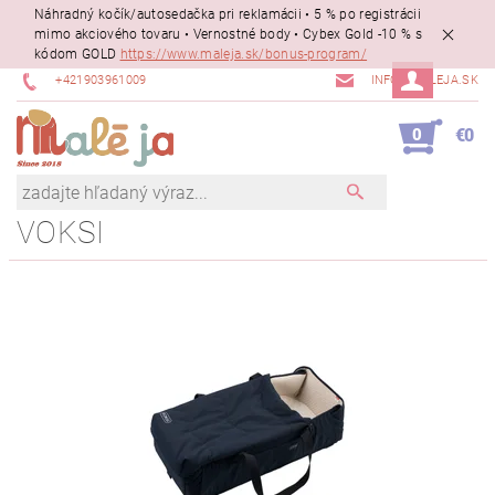
Náhradný kočík/autosedačka pri reklamácii • 5 % po registrácii
mimo akciového tovaru • Vernostné body • Cybex Gold -10 % s
kódom GOLD
https://www.maleja.sk/bonus-program/
+421903961009
INFO@MALEJA.SK
0
€0
VOKSI