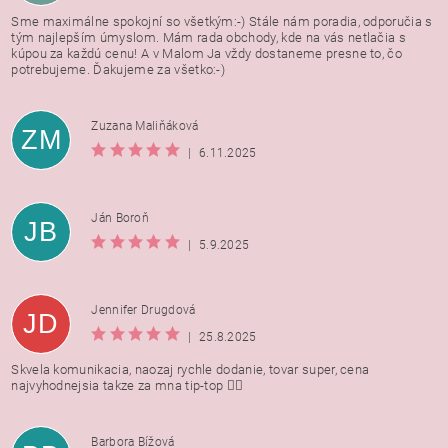
Sme maximálne spokojní so všetkým:-) Stále nám poradia, odporučia s
tým najlepším úmyslom. Mám rada obchody, kde na vás netlačia s
kúpou za každú cenu! A v Malom Ja vždy dostaneme presne to, čo
potrebujeme. Ďakujeme za všetko:-)
Zuzana Maliňáková
ZM
|
6.11.2025
Ján Boroň
JB
|
5.9.2025
Jennifer Drugdová
JD
|
25.8.2025
Skvela komunikacia, naozaj rychle dodanie, tovar super, cena
najvyhodnejsia takze za mna tip-top 👍🏻
Barbora Bížová