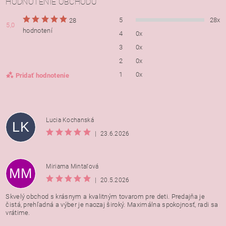
HODNOTENIE OBCHODU
5
28x
28
5,0
hodnotení
4
0x
3
0x
2
0x
1
0x
Pridať hodnotenie
Lucia Kochanská
LK
|
23.6.2026
Miriama Mintaľová
MM
|
20.5.2026
Skvelý obchod s krásnym a kvalitným tovarom pre deti. Predajňa je
čistá, prehľadná a výber je naozaj široký. Maximálna spokojnosť, radi sa
vrátime.