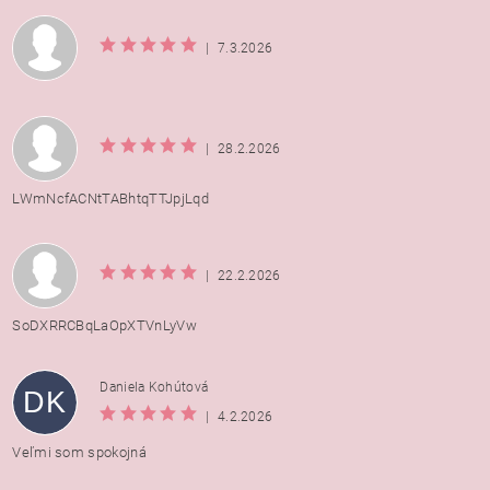
|
7.3.2026
|
28.2.2026
LWmNcfACNtTABhtqTTJpjLqd
|
22.2.2026
SoDXRRCBqLaOpXTVnLyVw
Daniela Kohútová
DK
|
4.2.2026
Veľmi som spokojná