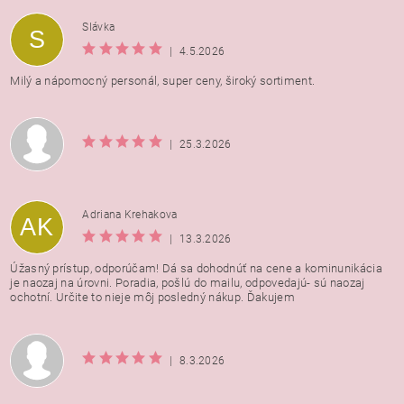
Vložením hodnotenie súhlasíte s
podmienkami ochrany
Slávka
S
osobných údajov
|
4.5.2026
Milý a nápomocný personál, super ceny, široký sortiment.
|
25.3.2026
Adriana Krehakova
AK
|
13.3.2026
Úžasný prístup, odporúčam! Dá sa dohodnúť na cene a kominunikácia
je naozaj na úrovni. Poradia, pošlú do mailu, odpovedajú- sú naozaj
ochotní. Určite to nieje môj posledný nákup. Ďakujem
|
8.3.2026