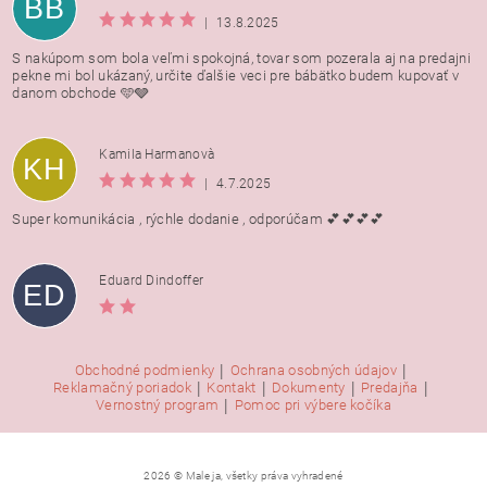
BB
|
13.8.2025
S nakúpom som bola veľmi spokojná, tovar som pozerala aj na predajni
pekne mi bol ukázaný, určite ďalšie veci pre bábätko budem kupovať v
danom obchode 🩵🩶
Kamila Harmanovà
KH
|
4.7.2025
Super komunikácia , rýchle dodanie , odporúčam 💕💕💕💕
Eduard Dindoffer
ED
|
|
Obchodné podmienky
Ochrana osobných údajov
|
|
|
|
Reklamačný poriadok
Kontakt
Dokumenty
Predajňa
|
Vernostný program
Pomoc pri výbere kočíka
2026 © Male ja, všetky práva vyhradené