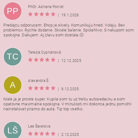
PhDr. Adriana Ponist
PP
|
19.1.2026
Predajcu odporucam. Ehop je skvely. Komunikuju hned. Volaju. Bex
problemov. Rychle dodanie. Skcele balenie. Spolahlivo. S nakupom som
spokojna. Dakujem. Aj zlavu som dostala.🙂
Terezia Cyprianová
TC
|
12.12.2025
Alexandra Š.
A
|
9.12.2025
Male ja je proste super. Kupila som tu uz tretiu autosedacku a som
opatovne maximalne spokojna. V minulosti mi dokonca jednu pomohli
nainstalovat priamo do auta. Tip top vsetko.
Lea Šavelova
LŠ
|
2.12.2025