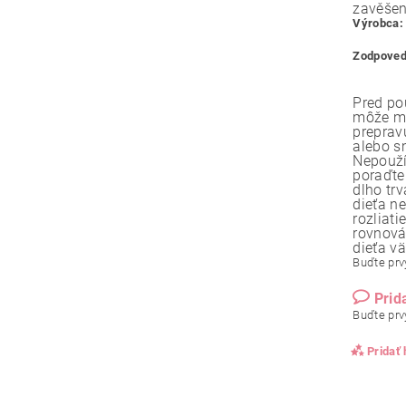
zavěšen
Výrobca:
Zodpoved
Pred po
môže ma
preprav
alebo s
Nepouží
poraďte
dlho tr
dieťa n
rozliat
rovnová
dieťa vä
Buďte prvý
Prid
Buďte prvý
Pridať