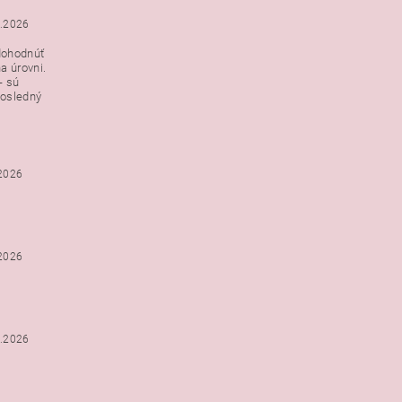
3.2026
dohodnúť
a úrovni.
- sú
posledný
.2026
.2026
2.2026