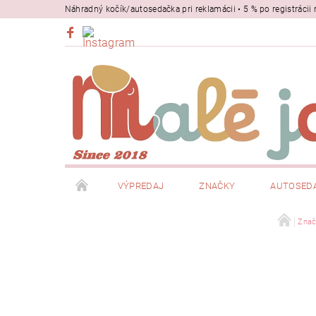
Náhradný kočík/autosedačka pri reklamácii • 5 % po registrác
VÝPREDAJ
ZNAČKY
AUTOSED
BEZPEČNOSŤ
NOSIČE
Znač