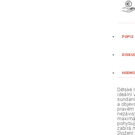
POPIS
DISKU
HODNO
Dětské 
ideální
sundání
a objevo
pravém 
nezávis
maximál
pohybuj
zabírá 
Složení