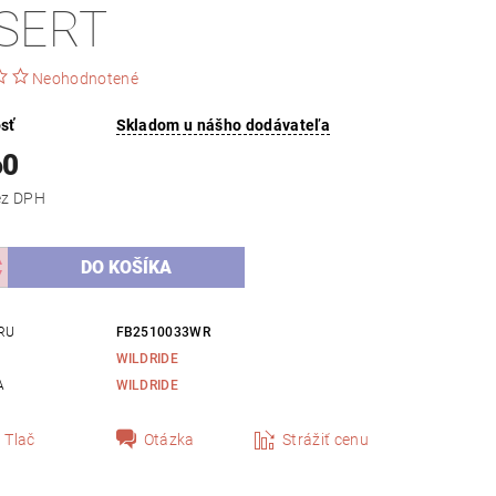
SERT
Neohodnotené
sť
Skladom u nášho dodávateľa
60
,72 bez DPH
RU
FB2510033WR
WILDRIDE
A
WILDRIDE
Tlač
Otázka
Strážiť cenu