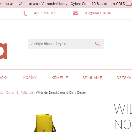
ii mimo akciového tovaru • Vernostné body • Cybex Gold -10 % s kódom GOLD
htt
+421903961009
INFO@MALEJA.SK
AČKY
KOČÍKY
KŔMENIE
SPINKANIE
DETSKÁ 
ky
Ostatné
Wildride
Wildride Detský nosič Dirty Desert
WI
NO