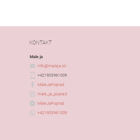
KONTAKT
Male ja
info
@
maleja.sk
+421903961009
MaleJaPoprad
male_ja_poprad
MaleJaPoprad
+421903961009