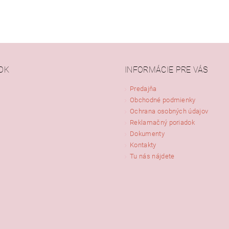
OK
INFORMÁCIE PRE VÁS
Predajňa
Obchodné podmienky
ním hodnotenie súhlasíte s
podmienkami ochrany osobných údajov
Ochrana osobných údajov
Reklamačný poriadok
Dokumenty
Kontakty
Tu nás nájdete