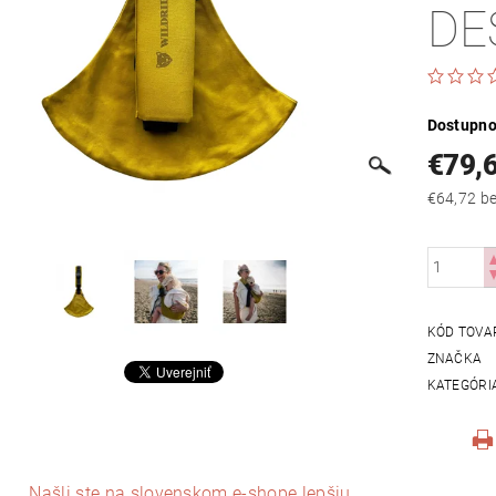
DE
Dostupno
€79,
€64
KÓD TOVA
ZNAČKA
KATEGÓRI
Našli ste na slovenskom e-shope lepšiu