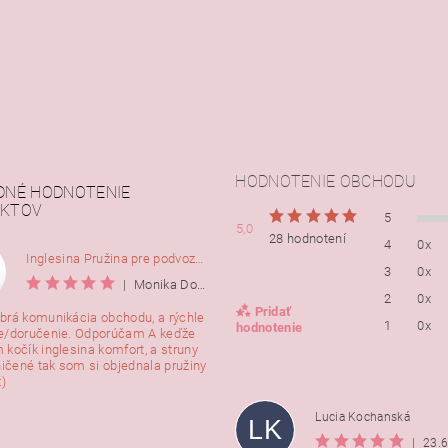
HODNOTENIE OBCHODU
DNÉ HODNOTENIE
KTOV
5
5,0
28 hodnotení
4
0x
Inglesina Pružina pre podvozok Comfort, 2ks
3
0x
|
Monika Dorušáková
2
0x
Pridať
brá komunikácia obchodu, a rýchle
1
0x
hodnotenie
e/doručenie. Odporúčam A keďže
 kočík inglesina komfort, a struny
ničené tak som si objednala pružiny
:)
Lucia Kochanská
LK
|
23.