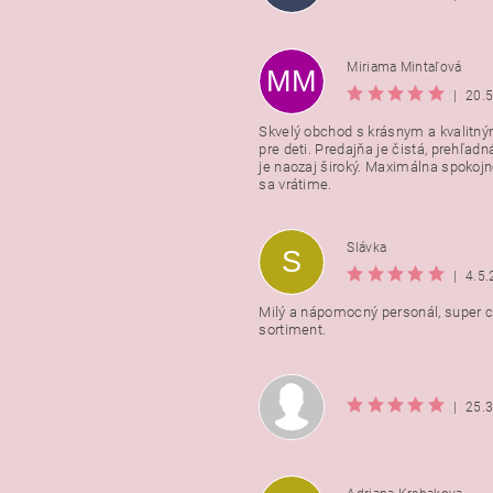
Miriama Mintaľová
MM
|
20.
Skvelý obchod s krásnym a kvalitn
pre deti. Predajňa je čistá, prehľadn
Vložením hodnotenie súhlasít
je naozaj široký. Maximálna spokojno
podmienkami ochrany osobnýc
sa vrátime.
údajov
Slávka
S
|
4.5
Milý a nápomocný personál, super ce
sortiment.
|
25.