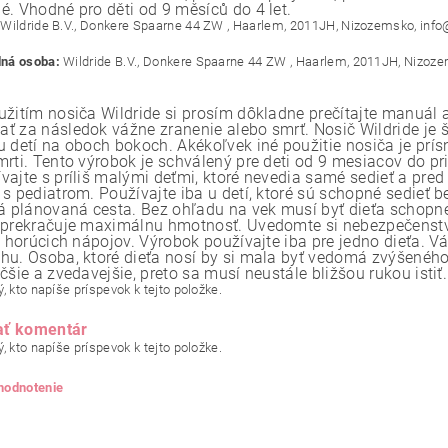
é. Vhodné pro děti od 9 měsíců do 4 let.
Wildride B.V., Donkere Spaarne 44 ZW , Haarlem, 2011JH, Nizozemsko, info
ná osoba:
Wildride B.V., Donkere Spaarne 44 ZW , Haarlem, 2011JH, Nizoze
užitím nosiča Wildride si prosím dôkladne prečítajte manuál 
ť za následok vážne zranenie alebo smrť. Nosič Wildride je 
u detí na oboch bokoch. Akékoľvek iné použitie nosiča je pr
mrti. Tento výrobok je schválený pre deti od 9 mesiacov do pr
vajte s príliš malými deťmi, ktoré nevedia samé sedieť a pred
 s pediatrom. Používajte iba u detí, ktoré sú schopné sedieť 
vá plánovaná cesta. Bez ohľadu na vek musí byť dieťa schopné 
eprekračuje maximálnu hmotnosť. Uvedomte si nebezpečenstvo
ie horúcich nápojov. Výrobok používajte iba pre jedno dieťa. 
hu. Osoba, ktoré dieťa nosí by si mala byť vedomá zvýšeného r
čšie a zvedavejšie, preto sa musí neustále bližšou rukou istiť.
, kto napíše príspevok k tejto položke.
ať komentár
, kto napíše príspevok k tejto položke.
 hodnotenie