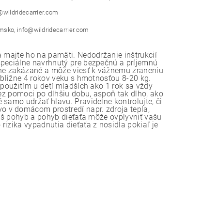
@wildridecarrier.com
msko, info@wildridecarrier.com
a majte ho na pamäti. Nedodržanie inštrukcií
špeciálne navrhnutý pre bezpečnú a príjemnú
ísne zakázané a môže viesť k vážnemu zraneniu
ibližne 4 rokov veku s hmotnosťou 8-20 kg.
 použitím u detí mladších ako 1 rok sa vždy
bez pomoci po dlhšiu dobu, aspoň tak dlho, ako
samo udržať hlavu. Pravidelne kontrolujte, či
 v domácom prostredí napr. zdroja tepla,
Váš pohyb a pohyb dieťaťa môže ovplyvniť vašu
izika vypadnutia dieťaťa z nosidla pokiaľ je