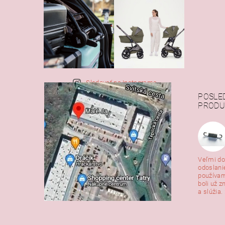
Sledovať na Instagrame
POSLE
PRODU
Veľmi do
odoslani
používam
boli už z
a slúžia. 