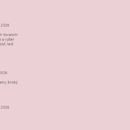
5.2026
ým tovarom
á a výber
e s
sť, radi
h
.2026
ny, široký
3.2026