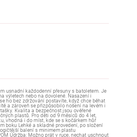
 vám usnadní každodenní přesuny s batoletem. Je
 na výletech nebo na dovolené. Nasazení i
ase ho bez zdržování postavíte, když chce běhat
dítě a zároveň se přizpůsobilo nošení na levém i
tašky. Kvalita a bezpečnost jsou ověřené
ných plastů. Pro děti od 9 měsíců do 4 let,
u, vhodná i do míst, kde se s kočárkem hůř
m boku Lehké a skladné provedení, po složení
ogičtější balení s minimem plastu
 POM Údržba: Možno prát v ruce, nechat uschnout