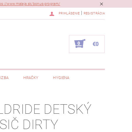
ps://www.maleja.sk/bonus-program/
|
PRIHLÁSENIE
REGISTRÁCIA
0
€0
IZBA
HRAČKY
HYGIENA
LDRIDE DETSKÝ
SIČ DIRTY