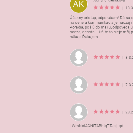
Adriana Krehakova
AK
|
13.
Úžasný prístup, odporúčam! Dá sa 
na cene a kominunikácia je naozaj n
Poradia, pošlú do mailu, odpovedajú
naozaj ochotní. Určite to nieje môj 
nákup. Ďakujem
|
8.3
|
7.3
|
28.
LWmNcfACNtTABhtqTTJpjLqd