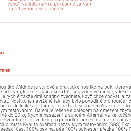
cenu? Napíšte nám a pokúsime sa Vám
urobiť výhodnejšiu ponuku.
SIA
TENIE
nosítko Wildride je stylové a praktické nosítko na bok, které
 všude tam, kde se s kočárkem hůř projíždí – ve městě, v lese,
 je rychlé, takže dítě snadno zvednete, když chce chovat, a z
vat. Nosítko je navržené tak, aby bylo pohodlné pro rodiče i 
boku. Je lehké a skladné, takže ho bez problémů vezmete do 
lým testováním. Balení je řešené s ohledem na omezení zbyteč
ně do 20 kg Rychlé nasazení a sundání Alternativa ke kočárk
e Symetrické provedení pro pohodlné nošení na levém i pravé
málo místa Kvalita ověřená nezávislým testováním (SGS) Ekol
: sedací část 100% bavlna, pás 100% polyester, přezka 100%