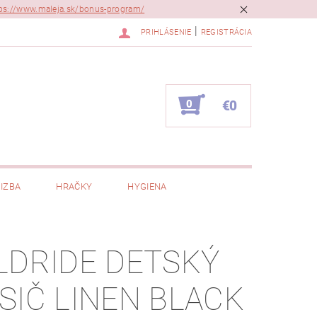
ps://www.maleja.sk/bonus-program/
|
PRIHLÁSENIE
REGISTRÁCIA
0
€0
IZBA
HRAČKY
HYGIENA
LDRIDE DETSKÝ
SIČ LINEN BLACK