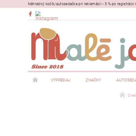
Náhradný kočík/autosedačka pri reklamácii • 5 % po registrác
VÝPREDAJ
ZNAČKY
AUTOSED
BEZPEČNOSŤ
NOSIČE
Znač