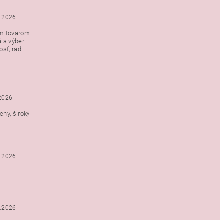
5.2026
ým tovarom
á a výber
e s
sť, radi
h
.2026
ny, široký
3.2026
3.2026