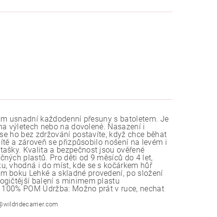
 vám usnadní každodenní přesuny s batoletem. Je
 na výletech nebo na dovolené. Nasazení i
ase ho bez zdržování postavíte, když chce běhat
dítě a zároveň se přizpůsobilo nošení na levém i
tašky. Kvalita a bezpečnost jsou ověřené
ných plastů. Pro děti od 9 měsíců do 4 let,
u, vhodná i do míst, kde se s kočárkem hůř
m boku Lehké a skladné provedení, po složení
ogičtější balení s minimem plastu
ka 100% POM Údržba: Možno prát v ruce, nechat
@wildridecarrier.com