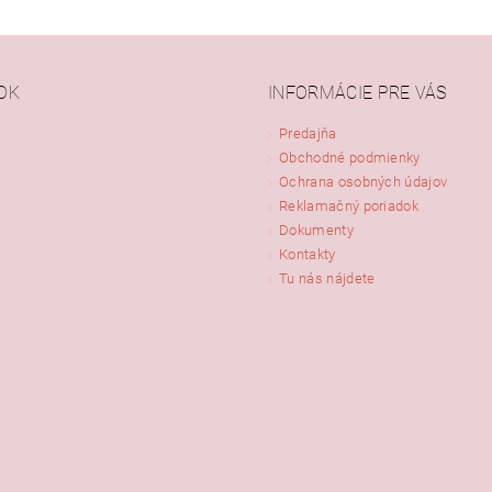
OK
INFORMÁCIE PRE VÁS
Predajňa
Obchodné podmienky
ním hodnotenie súhlasíte s
podmienkami ochrany osobných údajov
Ochrana osobných údajov
Reklamačný poriadok
Dokumenty
Kontakty
Tu nás nájdete