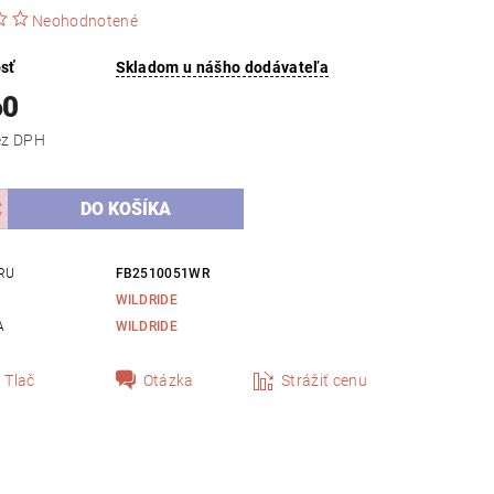
Neohodnotené
sť
Skladom u nášho dodávateľa
60
,22 bez DPH
RU
FB2510051WR
WILDRIDE
A
WILDRIDE
Tlač
Otázka
Strážiť cenu