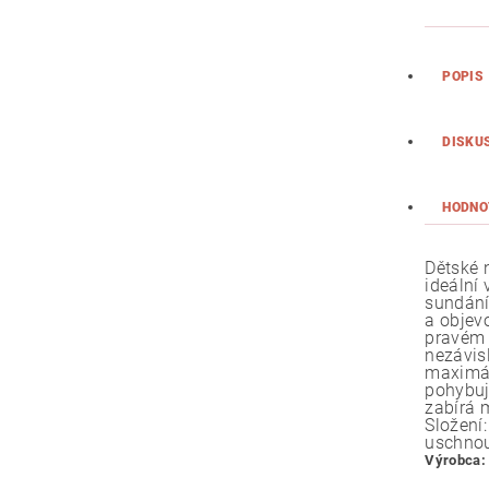
POPIS
DISKU
HODNO
Dětské 
ideální
sundání
a objevo
pravém 
nezávis
maximál
pohybuj
zabírá 
Složení
uschnou
Výrobca: