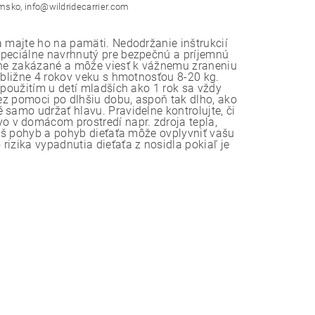
msko, info@wildridecarrier.com
a majte ho na pamäti. Nedodržanie inštrukcií
špeciálne navrhnutý pre bezpečnú a príjemnú
ísne zakázané a môže viesť k vážnemu zraneniu
ibližne 4 rokov veku s hmotnosťou 8-20 kg.
 použitím u detí mladších ako 1 rok sa vždy
bez pomoci po dlhšiu dobu, aspoň tak dlho, ako
samo udržať hlavu. Pravidelne kontrolujte, či
 v domácom prostredí napr. zdroja tepla,
Váš pohyb a pohyb dieťaťa môže ovplyvniť vašu
izika vypadnutia dieťaťa z nosidla pokiaľ je