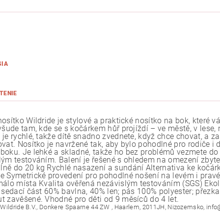
SIA
TENIE
nosítko Wildride je stylové a praktické nosítko na bok, které
 všude tam, kde se s kočárkem hůř projíždí – ve městě, v lese,
 je rychlé, takže dítě snadno zvednete, když chce chovat, a z
vat. Nosítko je navržené tak, aby bylo pohodlné pro rodiče i 
boku. Je lehké a skladné, takže ho bez problémů vezmete do 
lým testováním. Balení je řešené s ohledem na omezení zbyteč
ně do 20 kg Rychlé nasazení a sundání Alternativa ke kočárk
e Symetrické provedení pro pohodlné nošení na levém i pravé
málo místa Kvalita ověřená nezávislým testováním (SGS) Ekol
: sedací část 60% bavlna, 40% len; pás 100% polyester; přez
t zavěšené. Vhodné pro děti od 9 měsíců do 4 let.
Wildride B.V., Donkere Spaarne 44 ZW , Haarlem, 2011JH, Nizozemsko, info