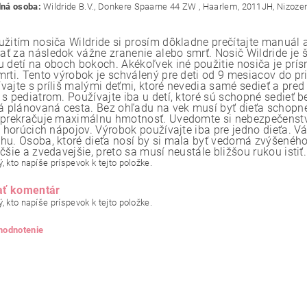
ná osoba:
Wildride B.V., Donkere Spaarne 44 ZW , Haarlem, 2011JH, Nizoze
užitím nosiča Wildride si prosím dôkladne prečítajte manuál 
ť za následok vážne zranenie alebo smrť. Nosič Wildride je 
u detí na oboch bokoch. Akékoľvek iné použitie nosiča je pr
mrti. Tento výrobok je schválený pre deti od 9 mesiacov do pr
vajte s príliš malými deťmi, ktoré nevedia samé sedieť a pred
 s pediatrom. Používajte iba u detí, ktoré sú schopné sedieť 
vá plánovaná cesta. Bez ohľadu na vek musí byť dieťa schopné 
eprekračuje maximálnu hmotnosť. Uvedomte si nebezpečenstvo
ie horúcich nápojov. Výrobok používajte iba pre jedno dieťa. 
hu. Osoba, ktoré dieťa nosí by si mala byť vedomá zvýšeného r
čšie a zvedavejšie, preto sa musí neustále bližšou rukou istiť.
, kto napíše príspevok k tejto položke.
ať komentár
, kto napíše príspevok k tejto položke.
 hodnotenie