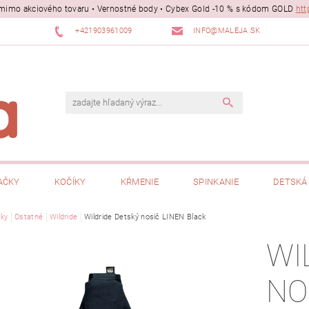
ii mimo akciového tovaru • Vernostné body • Cybex Gold -10 % s kódom GOLD
htt
+421903961009
INFO@MALEJA.SK
AČKY
KOČÍKY
KŔMENIE
SPINKANIE
DETSKÁ 
ky
Ostatné
Wildride
Wildride Detský nosič LINEN Black
WI
NO