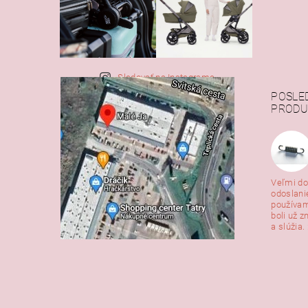
Sledovať na Instagrame
POSLE
PRODU
Veľmi do
odoslani
používam
boli už z
a slúžia. 