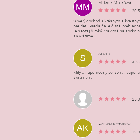
Miriama Mintaľová
MM
|
20.
Skvelý obchod s krásnym a kvalitn
pre deti. Predajňa je čistá, prehľadn
Vložením hodnotenie súhlasít
je naozaj široký. Maximálna spokojno
podmienkami ochrany osobnýc
sa vrátime.
údajov
Slávka
S
|
4.5
Milý a nápomocný personál, super ce
sortiment.
|
25.
Adriana Krehakova
AK
|
13.