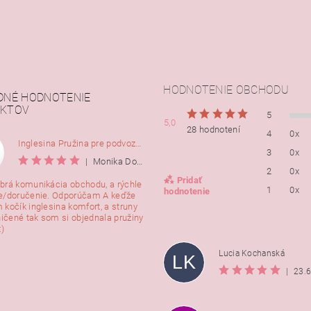
HODNOTENIE OBCHODU
DNÉ HODNOTENIE
KTOV
5
5,0
28 hodnotení
4
0x
Inglesina Pružina pre podvozok Comfort, 2ks
3
0x
|
Monika Dorušáková
2
0x
Pridať
brá komunikácia obchodu, a rýchle
1
0x
hodnotenie
e/doručenie. Odporúčam A keďže
 kočík inglesina komfort, a struny
ničené tak som si objednala pružiny
:)
Lucia Kochanská
LK
|
23.