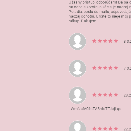
Úžasný prístup, odporúčam! Dá sa 
na cene a kominunikácia je naozaj n
Poradia, pošlú do mailu, odpovedajú
naozaj ochotní. Určite to nieje môj 
nákup. Ďakujem
|
8.3
|
7.3
|
28.
LWmNcfACNtTABhtqTTJpjLqd
|
22.