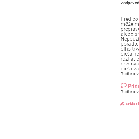
Zodpoved
Pred po
môže ma
preprav
alebo s
Nepouží
poraďte
dlho tr
dieťa n
rozliat
rovnová
dieťa vä
Buďte prvý
Prid
Buďte prvý
Pridať