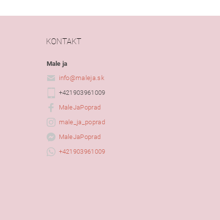
KONTAKT
Male ja
info
@
maleja.sk
+421903961009
MaleJaPoprad
male_ja_poprad
MaleJaPoprad
+421903961009