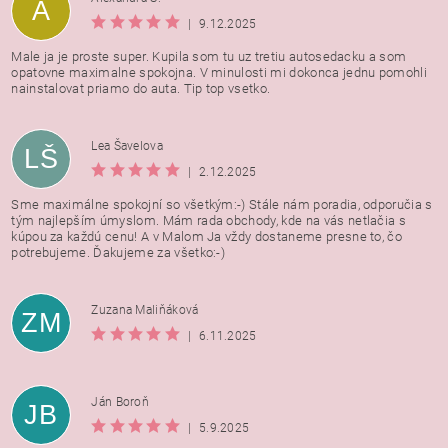
A
|
9.12.2025
Male ja je proste super. Kupila som tu uz tretiu autosedacku a som
opatovne maximalne spokojna. V minulosti mi dokonca jednu pomohli
nainstalovat priamo do auta. Tip top vsetko.
Lea Šavelova
LŠ
|
2.12.2025
Sme maximálne spokojní so všetkým:-) Stále nám poradia, odporučia s
tým najlepším úmyslom. Mám rada obchody, kde na vás netlačia s
kúpou za každú cenu! A v Malom Ja vždy dostaneme presne to, čo
potrebujeme. Ďakujeme za všetko:-)
Zuzana Maliňáková
ZM
|
6.11.2025
Ján Boroň
JB
|
5.9.2025