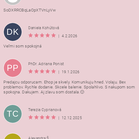
SoDXRRCBqLaOpXTVnLyVw
Daniela Kohútová
DK
|
4.2.2026
Veľmi som spokojná
PhDr. Adriana Ponist
PP
|
19.1.2026
Predajcu odporucam. Ehop je skvely. Komunikuju hned. Volaju. Bex
problemov. Rychle dodanie. Skcele balenie. Spolahlivo. S nakupom som
spokojna. Dakujem. Aj zlavu som dostala.🙂
Terezia Cyprianová
TC
|
12.12.2025
Alexandra Š.