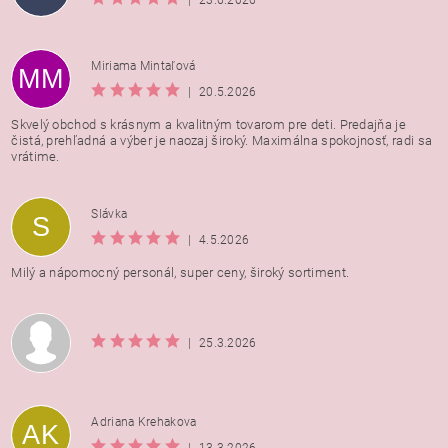
|
23.6.2026
Miriama Mintaľová
MM
|
20.5.2026
Skvelý obchod s krásnym a kvalitným tovarom pre deti. Predajňa je
čistá, prehľadná a výber je naozaj široký. Maximálna spokojnosť, radi sa
vrátime.
Vložením hodnotenie súhlasíte s
podmienkami ochrany
Slávka
S
osobných údajov
|
4.5.2026
Milý a nápomocný personál, super ceny, široký sortiment.
|
25.3.2026
Adriana Krehakova
AK