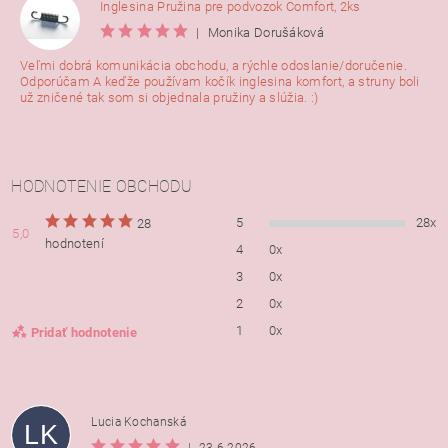
Inglesina Pružina pre podvozok Comfort, 2ks
|
Monika Dorušáková
Veľmi dobrá komunikácia obchodu, a rýchle odoslanie/doručenie.
Odporúčam A keďže používam kočík inglesina komfort, a struny boli
už zničené tak som si objednala pružiny a slúžia. :)
HODNOTENIE OBCHODU
5
28x
28
5,0
hodnotení
4
0x
3
0x
2
0x
1
0x
Pridať hodnotenie
Lucia Kochanská
LK