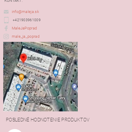
KONTAKT:
info@maleja.sk
+421903961009
MaleJaPoprad
male_ja_poprad
POSLEDNÉ HODNOTENIE PRODUKTOV