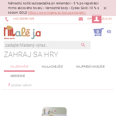
Náhradný kočík/autosedačka pri reklamácii • 5 % po registrácii
mimo akciového tovaru • Vernostné body • Cybex Gold -10 % s
kódom GOLD
https://www.maleja.sk/bonus-program/
+421903961009
INFO@MALEJA.SK
0
€0
ZAHRAJ SA HRY
NAJDRAHŠIE
NAJLACNEJŠIE
NAJPREDÁVANEJŠIE
ABECEDNE
7
položiek celkom