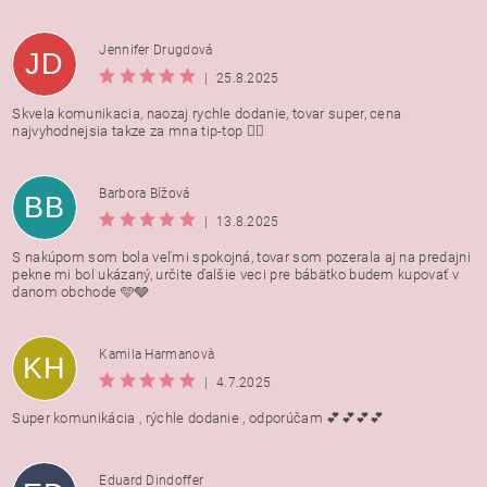
Jennifer Drugdová
JD
|
25.8.2025
Skvela komunikacia, naozaj rychle dodanie, tovar super, cena
najvyhodnejsia takze za mna tip-top 👍🏻
Barbora Bížová
BB
|
13.8.2025
S nakúpom som bola veľmi spokojná, tovar som pozerala aj na predajni
pekne mi bol ukázaný, určite ďalšie veci pre bábätko budem kupovať v
danom obchode 🩵🩶
Kamila Harmanovà
KH
|
4.7.2025
Super komunikácia , rýchle dodanie , odporúčam 💕💕💕💕
Eduard Dindoffer