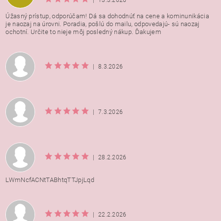
|
13.3.2026
Úžasný prístup, odporúčam! Dá sa dohodnúť na cene a kominunikácia
je naozaj na úrovni. Poradia, pošlú do mailu, odpovedajú- sú naozaj
ochotní. Určite to nieje môj posledný nákup. Ďakujem
|
8.3.2026
|
7.3.2026
|
28.2.2026
LWmNcfACNtTABhtqTTJpjLqd
|
22.2.2026