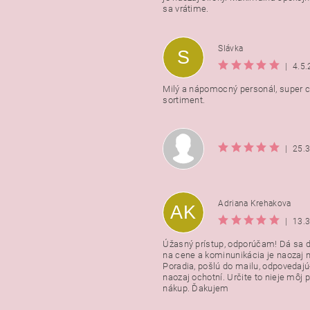
podmienkami ochrany osobnýc
sa vrátime.
údajov
Slávka
S
|
4.5
Milý a nápomocný personál, super ce
sortiment.
|
25.
Adriana Krehakova
AK
|
13.
Úžasný prístup, odporúčam! Dá sa 
na cene a kominunikácia je naozaj n
Poradia, pošlú do mailu, odpovedajú
naozaj ochotní. Určite to nieje môj 
nákup. Ďakujem