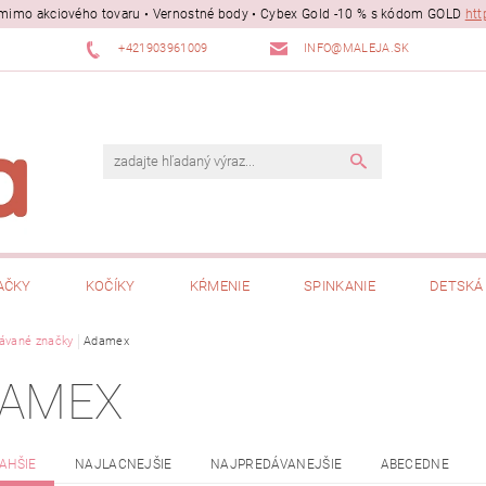
ii mimo akciového tovaru • Vernostné body • Cybex Gold -10 % s kódom GOLD
htt
+421903961009
INFO@MALEJA.SK
AČKY
KOČÍKY
KŔMENIE
SPINKANIE
DETSKÁ 
ávané značky
Adamex
AMEX
AHŠIE
NAJLACNEJŠIE
NAJPREDÁVANEJŠIE
ABECEDNE