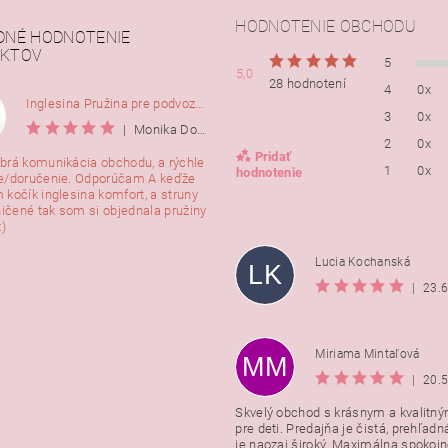
HODNOTENIE OBCHODU
DNÉ HODNOTENIE
KTOV
5
5,0
28 hodnotení
4
0x
Inglesina Pružina pre podvozok Comfort, 2ks
3
0x
|
Monika Dorušáková
2
0x
Pridať
brá komunikácia obchodu, a rýchle
1
0x
hodnotenie
e/doručenie. Odporúčam A keďže
 kočík inglesina komfort, a struny
ničené tak som si objednala pružiny
:)
Lucia Kochanská
LK
|
23.
Miriama Mintaľová
MM
|
20.
Skvelý obchod s krásnym a kvalitn
pre deti. Predajňa je čistá, prehľadn
Vložením hodnotenie súhlasít
je naozaj široký. Maximálna spokojno