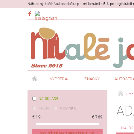
Náhradný kočík/autosedačka pri reklamácii • 5 % po registrác
VÝPREDAJ
ZNAČKY
AUTOSED
BEZPEČNOSŤ
NOSIČE
Pred
NA SKLADE
AD
AKCIA
NOVINKA
€
19
€
769
NAJDR
POLOŽIEK NA ZOBRAZENIE:
10