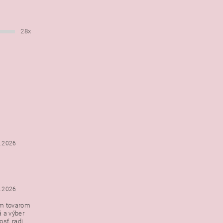
28x
6.2026
5.2026
ým tovarom
á a výber
e s
sť, radi