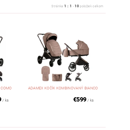
1
1
10
Stránka
z
-
položiek celkom
Ý COMO
ADAMEX KOČÍK KOMBINOVANÝ BIANCO
9
€599
/ ks
/ ks