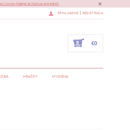
ps://www.maleja.sk/bonus-program/
|
PRIHLÁSENIE
REGISTRÁCIA
0
€0
IZBA
HRAČKY
HYGIENA