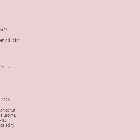
h
.2026
ny, široký
3.2026
3.2026
dohodnúť
a úrovni.
- sú
posledný