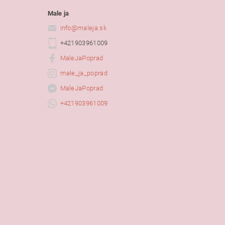
Male ja
info
@
maleja.sk
+421903961009
MaleJaPoprad
male_ja_poprad
MaleJaPoprad
+421903961009