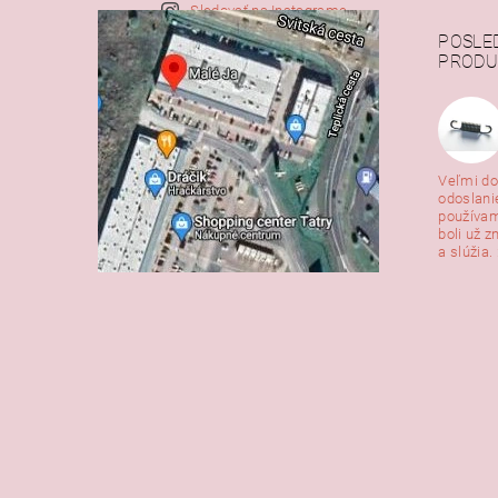
Sledovať na Instagrame
POSLE
PRODU
Veľmi do
odoslani
používam
boli už z
a slúžia. 