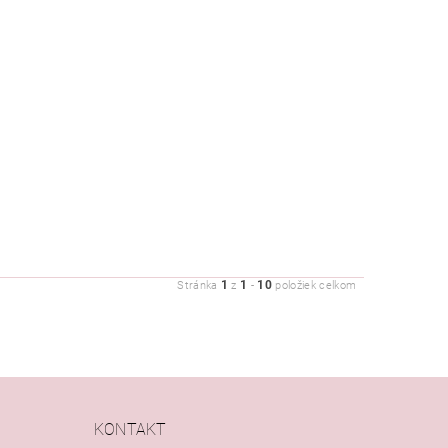
1
1
10
Stránka
z
-
položiek celkom
KONTAKT