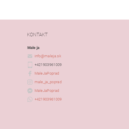
KONTAKT
Male ja
info
@
maleja.sk
+421903961009
MaleJaPoprad
male_ja_poprad
MaleJaPoprad
+421903961009