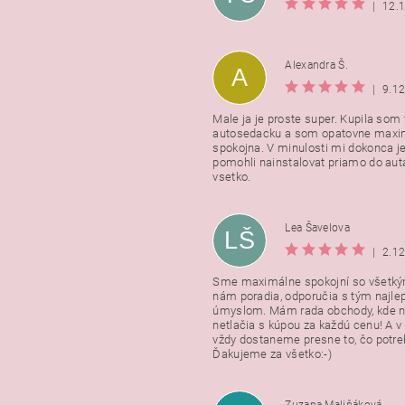
|
12.
Alexandra Š.
A
|
9.1
Male ja je proste super. Kupila som t
autosedacku a som opatovne maxi
spokojna. V minulosti mi dokonca j
pomohli nainstalovat priamo do auta
vsetko.
Lea Šavelova
LŠ
|
2.1
Sme maximálne spokojní so všetkým
nám poradia, odporučia s tým najl
úmyslom. Mám rada obchody, kde n
netlačia s kúpou za každú cenu! A 
vždy dostaneme presne to, čo potr
Ďakujeme za všetko:-)