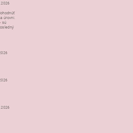
3.2026
dohodnúť
a úrovni.
- sú
posledný
.2026
.2026
2.2026