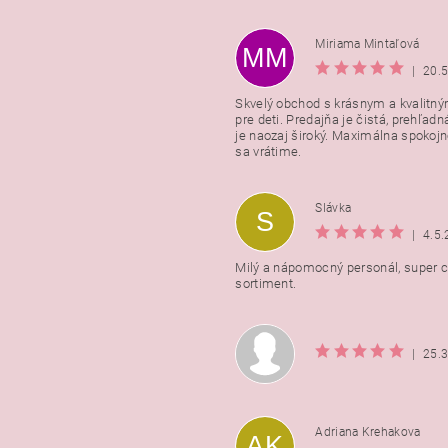
Miriama Mintaľová
MM
|
20.
Skvelý obchod s krásnym a kvalitn
pre deti. Predajňa je čistá, prehľadn
Vložením hodnotenie súhlasít
je naozaj široký. Maximálna spokojno
podmienkami ochrany osobnýc
sa vrátime.
údajov
Slávka
S
|
4.5
Milý a nápomocný personál, super ce
sortiment.
|
25.
Adriana Krehakova
AK