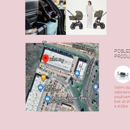
Sledovať na Instagrame
POSLE
PRODU
Veľmi do
odoslani
používam
boli už z
a slúžia. 