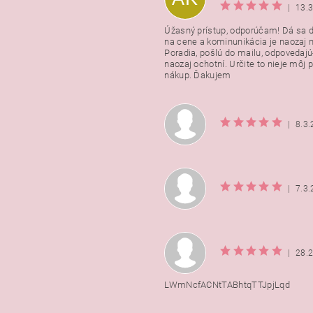
|
13.
Úžasný prístup, odporúčam! Dá sa 
na cene a kominunikácia je naozaj n
Poradia, pošlú do mailu, odpovedajú
naozaj ochotní. Určite to nieje môj 
nákup. Ďakujem
|
8.3
|
7.3
|
28.
LWmNcfACNtTABhtqTTJpjLqd