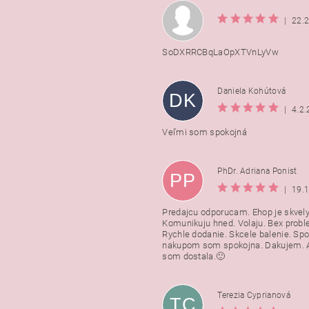
|
22.
SoDXRRCBqLaOpXTVnLyVw
Daniela Kohútová
DK
|
4.2
Veľmi som spokojná
PhDr. Adriana Ponist
PP
|
19.
Predajcu odporucam. Ehop je skvely
Komunikuju hned. Volaju. Bex probl
Rychle dodanie. Skcele balenie. Spo
nakupom som spokojna. Dakujem. A
som dostala.🙂
Terezia Cyprianová
TC