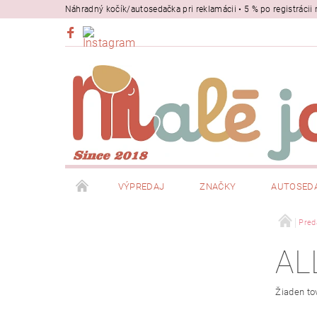
Náhradný kočík/autosedačka pri reklamácii • 5 % po registrác
VÝPREDAJ
ZNAČKY
AUTOSED
BEZPEČNOSŤ
NOSIČE
Pred
AL
Žiaden to