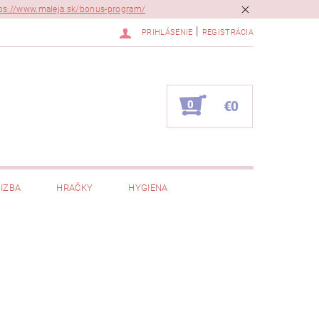
ps://www.maleja.sk/bonus-program/
|
PRIHLÁSENIE
REGISTRÁCIA
0
€0
IZBA
HRAČKY
HYGIENA