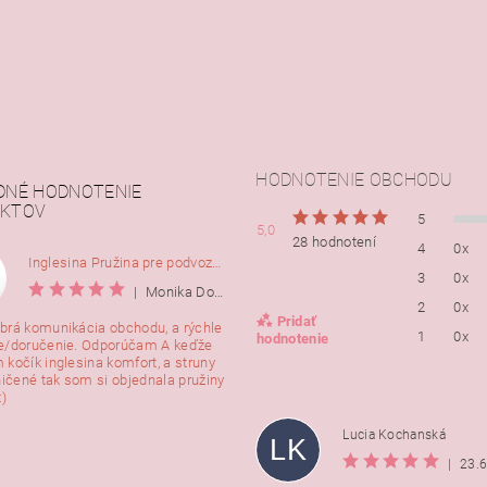
HODNOTENIE OBCHODU
DNÉ HODNOTENIE
KTOV
5
5,0
28 hodnotení
4
0x
Inglesina Pružina pre podvozok Comfort, 2ks
3
0x
|
Monika Dorušáková
2
0x
Pridať
brá komunikácia obchodu, a rýchle
1
0x
hodnotenie
e/doručenie. Odporúčam A keďže
 kočík inglesina komfort, a struny
ničené tak som si objednala pružiny
:)
Lucia Kochanská
LK
|
23.