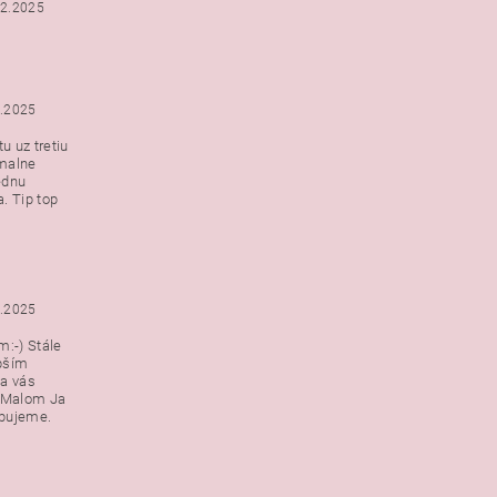
12.2025
2.2025
u uz tretiu
malne
ednu
. Tip top
2.2025
:-) Stále
epším
a vás
v Malom Ja
ebujeme.