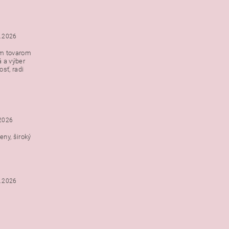
5.2026
ým tovarom
á a výber
e s
sť, radi
h
.2026
ny, široký
3.2026