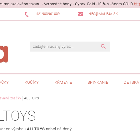
ii mimo akciového tovaru • Vernostné body • Cybex Gold -10 % s kódom GOLD
htt
+421903961009
INFO@MALEJA.SK
AČKY
KOČÍKY
KŔMENIE
SPINKANIE
DETSKÁ 
ávané značky
ALLTOYS
LTOYS
var od výrobcu
ALLTOYS
nebol nájdený....