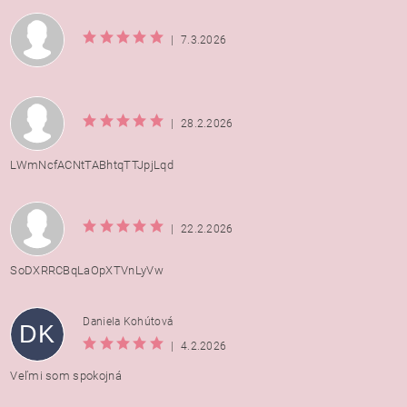
|
7.3.2026
|
28.2.2026
LWmNcfACNtTABhtqTTJpjLqd
|
22.2.2026
SoDXRRCBqLaOpXTVnLyVw
Daniela Kohútová
DK
|
4.2.2026
Veľmi som spokojná