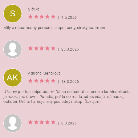
Vložením hodnotenie súhlasíte s
podmienkami ochrany
Slávka
S
osobných údajov
|
4.5.2026
Milý a nápomocný personál, super ceny, široký sortiment.
|
25.3.2026
Adriana Krehakova
AK
|
13.3.2026
Úžasný prístup, odporúčam! Dá sa dohodnúť na cene a kominunikácia
je naozaj na úrovni. Poradia, pošlú do mailu, odpovedajú- sú naozaj
ochotní. Určite to nieje môj posledný nákup. Ďakujem
|
8.3.2026