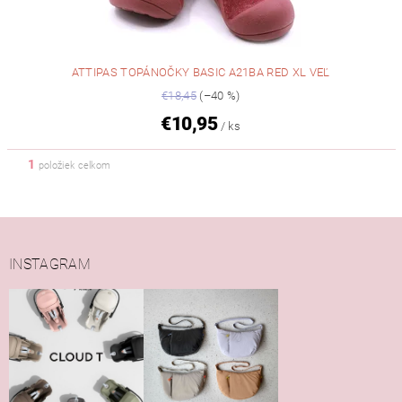
ATTIPAS TOPÁNOČKY BASIC A21BA RED XL VEĽ
€18,45
(–40 %)
€10,95
/ ks
1
položiek celkom
INSTAGRAM