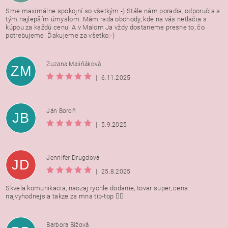
Sme maximálne spokojní so všetkým:-) Stále nám poradia, odporučia s
tým najlepším úmyslom. Mám rada obchody, kde na vás netlačia s
kúpou za každú cenu! A v Malom Ja vždy dostaneme presne to, čo
potrebujeme. Ďakujeme za všetko:-)
Zuzana Maliňáková
ZM
|
6.11.2025
Ján Boroň
JB
|
5.9.2025
Jennifer Drugdová
JD
|
25.8.2025
Skvela komunikacia, naozaj rychle dodanie, tovar super, cena
najvyhodnejsia takze za mna tip-top 👍🏻
Barbora Bížová