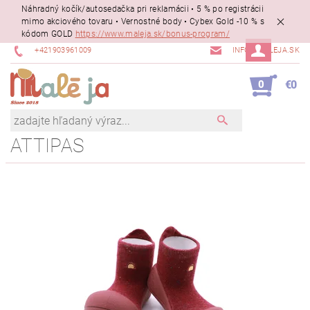
Náhradný kočík/autosedačka pri reklamácii • 5 % po registrácii
mimo akciového tovaru • Vernostné body • Cybex Gold -10 % s
kódom GOLD
https://www.maleja.sk/bonus-program/
+421903961009
INFO@MALEJA.SK
0
€0
ATTIPAS