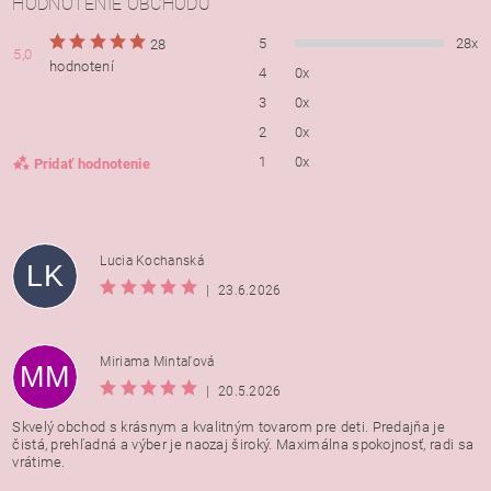
HODNOTENIE OBCHODU
5
28x
28
5,0
hodnotení
4
0x
3
0x
2
0x
1
0x
Pridať hodnotenie
Lucia Kochanská
LK
|
23.6.2026
Miriama Mintaľová
MM
|
20.5.2026
Skvelý obchod s krásnym a kvalitným tovarom pre deti. Predajňa je
čistá, prehľadná a výber je naozaj široký. Maximálna spokojnosť, radi sa
vrátime.