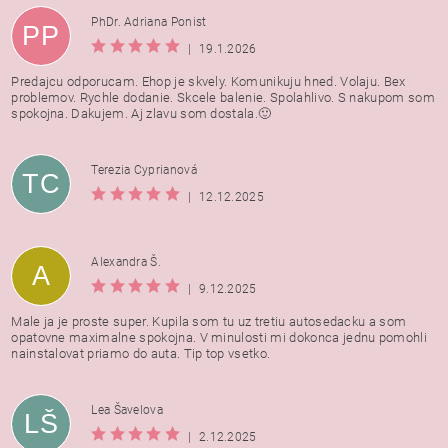
PhDr. Adriana Ponist
PP
|
19.1.2026
Predajcu odporucam. Ehop je skvely. Komunikuju hned. Volaju. Bex
problemov. Rychle dodanie. Skcele balenie. Spolahlivo. S nakupom som
spokojna. Dakujem. Aj zlavu som dostala.🙂
Terezia Cyprianová
TC
|
12.12.2025
Alexandra Š.
A
|
9.12.2025
Male ja je proste super. Kupila som tu uz tretiu autosedacku a som
opatovne maximalne spokojna. V minulosti mi dokonca jednu pomohli
nainstalovat priamo do auta. Tip top vsetko.
Lea Šavelova
LŠ
|
2.12.2025