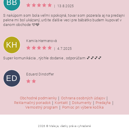
BB
|
13.8.2025
S nakúpom som bola veľmi spokojná, tovar som pozerala aj na predajni
pekne mi bol ukázaný, určite ďalšie veci pre bábätko budem kupovať v
danom obchode 🩵🩶
Kamila Harmanovà
KH
|
4.7.2025
Super komunikácia , rýchle dodanie , odporúčam 💕💕💕💕
Eduard Dindoffer
ED
|
|
Obchodné podmienky
Ochrana osobných údajov
|
|
|
|
Reklamačný poriadok
Kontakt
Dokumenty
Predajňa
|
Vernostný program
Pomoc pri výbere kočíka
2026 © Male ja, všetky práva vyhradené