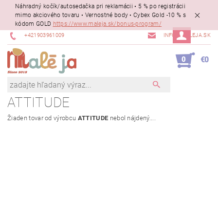
Náhradný kočík/autosedačka pri reklamácii • 5 % po registrácii
mimo akciového tovaru • Vernostné body • Cybex Gold -10 % s
kódom GOLD
https://www.maleja.sk/bonus-program/
+421903961009
INFO@MALEJA.SK
0
€0
ATTITUDE
Žiaden tovar od výrobcu
ATTITUDE
nebol nájdený....