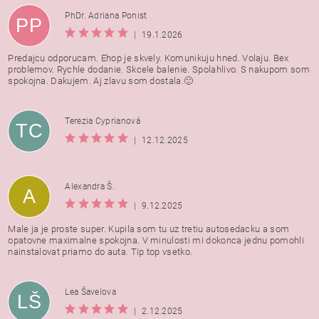
PhDr. Adriana Ponist
PP
|
19.1.2026
Predajcu odporucam. Ehop je skvely. Komunikuju hned. Volaju. Bex
problemov. Rychle dodanie. Skcele balenie. Spolahlivo. S nakupom som
spokojna. Dakujem. Aj zlavu som dostala.🙂
Terezia Cyprianová
TC
|
12.12.2025
Alexandra Š.
A
|
9.12.2025
Male ja je proste super. Kupila som tu uz tretiu autosedacku a som
opatovne maximalne spokojna. V minulosti mi dokonca jednu pomohli
nainstalovat priamo do auta. Tip top vsetko.
Lea Šavelova
LŠ
|
2.12.2025