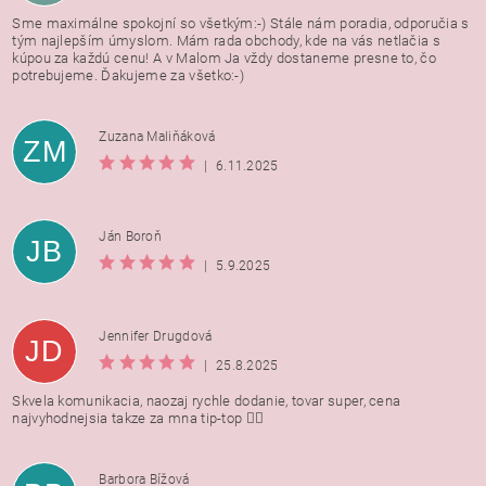
Sme maximálne spokojní so všetkým:-) Stále nám poradia, odporučia s
tým najlepším úmyslom. Mám rada obchody, kde na vás netlačia s
kúpou za každú cenu! A v Malom Ja vždy dostaneme presne to, čo
potrebujeme. Ďakujeme za všetko:-)
Zuzana Maliňáková
ZM
|
6.11.2025
Ján Boroň
JB
|
5.9.2025
Jennifer Drugdová
JD
|
25.8.2025
Skvela komunikacia, naozaj rychle dodanie, tovar super, cena
najvyhodnejsia takze za mna tip-top 👍🏻
Barbora Bížová