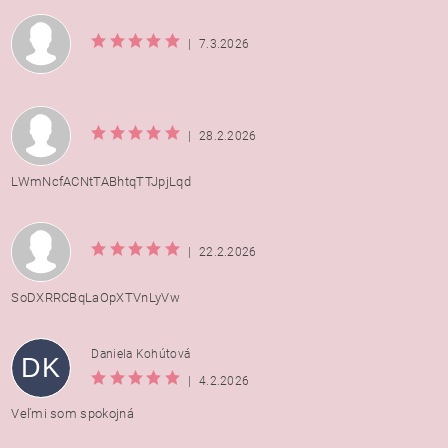
|
7.3.2026
|
28.2.2026
LWmNcfACNtTABhtqTTJpjLqd
|
22.2.2026
SoDXRRCBqLaOpXTVnLyVw
Daniela Kohútová
DK
|
4.2.2026
Veľmi som spokojná