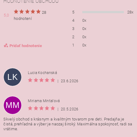
HODNOTENIE OBCHODU
5
28x
28
5,0
hodnotení
4
0x
3
0x
2
0x
1
0x
Pridať hodnotenie
Lucia Kochanská
LK
|
23.6.2026
Miriama Mintaľová
MM
|
20.5.2026
Skvelý obchod s krásnym a kvalitným tovarom pre deti. Predajňa je
čistá, prehľadná a výber je naozaj široký. Maximálna spokojnosť, radi sa
vrátime.