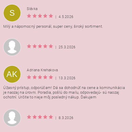
Vložením hodnotenie súhlasíte s
podmienkami ochrany
Slávka
S
osobných údajov
|
4.5.2026
Milý a nápomocný personál, super ceny, široký sortiment.
|
25.3.2026
Adriana Krehakova
AK
|
13.3.2026
Úžasný prístup, odporúčam! Dá sa dohodnúť na cene a kominunikácia
je naozaj na úrovni. Poradia, pošlú do mailu, odpovedajú- sú naozaj
ochotní. Určite to nieje môj posledný nákup. Ďakujem
|
8.3.2026