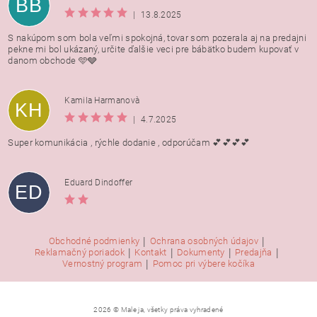
BB
|
13.8.2025
S nakúpom som bola veľmi spokojná, tovar som pozerala aj na predajni
pekne mi bol ukázaný, určite ďalšie veci pre bábätko budem kupovať v
danom obchode 🩵🩶
Kamila Harmanovà
KH
|
4.7.2025
Super komunikácia , rýchle dodanie , odporúčam 💕💕💕💕
Eduard Dindoffer
ED
|
|
Obchodné podmienky
Ochrana osobných údajov
|
|
|
|
Reklamačný poriadok
Kontakt
Dokumenty
Predajňa
|
Vernostný program
Pomoc pri výbere kočíka
2026 © Male ja, všetky práva vyhradené