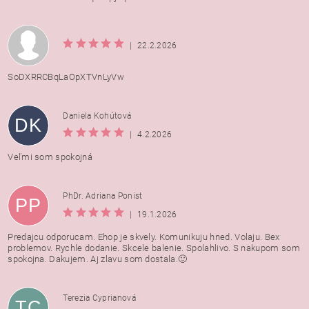
|
22.2.2026
SoDXRRCBqLaOpXTVnLyVw
Daniela Kohútová
DK
|
4.2.2026
Veľmi som spokojná
PhDr. Adriana Ponist
PP
|
19.1.2026
Predajcu odporucam. Ehop je skvely. Komunikuju hned. Volaju. Bex
problemov. Rychle dodanie. Skcele balenie. Spolahlivo. S nakupom som
spokojna. Dakujem. Aj zlavu som dostala.🙂
Terezia Cyprianová
TC