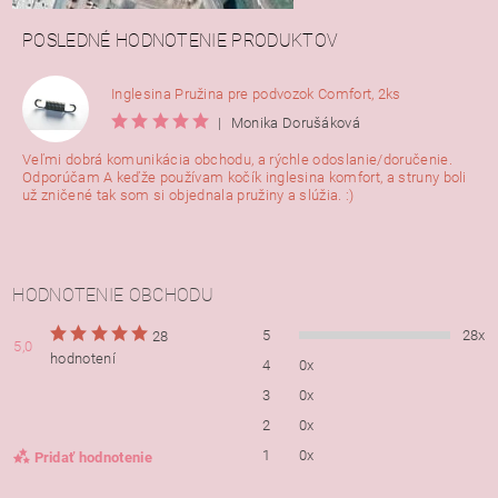
POSLEDNÉ HODNOTENIE PRODUKTOV
Inglesina Pružina pre podvozok Comfort, 2ks
|
Monika Dorušáková
Veľmi dobrá komunikácia obchodu, a rýchle odoslanie/doručenie.
Odporúčam A keďže používam kočík inglesina komfort, a struny boli
už zničené tak som si objednala pružiny a slúžia. :)
HODNOTENIE OBCHODU
5
28x
28
5,0
hodnotení
4
0x
3
0x
2
0x
1
0x
Pridať hodnotenie