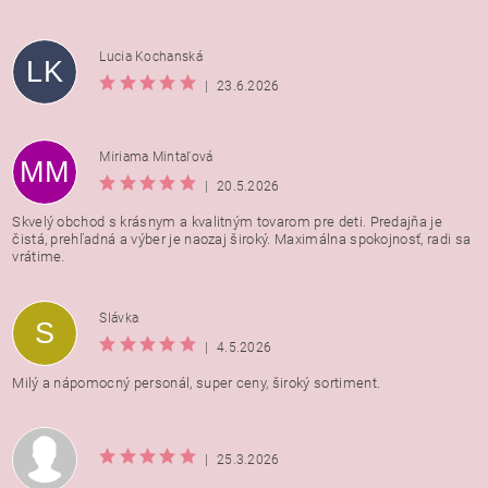
Lucia Kochanská
LK
|
23.6.2026
Miriama Mintaľová
MM
|
20.5.2026
Skvelý obchod s krásnym a kvalitným tovarom pre deti. Predajňa je
čistá, prehľadná a výber je naozaj široký. Maximálna spokojnosť, radi sa
vrátime.
Vložením hodnotenie súhlasíte s
podmienkami ochrany
Slávka
S
osobných údajov
|
4.5.2026
Milý a nápomocný personál, super ceny, široký sortiment.
|
25.3.2026