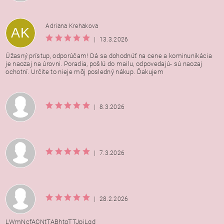
Adriana Krehakova
AK
|
13.3.2026
Úžasný prístup, odporúčam! Dá sa dohodnúť na cene a kominunikácia
je naozaj na úrovni. Poradia, pošlú do mailu, odpovedajú- sú naozaj
ochotní. Určite to nieje môj posledný nákup. Ďakujem
|
8.3.2026
|
7.3.2026
|
28.2.2026
LWmNcfACNtTABhtqTTJpjLqd