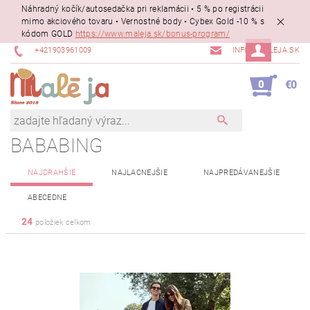
Náhradný kočík/autosedačka pri reklamácii • 5 % po registrácii
mimo akciového tovaru • Vernostné body • Cybex Gold -10 % s
kódom GOLD
https://www.maleja.sk/bonus-program/
+421903961009
INFO@MALEJA.SK
0
€0
BABABING
NAJDRAHŠIE
NAJLACNEJŠIE
NAJPREDÁVANEJŠIE
ABECEDNE
24
položiek celkom