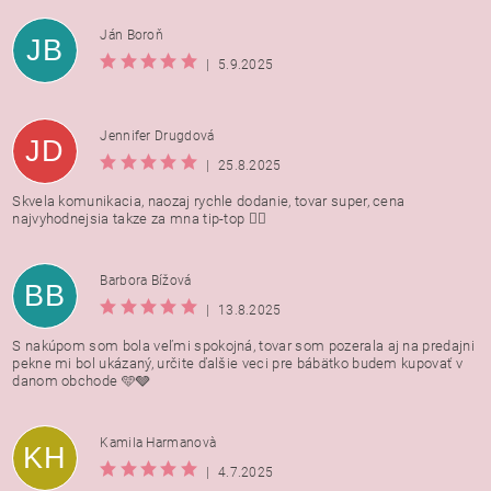
Ján Boroň
JB
|
5.9.2025
Jennifer Drugdová
JD
|
25.8.2025
Skvela komunikacia, naozaj rychle dodanie, tovar super, cena
najvyhodnejsia takze za mna tip-top 👍🏻
Barbora Bížová
BB
|
13.8.2025
S nakúpom som bola veľmi spokojná, tovar som pozerala aj na predajni
pekne mi bol ukázaný, určite ďalšie veci pre bábätko budem kupovať v
danom obchode 🩵🩶
Kamila Harmanovà
KH
|
4.7.2025