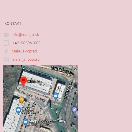
KONTAKT:
info@maleja.sk
+421903961009
MaleJaPoprad
male_ja_poprad