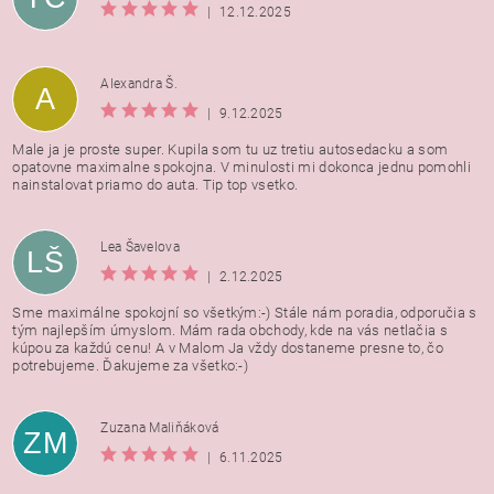
|
12.12.2025
Alexandra Š.
A
|
9.12.2025
Male ja je proste super. Kupila som tu uz tretiu autosedacku a som
opatovne maximalne spokojna. V minulosti mi dokonca jednu pomohli
nainstalovat priamo do auta. Tip top vsetko.
Lea Šavelova
LŠ
|
2.12.2025
Sme maximálne spokojní so všetkým:-) Stále nám poradia, odporučia s
tým najlepším úmyslom. Mám rada obchody, kde na vás netlačia s
kúpou za každú cenu! A v Malom Ja vždy dostaneme presne to, čo
potrebujeme. Ďakujeme za všetko:-)
Zuzana Maliňáková
ZM
|
6.11.2025