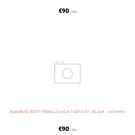
€90
/ ks
BABABING ROSY PREBAĽOVACIA TAŠKA 3V1, BLACK - NOVINKA
€90
/ ks