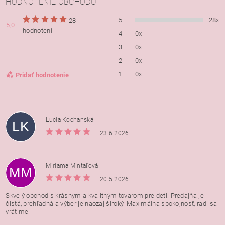
HODNOTENIE OBCHODU
5
28x
28
5,0
hodnotení
4
0x
3
0x
2
0x
1
0x
Pridať hodnotenie
Lucia Kochanská
LK
|
23.6.2026
Miriama Mintaľová
MM
|
20.5.2026
Skvelý obchod s krásnym a kvalitným tovarom pre deti. Predajňa je
čistá, prehľadná a výber je naozaj široký. Maximálna spokojnosť, radi sa
vrátime.