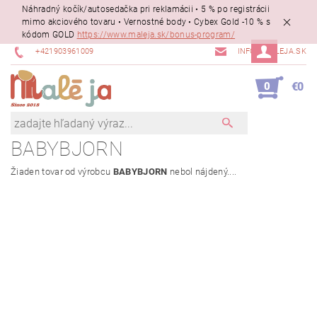
Náhradný kočík/autosedačka pri reklamácii • 5 % po registrácii
mimo akciového tovaru • Vernostné body • Cybex Gold -10 % s
kódom GOLD
https://www.maleja.sk/bonus-program/
+421903961009
INFO@MALEJA.SK
0
€0
BABYBJORN
Žiaden tovar od výrobcu
BABYBJORN
nebol nájdený....