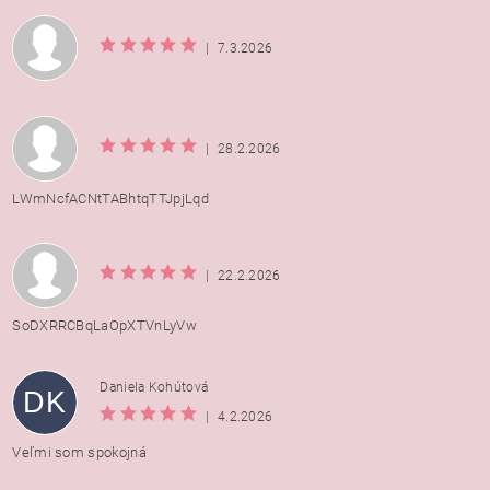
|
7.3.2026
|
28.2.2026
LWmNcfACNtTABhtqTTJpjLqd
|
22.2.2026
SoDXRRCBqLaOpXTVnLyVw
Daniela Kohútová
DK
|
4.2.2026
Veľmi som spokojná