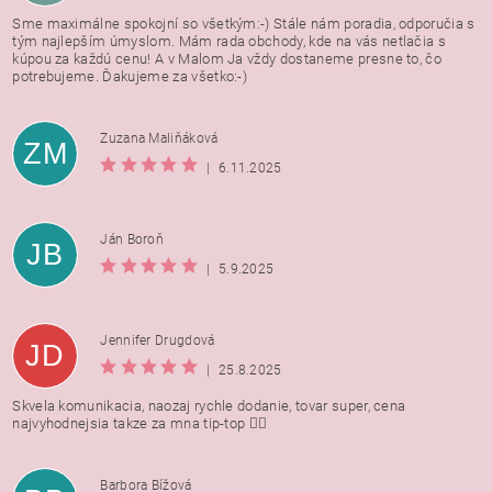
Sme maximálne spokojní so všetkým:-) Stále nám poradia, odporučia s
tým najlepším úmyslom. Mám rada obchody, kde na vás netlačia s
kúpou za každú cenu! A v Malom Ja vždy dostaneme presne to, čo
potrebujeme. Ďakujeme za všetko:-)
Zuzana Maliňáková
ZM
|
6.11.2025
Ján Boroň
JB
|
5.9.2025
Jennifer Drugdová
JD
|
25.8.2025
Skvela komunikacia, naozaj rychle dodanie, tovar super, cena
najvyhodnejsia takze za mna tip-top 👍🏻
Barbora Bížová