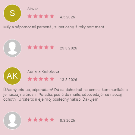
Vložením hodnotenie súhlasíte s
podmienkami ochrany
Slávka
S
osobných údajov
|
4.5.2026
Milý a nápomocný personál, super ceny, široký sortiment.
|
25.3.2026
Adriana Krehakova
AK
|
13.3.2026
Úžasný prístup, odporúčam! Dá sa dohodnúť na cene a kominunikácia
je naozaj na úrovni. Poradia, pošlú do mailu, odpovedajú- sú naozaj
ochotní. Určite to nieje môj posledný nákup. Ďakujem
|
8.3.2026