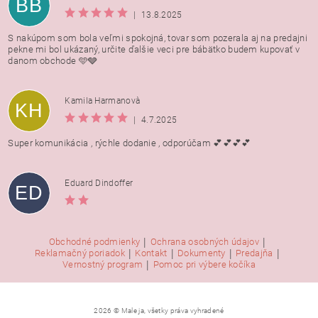
BB
|
13.8.2025
S nakúpom som bola veľmi spokojná, tovar som pozerala aj na predajni
pekne mi bol ukázaný, určite ďalšie veci pre bábätko budem kupovať v
danom obchode 🩵🩶
Kamila Harmanovà
KH
|
4.7.2025
Super komunikácia , rýchle dodanie , odporúčam 💕💕💕💕
Eduard Dindoffer
ED
|
|
Obchodné podmienky
Ochrana osobných údajov
|
|
|
|
Reklamačný poriadok
Kontakt
Dokumenty
Predajňa
|
Vernostný program
Pomoc pri výbere kočíka
2026 © Male ja, všetky práva vyhradené