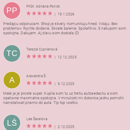
PhDr. Adriana Ponist
PP
|
19.1.2026
Predajcu odporucam. Ehop je skvely. Komunikuju hned. Volaju. Bex
problemov. Rychle dodanie. Skcele balenie. Spolahlivo. S nakupom som
spokojna. Dakujem. Aj zlavu som dostala.🙂
Terezia Cyprianová
TC
|
12.12.2025
Alexandra Š.
A
|
9.12.2025
Male ja je proste super. Kupila som tu uz tretiu autosedacku a som
opatovne maximalne spokojna. V minulosti mi dokonca jednu pomohli
nainstalovat priamo do auta. Tip top vsetko.
Lea Šavelova
LŠ
|
2.12.2025