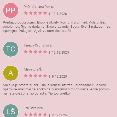
PhDr. Adriana Ponist
PP
|
19.1.2026
Predajcu odporucam. Ehop je skvely. Komunikuju hned. Volaju. Bex
problemov. Rychle dodanie. Skcele balenie. Spolahlivo. S nakupom som
spokojna. Dakujem. Aj zlavu som dostala.🙂
Terezia Cyprianová
TC
|
12.12.2025
Alexandra Š.
A
|
9.12.2025
Male ja je proste super. Kupila som tu uz tretiu autosedacku a som
opatovne maximalne spokojna. V minulosti mi dokonca jednu pomohli
nainstalovat priamo do auta. Tip top vsetko.
Lea Šavelova
LŠ
|
2.12.2025