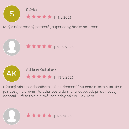
Vložením hodnotenie súhlasíte s
podmienkami ochrany
Slávka
S
osobných údajov
|
4.5.2026
Milý a nápomocný personál, super ceny, široký sortiment.
|
25.3.2026
Adriana Krehakova
AK
|
13.3.2026
Úžasný prístup, odporúčam! Dá sa dohodnúť na cene a kominunikácia
je naozaj na úrovni. Poradia, pošlú do mailu, odpovedajú- sú naozaj
ochotní. Určite to nieje môj posledný nákup. Ďakujem
|
8.3.2026