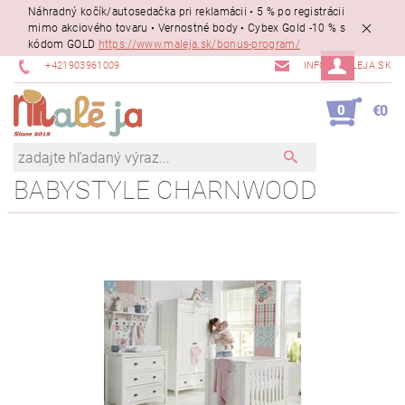
Náhradný kočík/autosedačka pri reklamácii • 5 % po registrácii
mimo akciového tovaru • Vernostné body • Cybex Gold -10 % s
kódom GOLD
https://www.maleja.sk/bonus-program/
+421903961009
INFO@MALEJA.SK
0
€0
BABYSTYLE CHARNWOOD