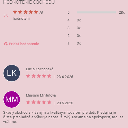
HODNOTENIE OBCHODU
5
28x
28
5,0
hodnotení
4
0x
3
0x
2
0x
1
0x
Pridať hodnotenie
Lucia Kochanská
LK
|
23.6.2026
Miriama Mintaľová
MM
|
20.5.2026
Skvelý obchod s krásnym a kvalitným tovarom pre deti. Predajňa je
čistá, prehľadná a výber je naozaj široký. Maximálna spokojnosť, radi sa
vrátime.