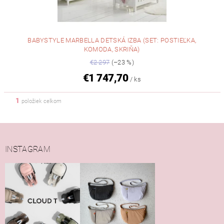
BABYSTYLE MARBELLA DETSKÁ IZBA (SET: POSTIEĽKA,
KOMODA, SKRIŇA)
€2 297
(–23 %)
€1 747,70
/ ks
1
položiek celkom
INSTAGRAM