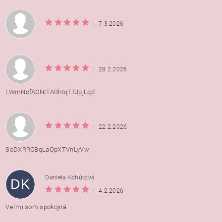
|
7.3.2026
|
28.2.2026
LWmNcfACNtTABhtqTTJpjLqd
|
22.2.2026
SoDXRRCBqLaOpXTVnLyVw
Daniela Kohútová
DK
|
4.2.2026
Veľmi som spokojná