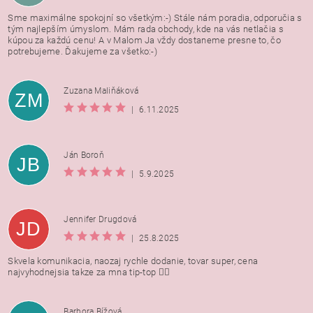
Sme maximálne spokojní so všetkým:-) Stále nám poradia, odporučia s
tým najlepším úmyslom. Mám rada obchody, kde na vás netlačia s
kúpou za každú cenu! A v Malom Ja vždy dostaneme presne to, čo
potrebujeme. Ďakujeme za všetko:-)
Zuzana Maliňáková
ZM
|
6.11.2025
Ján Boroň
JB
|
5.9.2025
Jennifer Drugdová
JD
|
25.8.2025
Skvela komunikacia, naozaj rychle dodanie, tovar super, cena
najvyhodnejsia takze za mna tip-top 👍🏻
Barbora Bížová