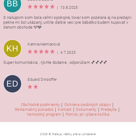
BB
|
13.8.2025
S nakúpom som bola veľmi spokojná, tovar som pozerala aj na predajni
pekne mi bol ukázaný, určite ďalšie veci pre bábätko budem kupovať v
danom obchode 🩵🩶
Kamila Harmanovà
KH
|
4.7.2025
Super komunikácia , rýchle dodanie , odporúčam 💕💕💕💕
Eduard Dindoffer
ED
|
|
Obchodné podmienky
Ochrana osobných údajov
|
|
|
|
Reklamačný poriadok
Kontakt
Dokumenty
Predajňa
|
Vernostný program
Pomoc pri výbere kočíka
2026 © Male ja, všetky práva vyhradené