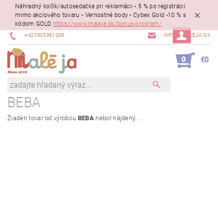
Náhradný kočík/autosedačka pri reklamácii • 5 % po registrácii
mimo akciového tovaru • Vernostné body • Cybex Gold -10 % s
kódom GOLD
https://www.maleja.sk/bonus-program/
+421903961009
INFO@MALEJA.SK
0
€0
BEBA
Žiaden tovar od výrobcu
BEBA
nebol nájdený....