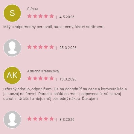
Vložením hodnotenie súhlasíte s
podmienkami ochrany
Slávka
S
osobných údajov
|
4.5.2026
Milý a nápomocný personál, super ceny, široký sortiment.
|
25.3.2026
Adriana Krehakova
AK
|
13.3.2026
Úžasný prístup, odporúčam! Dá sa dohodnúť na cene a kominunikácia
je naozaj na úrovni. Poradia, pošlú do mailu, odpovedajú- sú naozaj
ochotní. Určite to nieje môj posledný nákup. Ďakujem
|
8.3.2026