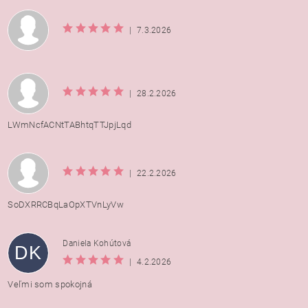
|
7.3.2026
|
28.2.2026
LWmNcfACNtTABhtqTTJpjLqd
|
22.2.2026
SoDXRRCBqLaOpXTVnLyVw
Daniela Kohútová
DK
|
4.2.2026
Veľmi som spokojná