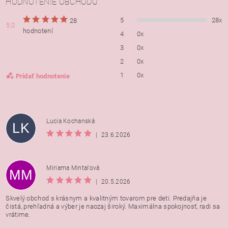
HODNOTENIE OBCHODU
5
28x
28
5,0
hodnotení
4
0x
3
0x
2
0x
1
0x
Pridať hodnotenie
Lucia Kochanská
LK
|
23.6.2026
Miriama Mintaľová
MM
|
20.5.2026
Skvelý obchod s krásnym a kvalitným tovarom pre deti. Predajňa je
čistá, prehľadná a výber je naozaj široký. Maximálna spokojnosť, radi sa
vrátime.