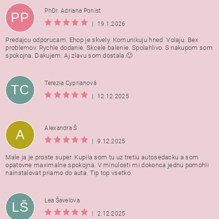
PhDr. Adriana Ponist
PP
|
19.1.2026
Predajcu odporucam. Ehop je skvely. Komunikuju hned. Volaju. Bex
problemov. Rychle dodanie. Skcele balenie. Spolahlivo. S nakupom som
spokojna. Dakujem. Aj zlavu som dostala.🙂
Terezia Cyprianová
TC
|
12.12.2025
Alexandra Š.
A
|
9.12.2025
Male ja je proste super. Kupila som tu uz tretiu autosedacku a som
opatovne maximalne spokojna. V minulosti mi dokonca jednu pomohli
nainstalovat priamo do auta. Tip top vsetko.
Lea Šavelova
LŠ
|
2.12.2025