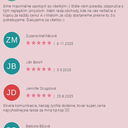
Sme maximálne spokojní so všetkým:-) Stále nám poradia, odporučia s
tým najlepším úmyslom. Mám rada obchody, kde na vás netlačia s
kúpou za každú cenu! A v Malom Ja vždy dostaneme presne to, čo
potrebujeme. Ďakujeme za všetko:-)
Zuzana Maliňáková
ZM
|
6.11.2025
Ján Boroň
JB
|
5.9.2025
Jennifer Drugdová
JD
|
25.8.2025
Skvela komunikacia, naozaj rychle dodanie, tovar super, cena
najvyhodnejsia takze za mna tip-top 👍🏻
Barbora Bížová