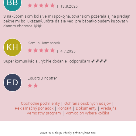
BB
|
13.8.2025
S nakúpom som bola veľmi spokojná, tovar som pozerala aj na predajni
pekne mi bol ukázaný, určite ďalšie veci pre bábätko budem kupovať v
danom obchode 🩵🩶
Kamila Harmanovà
KH
|
4.7.2025
Super komunikácia , rýchle dodanie , odporúčam 💕💕💕💕
Eduard Dindoffer
ED
|
|
Obchodné podmienky
Ochrana osobných údajov
|
|
|
|
Reklamačný poriadok
Kontakt
Dokumenty
Predajňa
|
Vernostný program
Pomoc pri výbere kočíka
2026 © Male ja, všetky práva vyhradené