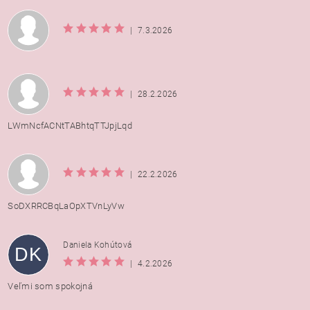
|
7.3.2026
|
28.2.2026
LWmNcfACNtTABhtqTTJpjLqd
|
22.2.2026
SoDXRRCBqLaOpXTVnLyVw
Daniela Kohútová
DK
|
4.2.2026
Veľmi som spokojná