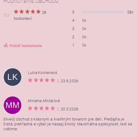
HODNOTENIE OBCHODU
5
28x
28
5,0
hodnotení
4
0x
3
0x
2
0x
1
0x
Pridať hodnotenie
Lucia Kochanská
LK
|
23.6.2026
Miriama Mintaľová
MM
|
20.5.2026
Skvelý obchod s krásnym a kvalitným tovarom pre deti. Predajňa je
čistá, prehľadná a výber je naozaj široký. Maximálna spokojnosť, radi sa
vrátime.