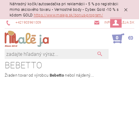
Náhradný kočík/autosedačka pri reklamácii • 5 % po registrácii
mimo akciového tovaru • Vernostné body • Cybex Gold -10 % s
kódom GOLD
https://www.maleja.sk/bonus-program/
+421903961009
INFO@MALEJA.SK
0
€0
BEBETTO
Žiaden tovar od výrobcu
Bebetto
nebol nájdený....