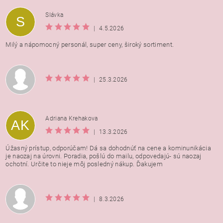
Vložením hodnotenie súhlasíte s
podmienkami ochrany
Slávka
S
osobných údajov
|
4.5.2026
Milý a nápomocný personál, super ceny, široký sortiment.
|
25.3.2026
Adriana Krehakova
AK
|
13.3.2026
Úžasný prístup, odporúčam! Dá sa dohodnúť na cene a kominunikácia
je naozaj na úrovni. Poradia, pošlú do mailu, odpovedajú- sú naozaj
ochotní. Určite to nieje môj posledný nákup. Ďakujem
|
8.3.2026