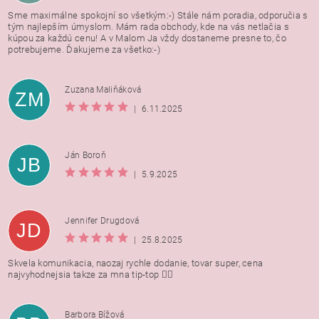
Sme maximálne spokojní so všetkým:-) Stále nám poradia, odporučia s
tým najlepším úmyslom. Mám rada obchody, kde na vás netlačia s
kúpou za každú cenu! A v Malom Ja vždy dostaneme presne to, čo
potrebujeme. Ďakujeme za všetko:-)
Zuzana Maliňáková
ZM
|
6.11.2025
Ján Boroň
JB
|
5.9.2025
Jennifer Drugdová
JD
|
25.8.2025
Skvela komunikacia, naozaj rychle dodanie, tovar super, cena
najvyhodnejsia takze za mna tip-top 👍🏻
Barbora Bížová