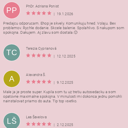
PhDr. Adriana Ponist
PP
|
19.1.2026
Predajcu odporucam. Ehop je skvely. Komunikuju hned. Volaju. Bex
problemov. Rychle dodanie. Skcele balenie. Spolahlivo. S nakupom som
spokojna. Dakujem. Aj zlavu som dostala.🙂
Terezia Cyprianová
TC
|
12.12.2025
Alexandra Š.
A
|
9.12.2025
Male ja je proste super. Kupila som tu uz tretiu autosedacku a som
opatovne maximalne spokojna. V minulosti mi dokonca jednu pomohli
nainstalovat priamo do auta. Tip top vsetko.
Lea Šavelova
LŠ
|
2.12.2025