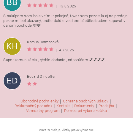
BB
|
13.8.2025
S nakúpom som bola veľmi spokojná, tovar som pozerala aj na predajni
pekne mi bol ukázaný, určite ďalšie veci pre bábätko budem kupovať v
danom obchode 🩵🩶
Kamila Harmanovà
KH
|
4.7.2025
Super komunikácia , rýchle dodanie , odporúčam 💕💕💕💕
Eduard Dindoffer
ED
|
|
Obchodné podmienky
Ochrana osobných údajov
|
|
|
|
Reklamačný poriadok
Kontakt
Dokumenty
Predajňa
|
Vernostný program
Pomoc pri výbere kočíka
2026 © Male ja, všetky práva vyhradené