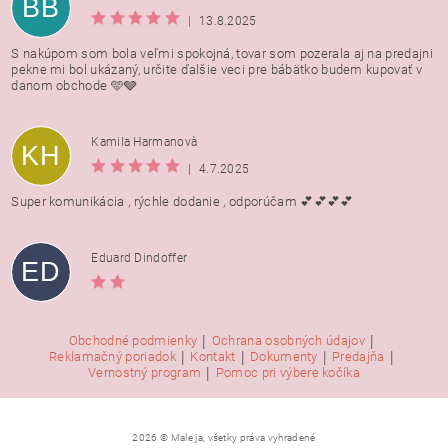
BB
|
13.8.2025
S nakúpom som bola veľmi spokojná, tovar som pozerala aj na predajni
pekne mi bol ukázaný, určite ďalšie veci pre bábätko budem kupovať v
danom obchode 🩵🩶
Kamila Harmanovà
KH
|
4.7.2025
Super komunikácia , rýchle dodanie , odporúčam 💕💕💕💕
Eduard Dindoffer
ED
|
|
Obchodné podmienky
Ochrana osobných údajov
|
|
|
|
Reklamačný poriadok
Kontakt
Dokumenty
Predajňa
|
Vernostný program
Pomoc pri výbere kočíka
2026 © Male ja, všetky práva vyhradené