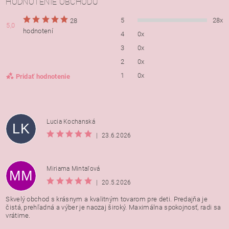
HODNOTENIE OBCHODU
5
28x
28
5,0
hodnotení
4
0x
3
0x
2
0x
1
0x
Pridať hodnotenie
Lucia Kochanská
LK
|
23.6.2026
Miriama Mintaľová
MM
|
20.5.2026
Skvelý obchod s krásnym a kvalitným tovarom pre deti. Predajňa je
čistá, prehľadná a výber je naozaj široký. Maximálna spokojnosť, radi sa
vrátime.