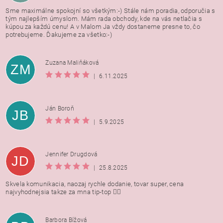
Sme maximálne spokojní so všetkým:-) Stále nám poradia, odporučia s
tým najlepším úmyslom. Mám rada obchody, kde na vás netlačia s
kúpou za každú cenu! A v Malom Ja vždy dostaneme presne to, čo
potrebujeme. Ďakujeme za všetko:-)
Zuzana Maliňáková
ZM
|
6.11.2025
Ján Boroň
JB
|
5.9.2025
Jennifer Drugdová
JD
|
25.8.2025
Skvela komunikacia, naozaj rychle dodanie, tovar super, cena
najvyhodnejsia takze za mna tip-top 👍🏻
Barbora Bížová