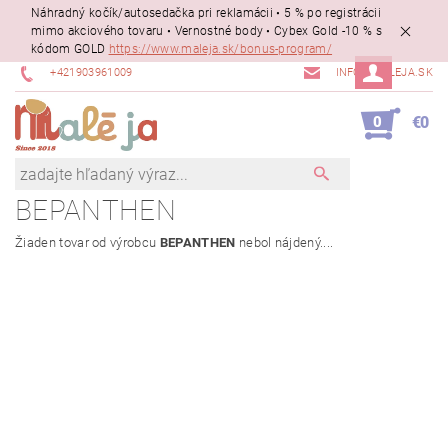
Náhradný kočík/autosedačka pri reklamácii • 5 % po registrácii
mimo akciového tovaru • Vernostné body • Cybex Gold -10 % s
kódom GOLD
https://www.maleja.sk/bonus-program/
+421903961009
INFO@MALEJA.SK
0
€0
BEPANTHEN
Žiaden tovar od výrobcu
BEPANTHEN
nebol nájdený....