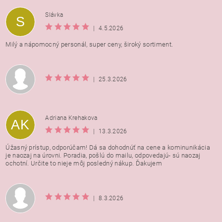
Vložením hodnotenie súhlasíte s
podmienkami ochrany
Slávka
S
osobných údajov
|
4.5.2026
Milý a nápomocný personál, super ceny, široký sortiment.
|
25.3.2026
Adriana Krehakova
AK
|
13.3.2026
Úžasný prístup, odporúčam! Dá sa dohodnúť na cene a kominunikácia
je naozaj na úrovni. Poradia, pošlú do mailu, odpovedajú- sú naozaj
ochotní. Určite to nieje môj posledný nákup. Ďakujem
|
8.3.2026