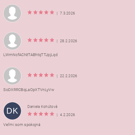
|
7.3.2026
|
28.2.2026
LWmNcfACNtTABhtqTTJpjLqd
|
22.2.2026
SoDXRRCBqLaOpXTVnLyVw
Daniela Kohútová
DK
|
4.2.2026
Veľmi som spokojná