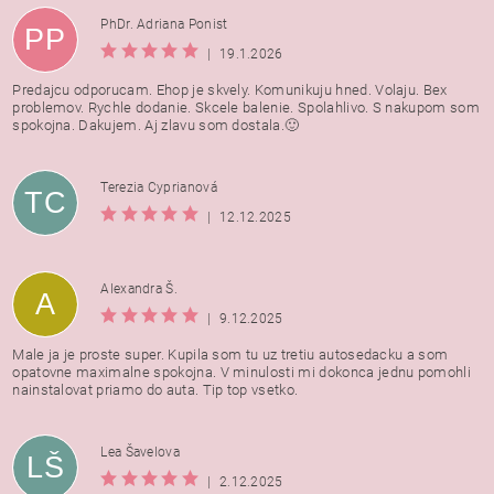
PhDr. Adriana Ponist
PP
|
19.1.2026
Predajcu odporucam. Ehop je skvely. Komunikuju hned. Volaju. Bex
problemov. Rychle dodanie. Skcele balenie. Spolahlivo. S nakupom som
spokojna. Dakujem. Aj zlavu som dostala.🙂
Terezia Cyprianová
TC
|
12.12.2025
Alexandra Š.
A
|
9.12.2025
Male ja je proste super. Kupila som tu uz tretiu autosedacku a som
opatovne maximalne spokojna. V minulosti mi dokonca jednu pomohli
nainstalovat priamo do auta. Tip top vsetko.
Lea Šavelova
LŠ
|
2.12.2025