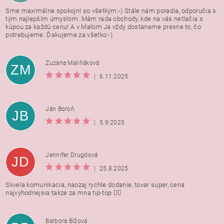
Sme maximálne spokojní so všetkým:-) Stále nám poradia, odporučia s
tým najlepším úmyslom. Mám rada obchody, kde na vás netlačia s
kúpou za každú cenu! A v Malom Ja vždy dostaneme presne to, čo
potrebujeme. Ďakujeme za všetko:-)
Zuzana Maliňáková
ZM
|
6.11.2025
Ján Boroň
JB
|
5.9.2025
Jennifer Drugdová
JD
|
25.8.2025
Skvela komunikacia, naozaj rychle dodanie, tovar super, cena
najvyhodnejsia takze za mna tip-top 👍🏻
Barbora Bížová