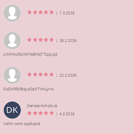
|
7.3.2026
|
28.2.2026
LWmNcfACNtTABhtqTTJpjLqd
|
22.2.2026
SoDXRRCBqLaOpXTVnLyVw
Daniela Kohútová
DK
|
4.2.2026
Veľmi som spokojná