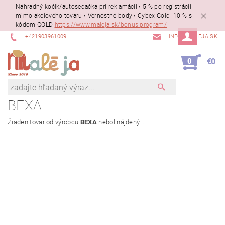
Náhradný kočík/autosedačka pri reklamácii • 5 % po registrácii
mimo akciového tovaru • Vernostné body • Cybex Gold -10 % s
kódom GOLD
https://www.maleja.sk/bonus-program/
+421903961009
INFO@MALEJA.SK
0
€0
BEXA
Žiaden tovar od výrobcu
BEXA
nebol nájdený....