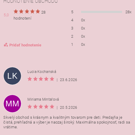
HODNOTENIE OBCHODU
5
28x
28
5,0
hodnotení
4
0x
3
0x
2
0x
1
0x
Pridať hodnotenie
Lucia Kochanská
LK
|
23.6.2026
Miriama Mintaľová
MM
|
20.5.2026
Skvelý obchod s krásnym a kvalitným tovarom pre deti. Predajňa je
čistá, prehľadná a výber je naozaj široký. Maximálna spokojnosť, radi sa
vrátime.