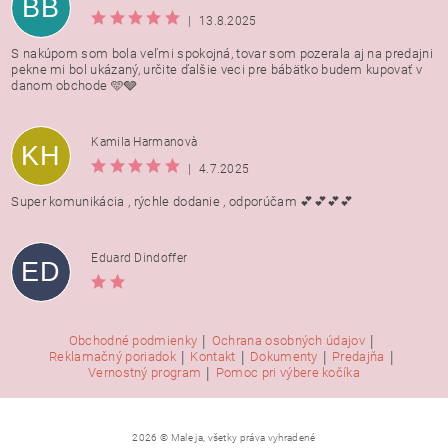
BB
|
13.8.2025
S nakúpom som bola veľmi spokojná, tovar som pozerala aj na predajni
pekne mi bol ukázaný, určite ďalšie veci pre bábätko budem kupovať v
danom obchode 🩵🩶
Kamila Harmanovà
KH
|
4.7.2025
Super komunikácia , rýchle dodanie , odporúčam 💕💕💕💕
Eduard Dindoffer
ED
|
|
Obchodné podmienky
Ochrana osobných údajov
|
|
|
|
Reklamačný poriadok
Kontakt
Dokumenty
Predajňa
|
Vernostný program
Pomoc pri výbere kočíka
2026 © Male ja, všetky práva vyhradené