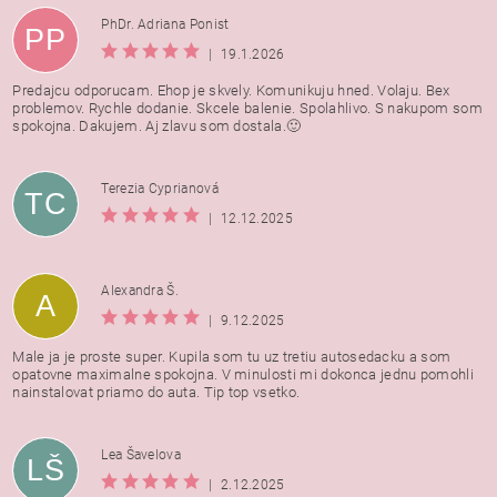
PhDr. Adriana Ponist
PP
|
19.1.2026
Predajcu odporucam. Ehop je skvely. Komunikuju hned. Volaju. Bex
problemov. Rychle dodanie. Skcele balenie. Spolahlivo. S nakupom som
spokojna. Dakujem. Aj zlavu som dostala.🙂
Terezia Cyprianová
TC
|
12.12.2025
Alexandra Š.
A
|
9.12.2025
Male ja je proste super. Kupila som tu uz tretiu autosedacku a som
opatovne maximalne spokojna. V minulosti mi dokonca jednu pomohli
nainstalovat priamo do auta. Tip top vsetko.
Lea Šavelova
LŠ
|
2.12.2025