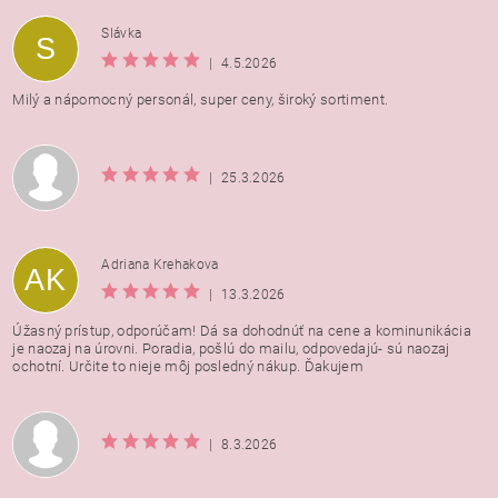
Vložením hodnotenie súhlasíte s
podmienkami ochrany
Slávka
S
osobných údajov
|
4.5.2026
Milý a nápomocný personál, super ceny, široký sortiment.
|
25.3.2026
Adriana Krehakova
AK
|
13.3.2026
Úžasný prístup, odporúčam! Dá sa dohodnúť na cene a kominunikácia
je naozaj na úrovni. Poradia, pošlú do mailu, odpovedajú- sú naozaj
ochotní. Určite to nieje môj posledný nákup. Ďakujem
|
8.3.2026