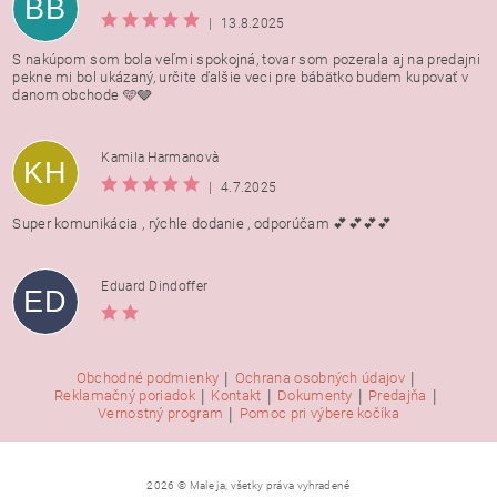
BB
|
13.8.2025
S nakúpom som bola veľmi spokojná, tovar som pozerala aj na predajni
pekne mi bol ukázaný, určite ďalšie veci pre bábätko budem kupovať v
danom obchode 🩵🩶
Kamila Harmanovà
KH
|
4.7.2025
Super komunikácia , rýchle dodanie , odporúčam 💕💕💕💕
Eduard Dindoffer
ED
|
|
Obchodné podmienky
Ochrana osobných údajov
|
|
|
|
Reklamačný poriadok
Kontakt
Dokumenty
Predajňa
|
Vernostný program
Pomoc pri výbere kočíka
2026 © Male ja, všetky práva vyhradené