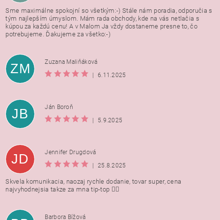
Sme maximálne spokojní so všetkým:-) Stále nám poradia, odporučia s
tým najlepším úmyslom. Mám rada obchody, kde na vás netlačia s
kúpou za každú cenu! A v Malom Ja vždy dostaneme presne to, čo
potrebujeme. Ďakujeme za všetko:-)
Zuzana Maliňáková
ZM
|
6.11.2025
Ján Boroň
JB
|
5.9.2025
Jennifer Drugdová
JD
|
25.8.2025
Skvela komunikacia, naozaj rychle dodanie, tovar super, cena
najvyhodnejsia takze za mna tip-top 👍🏻
Barbora Bížová