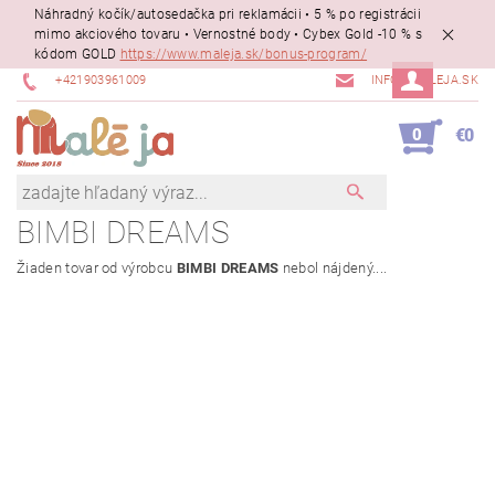
Náhradný kočík/autosedačka pri reklamácii • 5 % po registrácii
mimo akciového tovaru • Vernostné body • Cybex Gold -10 % s
kódom GOLD
https://www.maleja.sk/bonus-program/
+421903961009
INFO@MALEJA.SK
0
€0
BIMBI DREAMS
Žiaden tovar od výrobcu
BIMBI DREAMS
nebol nájdený....