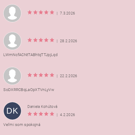
|
7.3.2026
|
28.2.2026
LWmNcfACNtTABhtqTTJpjLqd
|
22.2.2026
SoDXRRCBqLaOpXTVnLyVw
Daniela Kohútová
DK
|
4.2.2026
Veľmi som spokojná