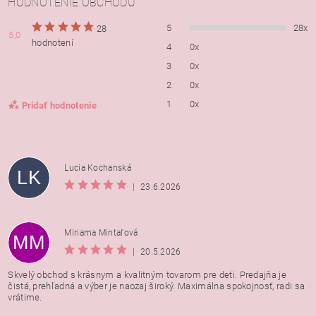
HODNOTENIE OBCHODU
5
28x
28
5,0
hodnotení
4
0x
3
0x
2
0x
1
0x
Pridať hodnotenie
Lucia Kochanská
LK
|
23.6.2026
Miriama Mintaľová
MM
|
20.5.2026
Skvelý obchod s krásnym a kvalitným tovarom pre deti. Predajňa je
čistá, prehľadná a výber je naozaj široký. Maximálna spokojnosť, radi sa
vrátime.