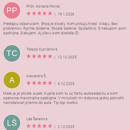
PhDr. Adriana Ponist
PP
|
19.1.2026
Predajcu odporucam. Ehop je skvely. Komunikuju hned. Volaju. Bex
problemov. Rychle dodanie. Skcele balenie. Spolahlivo. S nakupom som
spokojna. Dakujem. Aj zlavu som dostala.🙂
Terezia Cyprianová
TC
|
12.12.2025
Alexandra Š.
A
|
9.12.2025
Male ja je proste super. Kupila som tu uz tretiu autosedacku a som
opatovne maximalne spokojna. V minulosti mi dokonca jednu pomohli
nainstalovat priamo do auta. Tip top vsetko.
Lea Šavelova
LŠ
|
2.12.2025