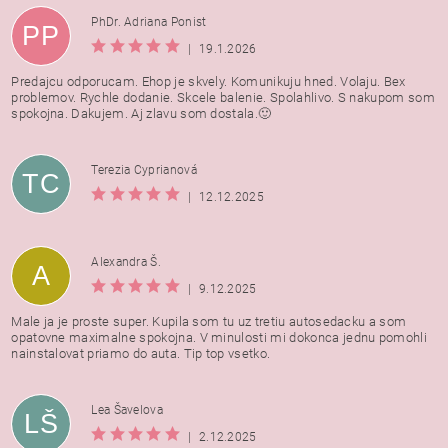
PhDr. Adriana Ponist
PP
|
19.1.2026
Predajcu odporucam. Ehop je skvely. Komunikuju hned. Volaju. Bex
problemov. Rychle dodanie. Skcele balenie. Spolahlivo. S nakupom som
spokojna. Dakujem. Aj zlavu som dostala.🙂
Terezia Cyprianová
TC
|
12.12.2025
Alexandra Š.
A
|
9.12.2025
Male ja je proste super. Kupila som tu uz tretiu autosedacku a som
opatovne maximalne spokojna. V minulosti mi dokonca jednu pomohli
nainstalovat priamo do auta. Tip top vsetko.
Lea Šavelova
LŠ
|
2.12.2025