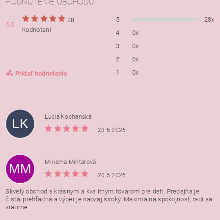
HODNOTENIE OBCHODU
5
28x
28
5,0
hodnotení
4
0x
3
0x
2
0x
1
0x
Pridať hodnotenie
Lucia Kochanská
LK
|
23.6.2026
Miriama Mintaľová
MM
|
20.5.2026
Skvelý obchod s krásnym a kvalitným tovarom pre deti. Predajňa je
čistá, prehľadná a výber je naozaj široký. Maximálna spokojnosť, radi sa
vrátime.