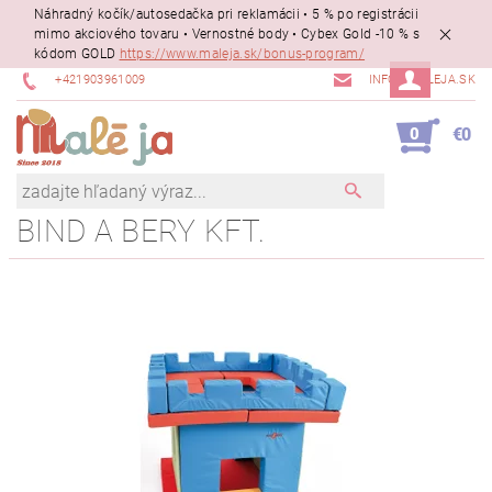
Náhradný kočík/autosedačka pri reklamácii • 5 % po registrácii
mimo akciového tovaru • Vernostné body • Cybex Gold -10 % s
kódom GOLD
https://www.maleja.sk/bonus-program/
+421903961009
INFO@MALEJA.SK
0
€0
BIND A BERY KFT.