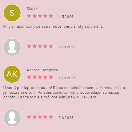
Vložením hodnotenie súhlasíte s
podmienkami ochrany
Slávka
S
osobných údajov
|
4.5.2026
Milý a nápomocný personál, super ceny, široký sortiment.
|
25.3.2026
Adriana Krehakova
AK
|
13.3.2026
Úžasný prístup, odporúčam! Dá sa dohodnúť na cene a kominunikácia
je naozaj na úrovni. Poradia, pošlú do mailu, odpovedajú- sú naozaj
ochotní. Určite to nieje môj posledný nákup. Ďakujem
|
8.3.2026