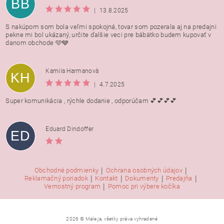
BB
|
13.8.2025
S nakúpom som bola veľmi spokojná, tovar som pozerala aj na predajni
pekne mi bol ukázaný, určite ďalšie veci pre bábätko budem kupovať v
danom obchode 🩵🩶
Kamila Harmanovà
KH
|
4.7.2025
Super komunikácia , rýchle dodanie , odporúčam 💕💕💕💕
Eduard Dindoffer
ED
|
|
Obchodné podmienky
Ochrana osobných údajov
|
|
|
|
Reklamačný poriadok
Kontakt
Dokumenty
Predajňa
|
Vernostný program
Pomoc pri výbere kočíka
2026 © Male ja, všetky práva vyhradené