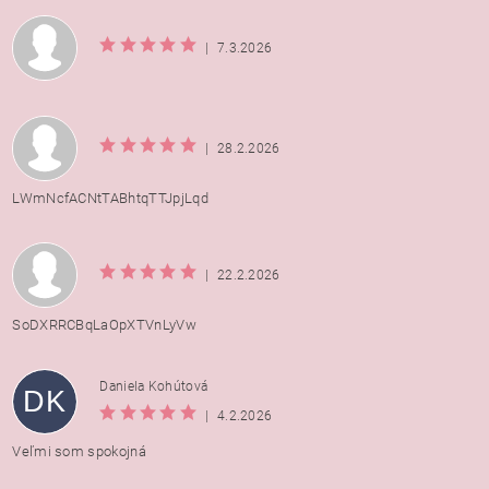
|
7.3.2026
|
28.2.2026
LWmNcfACNtTABhtqTTJpjLqd
|
22.2.2026
SoDXRRCBqLaOpXTVnLyVw
Daniela Kohútová
DK
|
4.2.2026
Veľmi som spokojná