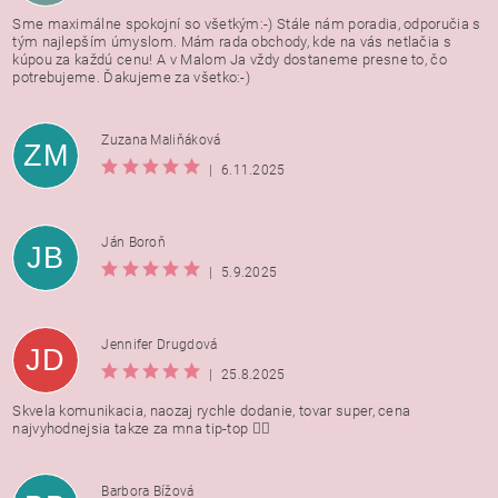
Sme maximálne spokojní so všetkým:-) Stále nám poradia, odporučia s
tým najlepším úmyslom. Mám rada obchody, kde na vás netlačia s
kúpou za každú cenu! A v Malom Ja vždy dostaneme presne to, čo
potrebujeme. Ďakujeme za všetko:-)
Zuzana Maliňáková
ZM
|
6.11.2025
Ján Boroň
JB
|
5.9.2025
Jennifer Drugdová
JD
|
25.8.2025
Skvela komunikacia, naozaj rychle dodanie, tovar super, cena
najvyhodnejsia takze za mna tip-top 👍🏻
Barbora Bížová