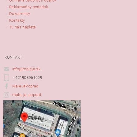
Ochrana osobných údajov
Reklamačný poriadok
Dokumenty
Kontakty
Tu nás nájdete
KONTAKT:
info@maleja.sk
+421903961009
MaleJaPoprad
male_ja_poprad