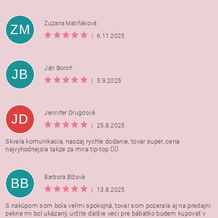
Zuzana Maliňáková
ZM
|
6.11.2025
Ján Boroň
JB
|
5.9.2025
Jennifer Drugdová
JD
|
25.8.2025
Skvela komunikacia, naozaj rychle dodanie, tovar super, cena
najvyhodnejsia takze za mna tip-top 👍🏻
Barbora Bížová
BB
|
13.8.2025
S nakúpom som bola veľmi spokojná, tovar som pozerala aj na predajni
pekne mi bol ukázaný, určite ďalšie veci pre bábätko budem kupovať v