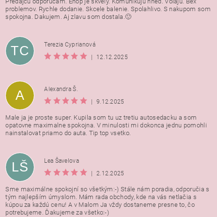
Predajcu odporucam. Ehop je skvely. Komunikuju hned. Volaju. Bex
problemov. Rychle dodanie. Skcele balenie. Spolahlivo. S nakupom som
spokojna. Dakujem. Aj zlavu som dostala.🙂
Terezia Cyprianová
TC
|
12.12.2025
Alexandra Š.
A
|
9.12.2025
Male ja je proste super. Kupila som tu uz tretiu autosedacku a som
opatovne maximalne spokojna. V minulosti mi dokonca jednu pomohli
nainstalovat priamo do auta. Tip top vsetko.
Lea Šavelova
LŠ
|
2.12.2025
Sme maximálne spokojní so všetkým:-) Stále nám poradia, odporučia s
tým najlepším úmyslom. Mám rada obchody, kde na vás netlačia s
kúpou za každú cenu! A v Malom Ja vždy dostaneme presne to, čo
potrebujeme. Ďakujeme za všetko:-)