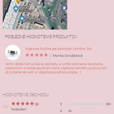
POSLEDNÉ HODNOTENIE PRODUKTOV
Inglesina Pružina pre podvozok Comfort, 2ks
|
Monika Dorušáková
Veľmi dobrá komunikácia obchodu, a rýchle odoslanie/doručenie.
Odporúčam A keďže používam kočík inglesina komfort, a struny boli
už zničené tak som si objednala pružiny a slúžia. :)
HODNOTENIE OBCHODU
5
28x
28
5,0
hodnotení
4
0x