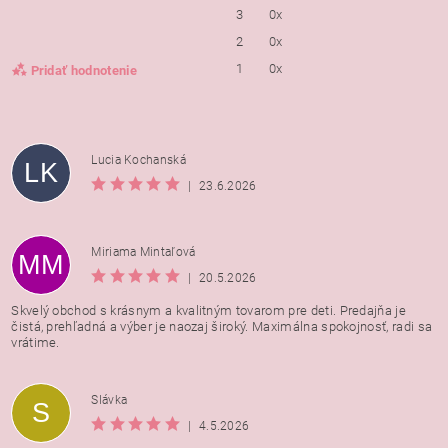
3
0x
2
0x
1
0x
Pridať hodnotenie
Lucia Kochanská
LK
|
23.6.2026
Miriama Mintaľová
MM
|
20.5.2026
Skvelý obchod s krásnym a kvalitným tovarom pre deti. Predajňa je
čistá, prehľadná a výber je naozaj široký. Maximálna spokojnosť, radi sa
vrátime.
Vložením hodnotenie súhlasíte s
podmienkami ochrany
Slávka
S
osobných údajov
|
4.5.2026