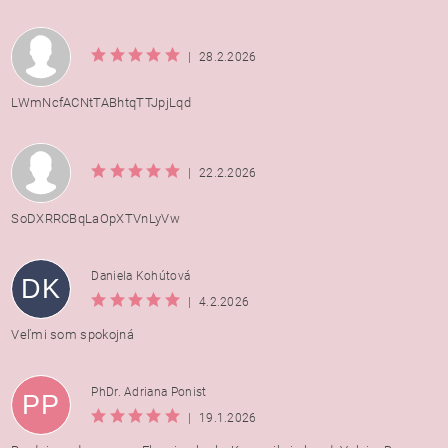
|
28.2.2026
LWmNcfACNtTABhtqTTJpjLqd
|
22.2.2026
SoDXRRCBqLaOpXTVnLyVw
Daniela Kohútová
DK
|
4.2.2026
Veľmi som spokojná
PhDr. Adriana Ponist
PP
|
19.1.2026