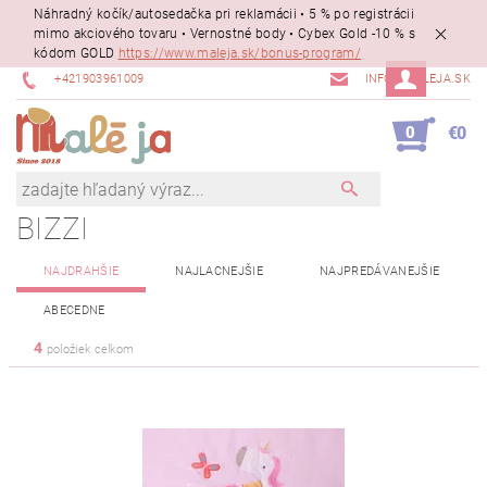
Náhradný kočík/autosedačka pri reklamácii • 5 % po registrácii
mimo akciového tovaru • Vernostné body • Cybex Gold -10 % s
kódom GOLD
https://www.maleja.sk/bonus-program/
+421903961009
INFO@MALEJA.SK
0
€0
BIZZI
NAJDRAHŠIE
NAJLACNEJŠIE
NAJPREDÁVANEJŠIE
ABECEDNE
4
položiek celkom