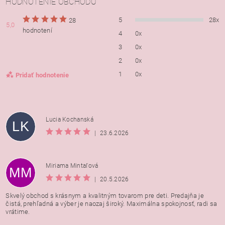
HODNOTENIE OBCHODU
5
28x
28
5,0
hodnotení
4
0x
3
0x
2
0x
1
0x
Pridať hodnotenie
Lucia Kochanská
LK
|
23.6.2026
Miriama Mintaľová
MM
|
20.5.2026
Skvelý obchod s krásnym a kvalitným tovarom pre deti. Predajňa je
čistá, prehľadná a výber je naozaj široký. Maximálna spokojnosť, radi sa
vrátime.