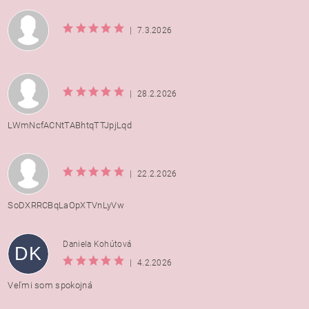
|
7.3.2026
|
28.2.2026
LWmNcfACNtTABhtqTTJpjLqd
|
22.2.2026
SoDXRRCBqLaOpXTVnLyVw
Daniela Kohútová
DK
|
4.2.2026
Veľmi som spokojná