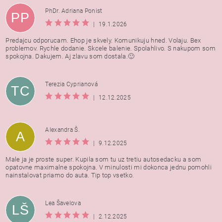
PhDr. Adriana Ponist
PP
|
19.1.2026
Predajcu odporucam. Ehop je skvely. Komunikuju hned. Volaju. Bex
problemov. Rychle dodanie. Skcele balenie. Spolahlivo. S nakupom som
spokojna. Dakujem. Aj zlavu som dostala.🙂
Terezia Cyprianová
TC
|
12.12.2025
Alexandra Š.
A
|
9.12.2025
Male ja je proste super. Kupila som tu uz tretiu autosedacku a som
opatovne maximalne spokojna. V minulosti mi dokonca jednu pomohli
nainstalovat priamo do auta. Tip top vsetko.
Lea Šavelova
LŠ
|
2.12.2025