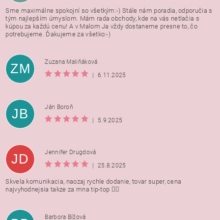
Sme maximálne spokojní so všetkým:-) Stále nám poradia, odporučia s
tým najlepším úmyslom. Mám rada obchody, kde na vás netlačia s
kúpou za každú cenu! A v Malom Ja vždy dostaneme presne to, čo
potrebujeme. Ďakujeme za všetko:-)
Zuzana Maliňáková
ZM
|
6.11.2025
Ján Boroň
JB
|
5.9.2025
Jennifer Drugdová
JD
|
25.8.2025
Skvela komunikacia, naozaj rychle dodanie, tovar super, cena
najvyhodnejsia takze za mna tip-top 👍🏻
Barbora Bížová