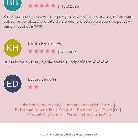
BB
|
13.8.2025
S nakúpom som bola veľmi spokojná, tovar som pozerala aj na predajni
pekne mi bol ukázaný, určite ďalšie veci pre bábätko budem kupovať v
danom obchode 🩵🩶
Kamila Harmanovà
KH
|
4.7.2025
Super komunikácia , rýchle dodanie , odporúčam 💕💕💕💕
Eduard Dindoffer
ED
|
|
Obchodné podmienky
Ochrana osobných údajov
|
|
|
|
Reklamačný poriadok
Kontakt
Dokumenty
Predajňa
|
Vernostný program
Pomoc pri výbere kočíka
2026 © Male ja, všetky práva vyhradené