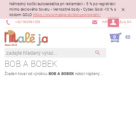
Náhradný kočík/autosedačka pri reklamácii • 5 % po registrácii
mimo akciového tovaru • Vernostné body • Cybex Gold -10 % s
kódom GOLD
https://www.maleja.sk/bonus-program/
+421903961009
INFO@MALEJA.SK
0
€0
BOB A BOBEK
Žiaden tovar od výrobcu
BOB A BOBEK
nebol nájdený....