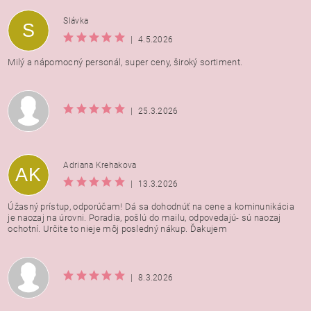
Vložením hodnotenie súhlasíte s
podmienkami ochrany
Slávka
S
osobných údajov
|
4.5.2026
Milý a nápomocný personál, super ceny, široký sortiment.
|
25.3.2026
Adriana Krehakova
AK
|
13.3.2026
Úžasný prístup, odporúčam! Dá sa dohodnúť na cene a kominunikácia
je naozaj na úrovni. Poradia, pošlú do mailu, odpovedajú- sú naozaj
ochotní. Určite to nieje môj posledný nákup. Ďakujem
|
8.3.2026