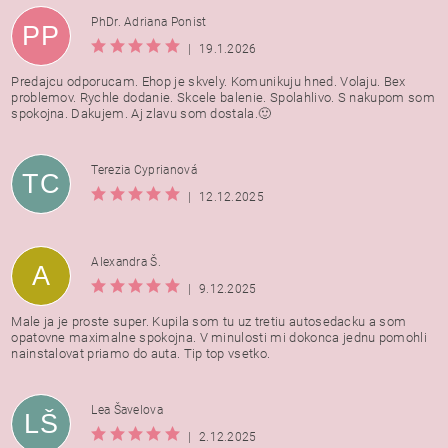
PhDr. Adriana Ponist
PP
|
19.1.2026
Predajcu odporucam. Ehop je skvely. Komunikuju hned. Volaju. Bex
problemov. Rychle dodanie. Skcele balenie. Spolahlivo. S nakupom som
spokojna. Dakujem. Aj zlavu som dostala.🙂
Terezia Cyprianová
TC
|
12.12.2025
Alexandra Š.
A
|
9.12.2025
Male ja je proste super. Kupila som tu uz tretiu autosedacku a som
opatovne maximalne spokojna. V minulosti mi dokonca jednu pomohli
nainstalovat priamo do auta. Tip top vsetko.
Lea Šavelova
LŠ
|
2.12.2025