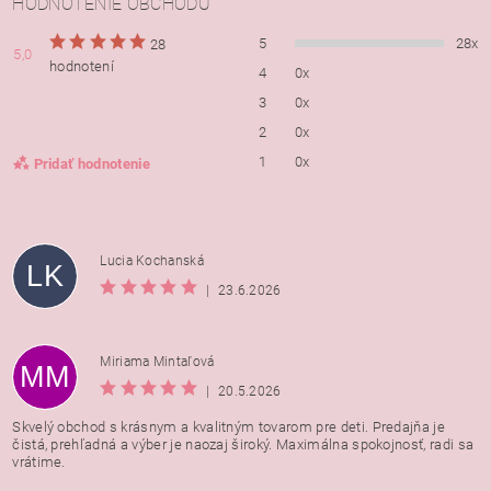
HODNOTENIE OBCHODU
5
28x
28
5,0
hodnotení
4
0x
3
0x
2
0x
1
0x
Pridať hodnotenie
Lucia Kochanská
LK
|
23.6.2026
Miriama Mintaľová
MM
|
20.5.2026
Skvelý obchod s krásnym a kvalitným tovarom pre deti. Predajňa je
čistá, prehľadná a výber je naozaj široký. Maximálna spokojnosť, radi sa
vrátime.