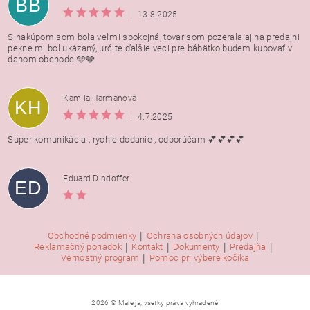
BB
|
13.8.2025
S nakúpom som bola veľmi spokojná, tovar som pozerala aj na predajni
pekne mi bol ukázaný, určite ďalšie veci pre bábätko budem kupovať v
danom obchode 🩵🩶
Kamila Harmanovà
KH
|
4.7.2025
Super komunikácia , rýchle dodanie , odporúčam 💕💕💕💕
Eduard Dindoffer
ED
|
|
Obchodné podmienky
Ochrana osobných údajov
|
|
|
|
Reklamačný poriadok
Kontakt
Dokumenty
Predajňa
|
Vernostný program
Pomoc pri výbere kočíka
2026 © Male ja, všetky práva vyhradené