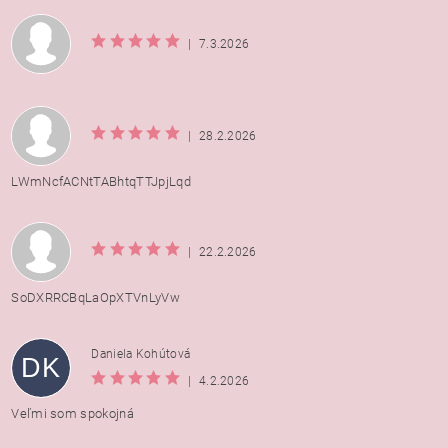
|
7.3.2026
|
28.2.2026
LWmNcfACNtTABhtqTTJpjLqd
|
22.2.2026
SoDXRRCBqLaOpXTVnLyVw
Daniela Kohútová
DK
|
4.2.2026
Veľmi som spokojná