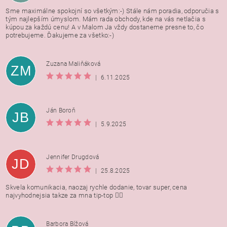
Sme maximálne spokojní so všetkým:-) Stále nám poradia, odporučia s
tým najlepším úmyslom. Mám rada obchody, kde na vás netlačia s
kúpou za každú cenu! A v Malom Ja vždy dostaneme presne to, čo
potrebujeme. Ďakujeme za všetko:-)
Zuzana Maliňáková
ZM
|
6.11.2025
Ján Boroň
JB
|
5.9.2025
Jennifer Drugdová
JD
|
25.8.2025
Skvela komunikacia, naozaj rychle dodanie, tovar super, cena
najvyhodnejsia takze za mna tip-top 👍🏻
Barbora Bížová