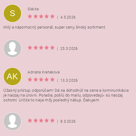
Vložením hodnotenie súhlasíte s
podmienkami ochrany
Slávka
S
osobných údajov
|
4.5.2026
Milý a nápomocný personál, super ceny, široký sortiment.
|
25.3.2026
Adriana Krehakova
AK
|
13.3.2026
Úžasný prístup, odporúčam! Dá sa dohodnúť na cene a kominunikácia
je naozaj na úrovni. Poradia, pošlú do mailu, odpovedajú- sú naozaj
ochotní. Určite to nieje môj posledný nákup. Ďakujem
|
8.3.2026