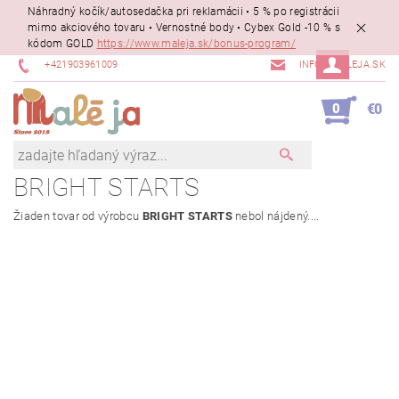
Náhradný kočík/autosedačka pri reklamácii • 5 % po registrácii
mimo akciového tovaru • Vernostné body • Cybex Gold -10 % s
kódom GOLD
https://www.maleja.sk/bonus-program/
+421903961009
INFO@MALEJA.SK
0
€0
BRIGHT STARTS
Žiaden tovar od výrobcu
BRIGHT STARTS
nebol nájdený....