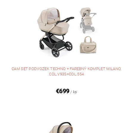
CAM SET PODVOZEK TECHNO + FAREBNÝ KOMPLET MILANO,
COL.V93S+COL.554
€699
/ ks