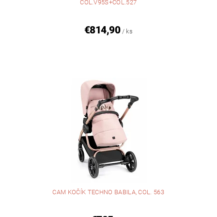
COL.V95S+COL.527
€814,90
/ ks
CAM KOČÍK TECHNO BABILA, COL. 563