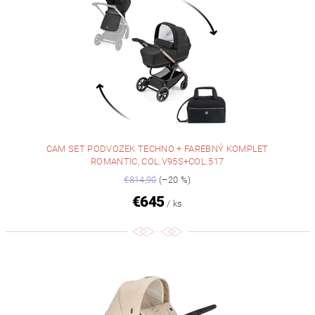
CAM SET PODVOZEK TECHNO + FAREBNÝ KOMPLET
ROMANTIC, COL.V95S+COL.517
€814,90
(–20 %)
€645
/ ks