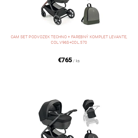
CAM SET PODVOZEK TECHNO + FAREBNÝ KOMPLET LEVANTE,
COL.V96S+COL.570
€765
/ ks