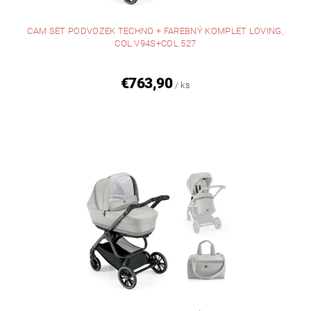
CAM SET PODVOZEK TECHNO + FAREBNÝ KOMPLET LOVING,
COL.V94S+COL.527
€763,90
/ ks