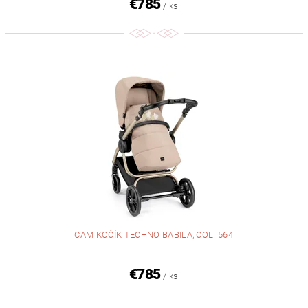
€785
/ ks
CAM KOČÍK TECHNO BABILA, COL. 564
€785
/ ks