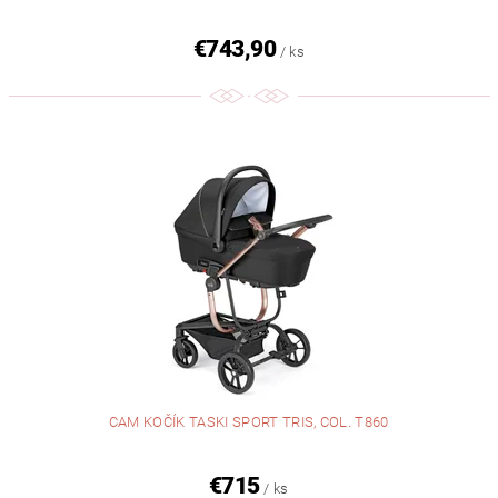
€743,90
/ ks
CAM KOČÍK TASKI SPORT TRIS, COL. T860
€715
/ ks