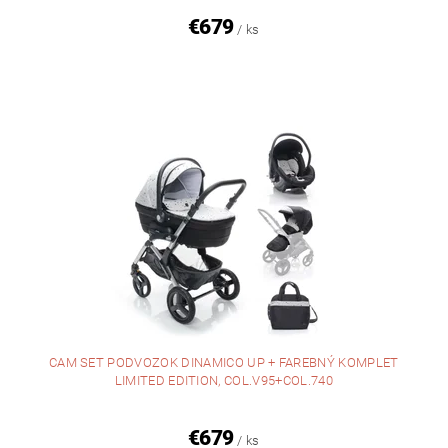
€679
/ ks
CAM SET PODVOZOK DINAMICO UP + FAREBNÝ KOMPLET
LIMITED EDITION, COL.V95+COL.740
€679
/ ks