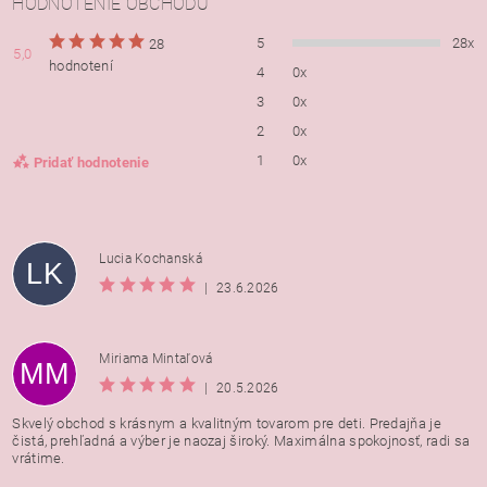
HODNOTENIE OBCHODU
5
28x
28
5,0
hodnotení
4
0x
3
0x
2
0x
1
0x
Pridať hodnotenie
Lucia Kochanská
LK
|
23.6.2026
Miriama Mintaľová
MM
|
20.5.2026
Skvelý obchod s krásnym a kvalitným tovarom pre deti. Predajňa je
čistá, prehľadná a výber je naozaj široký. Maximálna spokojnosť, radi sa
vrátime.