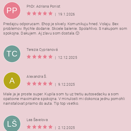
PhDr. Adriana Ponist
PP
|
19.1.2026
Predajcu odporucam. Ehop je skvely. Komunikuju hned. Volaju. Bex
problemov. Rychle dodanie. Skcele balenie. Spolahlivo. S nakupom som
spokojna. Dakujem. Aj zlavu som dostala.🙂
Terezia Cyprianová
TC
|
12.12.2025
Alexandra Š.
A
|
9.12.2025
Male ja je proste super. Kupila som tu uz tretiu autosedacku a som
opatovne maximalne spokojna. V minulosti mi dokonca jednu pomohli
nainstalovat priamo do auta. Tip top vsetko.
Lea Šavelova
LŠ
|
2.12.2025