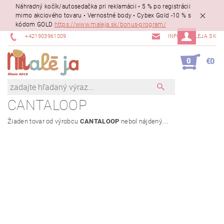
Náhradný kočík/autosedačka pri reklamácii • 5 % po registrácii
mimo akciového tovaru • Vernostné body • Cybex Gold -10 % s
kódom GOLD
https://www.maleja.sk/bonus-program/
+421903961009
INFO@MALEJA.SK
0
€0
CANTALOOP
Žiaden tovar od výrobcu
CANTALOOP
nebol nájdený....