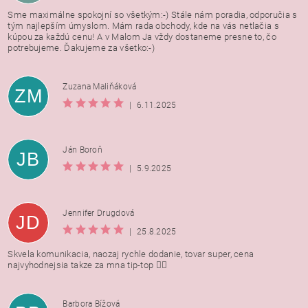
Sme maximálne spokojní so všetkým:-) Stále nám poradia, odporučia s
tým najlepším úmyslom. Mám rada obchody, kde na vás netlačia s
kúpou za každú cenu! A v Malom Ja vždy dostaneme presne to, čo
potrebujeme. Ďakujeme za všetko:-)
Zuzana Maliňáková
ZM
|
6.11.2025
Ján Boroň
JB
|
5.9.2025
Jennifer Drugdová
JD
|
25.8.2025
Skvela komunikacia, naozaj rychle dodanie, tovar super, cena
najvyhodnejsia takze za mna tip-top 👍🏻
Barbora Bížová