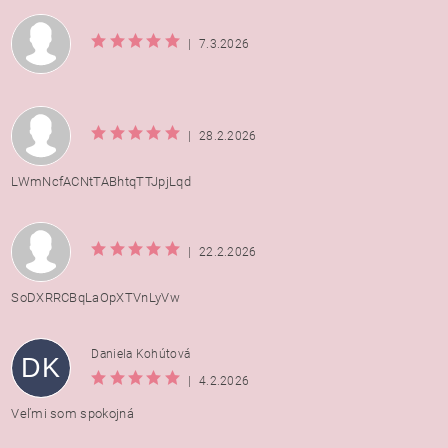
|
7.3.2026
|
28.2.2026
LWmNcfACNtTABhtqTTJpjLqd
|
22.2.2026
SoDXRRCBqLaOpXTVnLyVw
Daniela Kohútová
DK
|
4.2.2026
Veľmi som spokojná