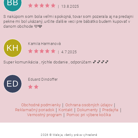
BB
|
13.8.2025
S nakúpom som bola veľmi spokojná, tovar som pozerala aj na predajni
pekne mi bol ukázaný, určite ďalšie veci pre bábätko budem kupovať v
danom obchode 🩵🩶
Kamila Harmanovà
KH
|
4.7.2025
Super komunikácia , rýchle dodanie , odporúčam 💕💕💕💕
Eduard Dindoffer
ED
|
|
Obchodné podmienky
Ochrana osobných údajov
|
|
|
|
Reklamačný poriadok
Kontakt
Dokumenty
Predajňa
|
Vernostný program
Pomoc pri výbere kočíka
2026 © Male ja, všetky práva vyhradené