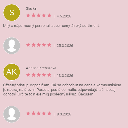
Vložením hodnotenie súhlasíte s
podmienkami ochrany
Slávka
S
osobných údajov
|
4.5.2026
Milý a nápomocný personál, super ceny, široký sortiment.
|
25.3.2026
Adriana Krehakova
AK
|
13.3.2026
Úžasný prístup, odporúčam! Dá sa dohodnúť na cene a kominunikácia
je naozaj na úrovni. Poradia, pošlú do mailu, odpovedajú- sú naozaj
ochotní. Určite to nieje môj posledný nákup. Ďakujem
|
8.3.2026