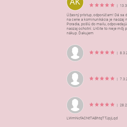
AK
|
13.
Úžasný prístup, odporúčam! Dá sa 
na cene a kominunikácia je naozaj n
Poradia, pošlú do mailu, odpovedajú
naozaj ochotní. Určite to nieje môj 
nákup. Ďakujem
|
8.3
|
7.3
|
28.
LWmNcfACNtTABhtqTTJpjLqd