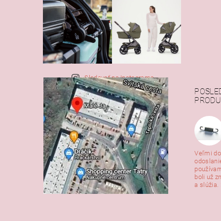
Sledovať na Instagrame
POSLE
PRODU
Veľmi do
odoslani
používam
boli už z
a slúžia. 