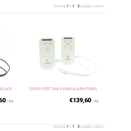
1
1
3
Stránka
z
-
položiek celkom
 BLACK
CAPIDI PESTÚNKA BABYALARM PEARL
60
€139,60
/ ks
/ ks
1
1
3
Stránka
z
-
položiek celkom