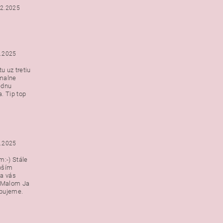
12.2025
2.2025
u uz tretiu
malne
ednu
. Tip top
2.2025
:-) Stále
epším
a vás
v Malom Ja
ebujeme.