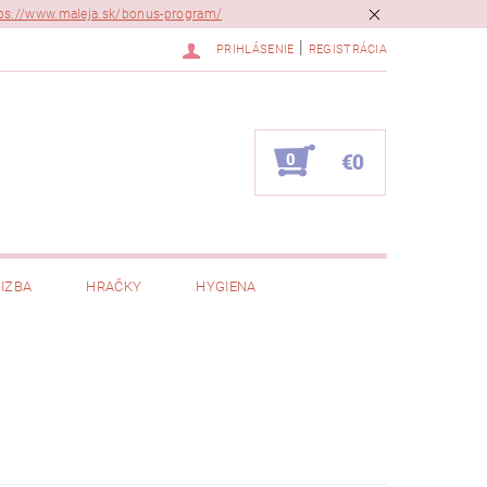
ps://www.maleja.sk/bonus-program/
|
PRIHLÁSENIE
REGISTRÁCIA
0
€0
IZBA
HRAČKY
HYGIENA