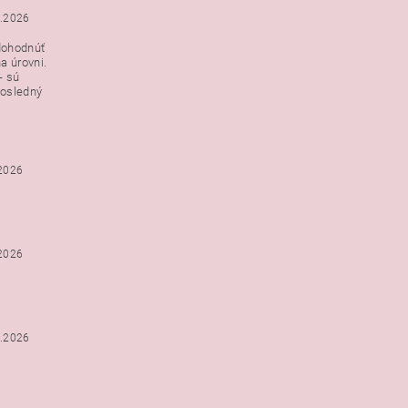
3.2026
dohodnúť
a úrovni.
- sú
posledný
.2026
.2026
2.2026