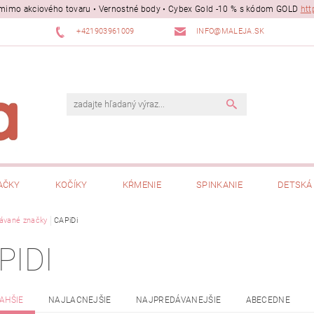
ii mimo akciového tovaru • Vernostné body • Cybex Gold -10 % s kódom GOLD
htt
+421903961009
INFO@MALEJA.SK
AČKY
KOČÍKY
KŔMENIE
SPINKANIE
DETSKÁ 
ávané značky
CAPiDi
PIDI
AHŠIE
NAJLACNEJŠIE
NAJPREDÁVANEJŠIE
ABECEDNE