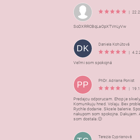
|
22.
SoDXRRCBqLaOpXTVnLyVw
Daniela Kohútová
DK
|
4.2
Veľmi som spokojná
PhDr. Adriana Ponist
PP
|
19.
Predajcu odporucam. Ehop je skvely
Komunikuju hned. Volaju. Bex probl
Rychle dodanie. Skcele balenie. Spo
nakupom som spokojna. Dakujem. A
som dostala.🙂
Terezia Cyprianová