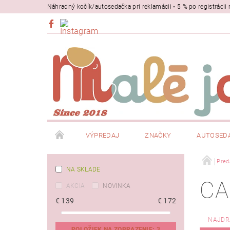
Náhradný kočík/autosedačka pri reklamácii • 5 % po registrác
VÝPREDAJ
ZNAČKY
AUTOSED
BEZPEČNOSŤ
NOSIČE
Pred
NA SKLADE
CA
AKCIA
NOVINKA
€
139
€
172
NAJDR
POLOŽIEK NA ZOBRAZENIE:
3