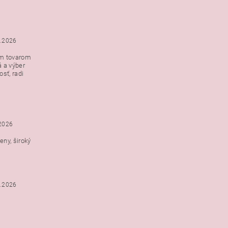
5.2026
ým tovarom
á a výber
e s
sť, radi
h
.2026
ny, široký
3.2026