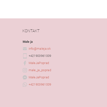
KONTAKT
Male ja
info
@
maleja.sk
+421903961009
MaleJaPoprad
male_ja_poprad
MaleJaPoprad
+421903961009