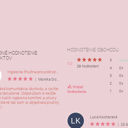
HODNOTENIE OBCHODU
DNÉ HODNOTENIE
KTOV
5
5,0
28 hodnotení
4
0x
Inglesina Pružina pre podvozok Comfort, 2ks
3
0x
|
Monika Dorušáková
2
0x
Pridať
brá komunikácia obchodu, a rýchle
1
0x
hodnotenie
e/doručenie. Odporúčam A keďže
 kočík inglesina komfort, a struny
ničené tak som si objednala pružiny
:)
Lucia Kochanská
LK
|
23.