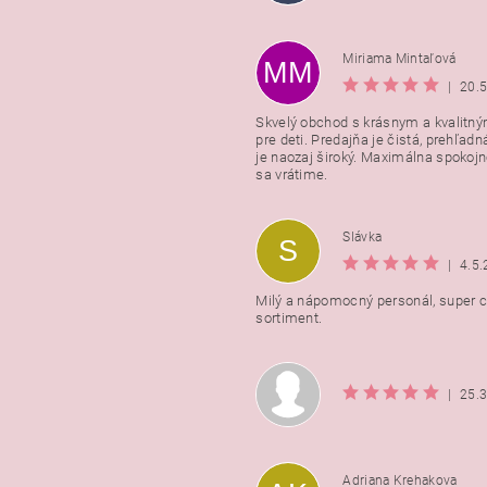
Miriama Mintaľová
MM
|
20.
Skvelý obchod s krásnym a kvalitn
pre deti. Predajňa je čistá, prehľadn
Vložením hodnotenie súhlasít
je naozaj široký. Maximálna spokojno
podmienkami ochrany osobnýc
sa vrátime.
údajov
Slávka
S
|
4.5
Milý a nápomocný personál, super ce
sortiment.
|
25.
Adriana Krehakova