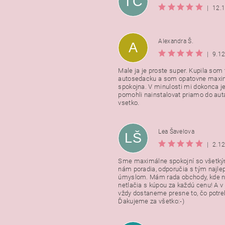
TC
|
12.
Alexandra Š.
A
|
9.1
Male ja je proste super. Kupila som t
autosedacku a som opatovne maxi
spokojna. V minulosti mi dokonca j
pomohli nainstalovat priamo do auta
vsetko.
Lea Šavelova
LŠ
|
2.1
Sme maximálne spokojní so všetkým
nám poradia, odporučia s tým najl
úmyslom. Mám rada obchody, kde n
netlačia s kúpou za každú cenu! A 
vždy dostaneme presne to, čo potr
Ďakujeme za všetko:-)