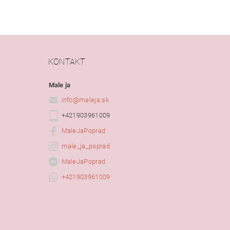
KONTAKT
Male ja
info
@
maleja.sk
+421903961009
MaleJaPoprad
male_ja_poprad
MaleJaPoprad
+421903961009