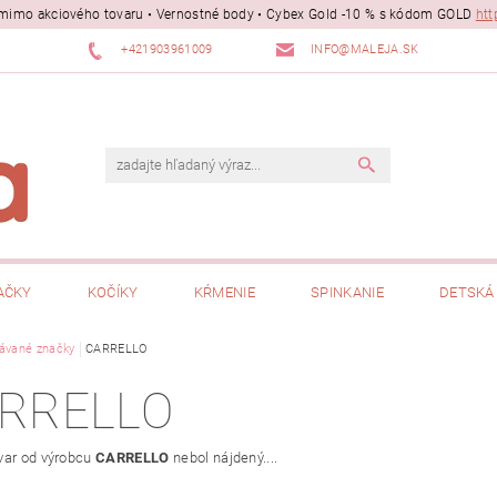
ii mimo akciového tovaru • Vernostné body • Cybex Gold -10 % s kódom GOLD
htt
+421903961009
INFO@MALEJA.SK
AČKY
KOČÍKY
KŔMENIE
SPINKANIE
DETSKÁ 
ávané značky
CARRELLO
RRELLO
var od výrobcu
CARRELLO
nebol nájdený....