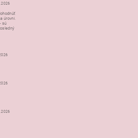
3.2026
dohodnúť
a úrovni.
- sú
posledný
.2026
.2026
2.2026