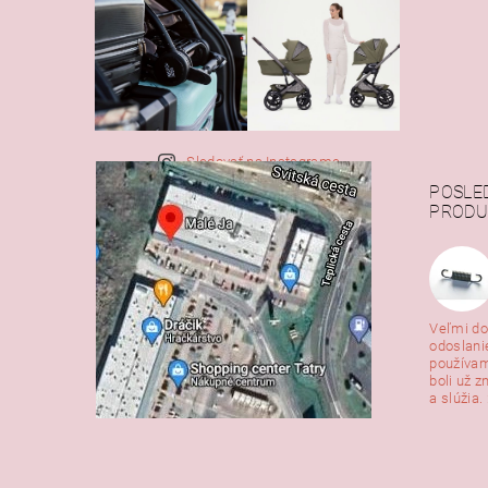
Sledovať na Instagrame
POSLE
PRODU
Veľmi do
odoslani
používam
boli už z
a slúžia. 