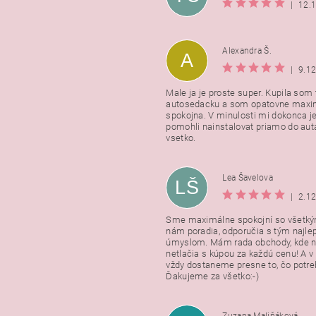
|
12.
Alexandra Š.
A
|
9.1
Male ja je proste super. Kupila som t
autosedacku a som opatovne maxi
spokojna. V minulosti mi dokonca j
pomohli nainstalovat priamo do auta
vsetko.
Lea Šavelova
LŠ
|
2.1
Sme maximálne spokojní so všetkým
nám poradia, odporučia s tým najl
úmyslom. Mám rada obchody, kde n
netlačia s kúpou za každú cenu! A 
vždy dostaneme presne to, čo potr
Ďakujeme za všetko:-)