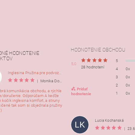
HODNOTENIE OBCHODU
DNÉ HODNOTENIE
KTOV
5
5,0
28 hodnotení
4
0x
Inglesina Pružina pre podvozok Comfort, 2ks
3
0x
|
Monika Dorušáková
2
0x
Pridať
brá komunikácia obchodu, a rýchle
1
0x
hodnotenie
e/doručenie. Odporúčam A keďže
 kočík inglesina komfort, a struny
ničené tak som si objednala pružiny
:)
Lucia Kochanská
LK
|
23.