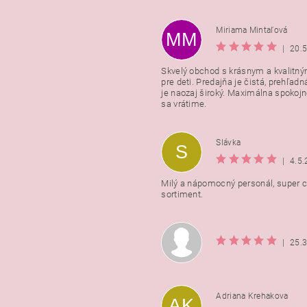
Miriama Mintaľová
MM
|
20.
Skvelý obchod s krásnym a kvalitn
pre deti. Predajňa je čistá, prehľadn
Vložením hodnotenie súhlasít
je naozaj široký. Maximálna spokojno
podmienkami ochrany osobnýc
sa vrátime.
údajov
Slávka
S
|
4.5
Milý a nápomocný personál, super ce
sortiment.
|
25.
Adriana Krehakova
AK