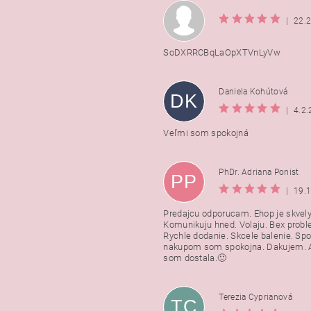
|
22.
SoDXRRCBqLaOpXTVnLyVw
Daniela Kohútová
DK
|
4.2
Veľmi som spokojná
PhDr. Adriana Ponist
PP
|
19.
Predajcu odporucam. Ehop je skvely
Komunikuju hned. Volaju. Bex probl
Rychle dodanie. Skcele balenie. Spo
nakupom som spokojna. Dakujem. A
som dostala.🙂
Terezia Cyprianová
TC