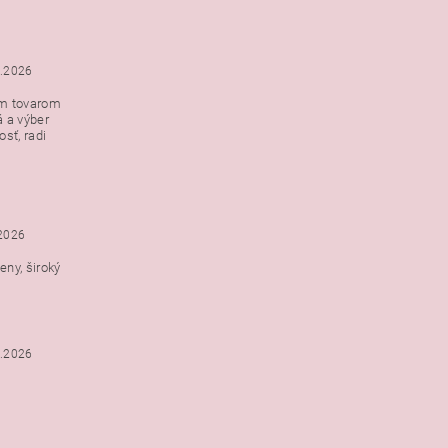
5.2026
ým tovarom
á a výber
e s
sť, radi
h
.2026
ny, široký
3.2026