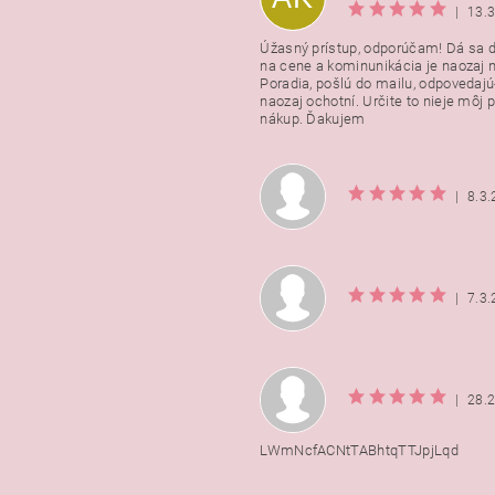
|
13.
Úžasný prístup, odporúčam! Dá sa 
na cene a kominunikácia je naozaj n
Poradia, pošlú do mailu, odpovedajú
naozaj ochotní. Určite to nieje môj 
nákup. Ďakujem
|
8.3
|
7.3
|
28.
LWmNcfACNtTABhtqTTJpjLqd