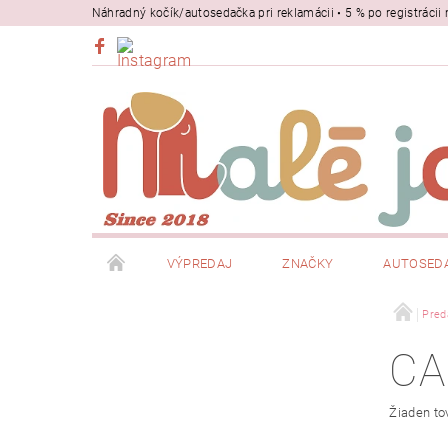
Náhradný kočík/autosedačka pri reklamácii • 5 % po registrác
VÝPREDAJ
ZNAČKY
AUTOSED
BEZPEČNOSŤ
NOSIČE
Pred
CA
Žiaden to