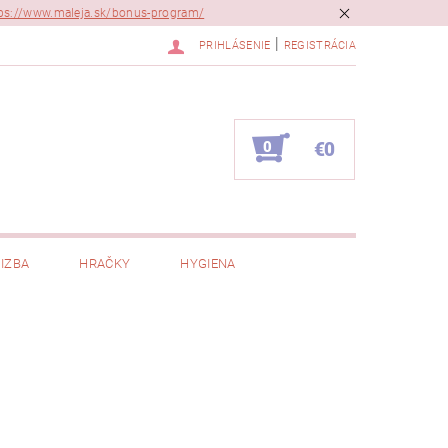
ps://www.maleja.sk/bonus-program/
|
PRIHLÁSENIE
REGISTRÁCIA
0
€0
IZBA
HRAČKY
HYGIENA