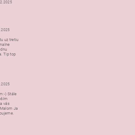
12.2025
2.2025
u uz tretiu
malne
ednu
. Tip top
2.2025
:-) Stále
epším
a vás
v Malom Ja
ebujeme.