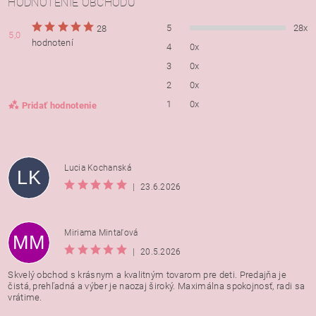
HODNOTENIE OBCHODU
5
28x
28
5,0
hodnotení
4
0x
3
0x
2
0x
1
0x
Pridať hodnotenie
Lucia Kochanská
LK
|
23.6.2026
Miriama Mintaľová
MM
|
20.5.2026
Skvelý obchod s krásnym a kvalitným tovarom pre deti. Predajňa je
čistá, prehľadná a výber je naozaj široký. Maximálna spokojnosť, radi sa
vrátime.