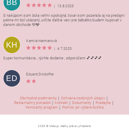
BB
|
13.8.2025
S nakúpom som bola veľmi spokojná, tovar som pozerala aj na predajni
pekne mi bol ukázaný, určite ďalšie veci pre bábätko budem kupovať v
danom obchode 🩵🩶
Kamila Harmanovà
KH
|
4.7.2025
Super komunikácia , rýchle dodanie , odporúčam 💕💕💕💕
Eduard Dindoffer
ED
|
|
Obchodné podmienky
Ochrana osobných údajov
|
|
|
|
Reklamačný poriadok
Kontakt
Dokumenty
Predajňa
|
Vernostný program
Pomoc pri výbere kočíka
2026 © Male ja, všetky práva vyhradené