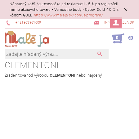
Náhradný kočík/autosedačka pri reklamácii • 5 % po registrácii
mimo akciového tovaru • Vernostné body • Cybex Gold -10 % s
kódom GOLD
https://www.maleja.sk/bonus-program/
+421903961009
INFO@MALEJA.SK
0
€0
CLEMENTONI
Žiaden tovar od výrobcu
CLEMENTONI
nebol nájdený....