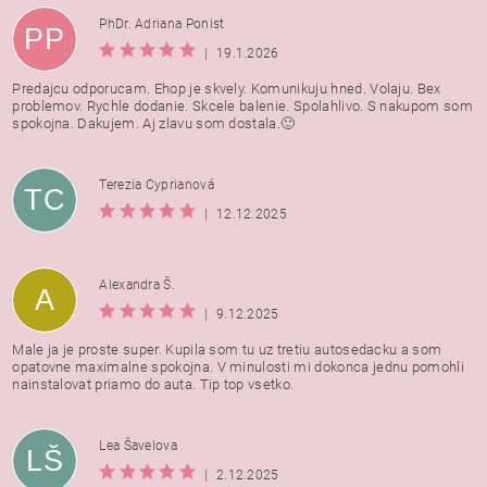
PhDr. Adriana Ponist
PP
|
19.1.2026
Predajcu odporucam. Ehop je skvely. Komunikuju hned. Volaju. Bex
problemov. Rychle dodanie. Skcele balenie. Spolahlivo. S nakupom som
spokojna. Dakujem. Aj zlavu som dostala.🙂
Terezia Cyprianová
TC
|
12.12.2025
Alexandra Š.
A
|
9.12.2025
Male ja je proste super. Kupila som tu uz tretiu autosedacku a som
opatovne maximalne spokojna. V minulosti mi dokonca jednu pomohli
nainstalovat priamo do auta. Tip top vsetko.
Lea Šavelova
LŠ
|
2.12.2025