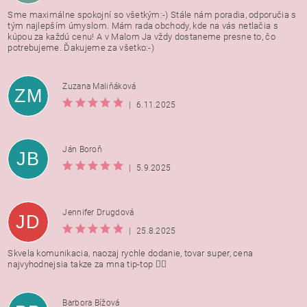
Sme maximálne spokojní so všetkým:-) Stále nám poradia, odporučia s
tým najlepším úmyslom. Mám rada obchody, kde na vás netlačia s
kúpou za každú cenu! A v Malom Ja vždy dostaneme presne to, čo
potrebujeme. Ďakujeme za všetko:-)
Zuzana Maliňáková
ZM
|
6.11.2025
Ján Boroň
JB
|
5.9.2025
Jennifer Drugdová
JD
|
25.8.2025
Skvela komunikacia, naozaj rychle dodanie, tovar super, cena
najvyhodnejsia takze za mna tip-top 👍🏻
Barbora Bížová