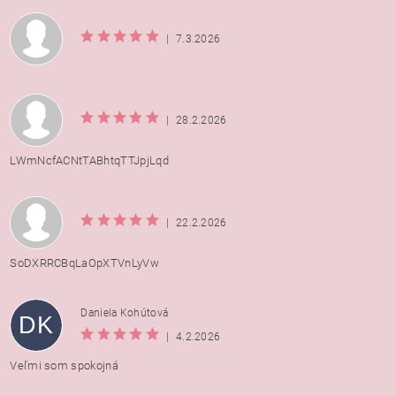
|
7.3.2026
|
28.2.2026
LWmNcfACNtTABhtqTTJpjLqd
|
22.2.2026
SoDXRRCBqLaOpXTVnLyVw
Daniela Kohútová
DK
|
4.2.2026
Veľmi som spokojná