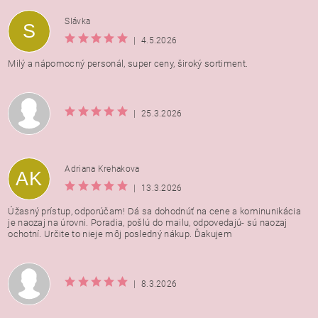
Vložením hodnotenie súhlasíte s
podmienkami ochrany
Slávka
S
osobných údajov
|
4.5.2026
Milý a nápomocný personál, super ceny, široký sortiment.
|
25.3.2026
Adriana Krehakova
AK
|
13.3.2026
Úžasný prístup, odporúčam! Dá sa dohodnúť na cene a kominunikácia
je naozaj na úrovni. Poradia, pošlú do mailu, odpovedajú- sú naozaj
ochotní. Určite to nieje môj posledný nákup. Ďakujem
|
8.3.2026