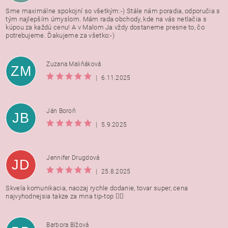
Sme maximálne spokojní so všetkým:-) Stále nám poradia, odporučia s
tým najlepším úmyslom. Mám rada obchody, kde na vás netlačia s
kúpou za každú cenu! A v Malom Ja vždy dostaneme presne to, čo
potrebujeme. Ďakujeme za všetko:-)
Zuzana Maliňáková
ZM
|
6.11.2025
Ján Boroň
JB
|
5.9.2025
Jennifer Drugdová
JD
|
25.8.2025
Skvela komunikacia, naozaj rychle dodanie, tovar super, cena
najvyhodnejsia takze za mna tip-top 👍🏻
Barbora Bížová