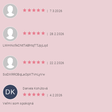
|
7.3.2026
|
28.2.2026
LWmNcfACNtTABhtqTTJpjLqd
|
22.2.2026
SoDXRRCBqLaOpXTVnLyVw
Daniela Kohútová
DK
|
4.2.2026
Veľmi som spokojná