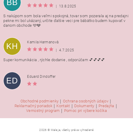
BB
|
13.8.2025
S nakúpom som bola veľmi spokojná, tovar som pozerala aj na predajni
pekne mi bol ukázaný, určite ďalšie veci pre bábätko budem kupovať v
danom obchode 🩵🩶
Kamila Harmanovà
KH
|
4.7.2025
Super komunikácia , rýchle dodanie , odporúčam 💕💕💕💕
Eduard Dindoffer
ED
|
|
Obchodné podmienky
Ochrana osobných údajov
|
|
|
|
Reklamačný poriadok
Kontakt
Dokumenty
Predajňa
|
Vernostný program
Pomoc pri výbere kočíka
2026 © Male ja, všetky práva vyhradené