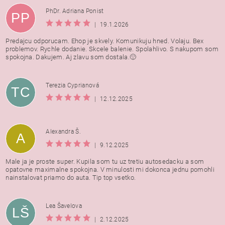
PhDr. Adriana Ponist
PP
|
19.1.2026
Predajcu odporucam. Ehop je skvely. Komunikuju hned. Volaju. Bex
problemov. Rychle dodanie. Skcele balenie. Spolahlivo. S nakupom som
spokojna. Dakujem. Aj zlavu som dostala.🙂
Terezia Cyprianová
TC
|
12.12.2025
Alexandra Š.
A
|
9.12.2025
Male ja je proste super. Kupila som tu uz tretiu autosedacku a som
opatovne maximalne spokojna. V minulosti mi dokonca jednu pomohli
nainstalovat priamo do auta. Tip top vsetko.
Lea Šavelova
LŠ
|
2.12.2025