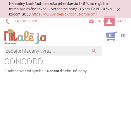
Náhradný kočík/autosedačka pri reklamácii • 5 % po registrácii
mimo akciového tovaru • Vernostné body • Cybex Gold -10 % s
kódom GOLD
https://www.maleja.sk/bonus-program/
+421903961009
INFO@MALEJA.SK
0
€0
CONCORD
Žiaden tovar od výrobcu
Concord
nebol nájdený....