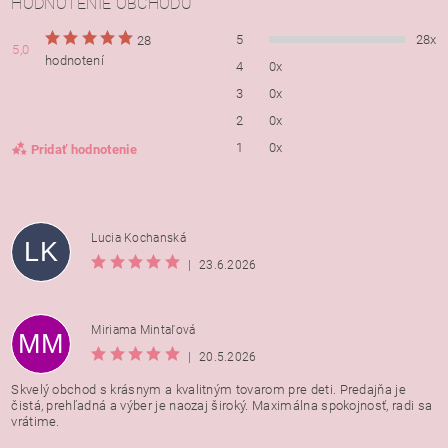
HODNOTENIE OBCHODU
5
28x
28
5,0
hodnotení
4
0x
3
0x
2
0x
1
0x
Pridať hodnotenie
Lucia Kochanská
LK
|
23.6.2026
Miriama Mintaľová
MM
|
20.5.2026
Skvelý obchod s krásnym a kvalitným tovarom pre deti. Predajňa je
čistá, prehľadná a výber je naozaj široký. Maximálna spokojnosť, radi sa
vrátime.