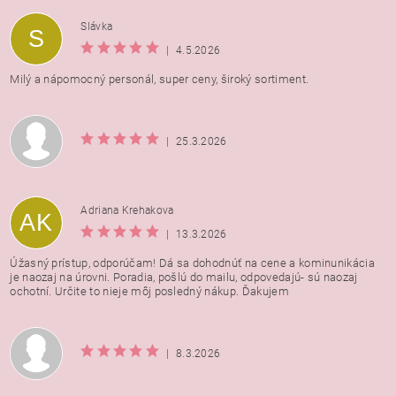
Vložením hodnotenie súhlasíte s
podmienkami ochrany
Slávka
S
osobných údajov
|
4.5.2026
Milý a nápomocný personál, super ceny, široký sortiment.
|
25.3.2026
Adriana Krehakova
AK
|
13.3.2026
Úžasný prístup, odporúčam! Dá sa dohodnúť na cene a kominunikácia
je naozaj na úrovni. Poradia, pošlú do mailu, odpovedajú- sú naozaj
ochotní. Určite to nieje môj posledný nákup. Ďakujem
|
8.3.2026