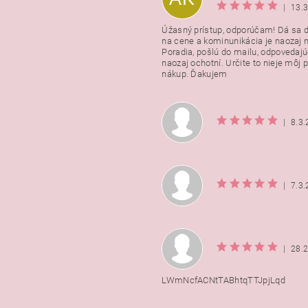
|
13.
Úžasný prístup, odporúčam! Dá sa 
na cene a kominunikácia je naozaj n
Poradia, pošlú do mailu, odpovedajú
naozaj ochotní. Určite to nieje môj 
nákup. Ďakujem
|
8.3
|
7.3
|
28.
LWmNcfACNtTABhtqTTJpjLqd