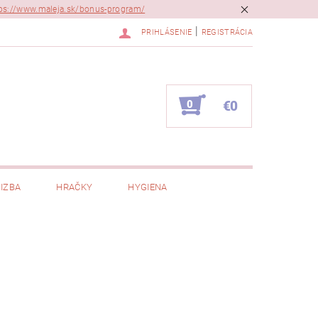
ps://www.maleja.sk/bonus-program/
|
PRIHLÁSENIE
REGISTRÁCIA
0
€0
IZBA
HRAČKY
HYGIENA