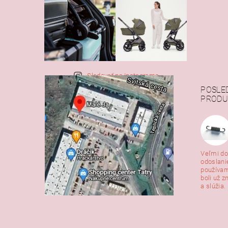
Sledovať na Instagrame
POSLE
PRODU
Veľmi do
odoslani
používam
boli už z
a slúžia. 