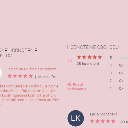
HODNOTENIE OBCHODU
DNÉ HODNOTENIE
KTOV
5
5,0
28 hodnotení
4
0x
Inglesina Pružina pre podvozok Comfort, 2ks
3
0x
|
Monika Dorušáková
2
0x
Pridať
brá komunikácia obchodu, a rýchle
1
0x
hodnotenie
e/doručenie. Odporúčam A keďže
 kočík inglesina komfort, a struny
ničené tak som si objednala pružiny
:)
Lucia Kochanská
LK
|
23.