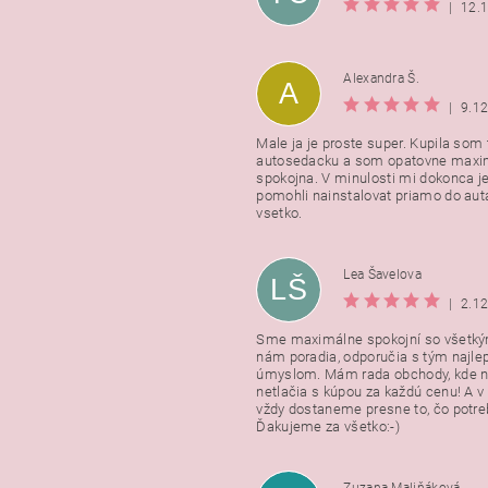
|
12.
Alexandra Š.
A
|
9.1
Male ja je proste super. Kupila som t
autosedacku a som opatovne maxi
spokojna. V minulosti mi dokonca j
pomohli nainstalovat priamo do auta
vsetko.
Lea Šavelova
LŠ
|
2.1
Sme maximálne spokojní so všetkým
nám poradia, odporučia s tým najl
úmyslom. Mám rada obchody, kde n
netlačia s kúpou za každú cenu! A 
vždy dostaneme presne to, čo potr
Ďakujeme za všetko:-)