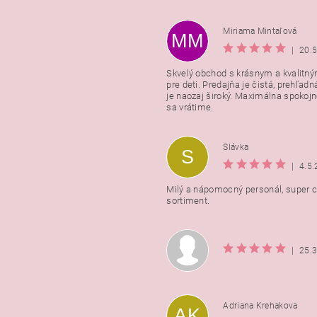
Miriama Mintaľová
MM
|
20.
Skvelý obchod s krásnym a kvalitn
pre deti. Predajňa je čistá, prehľadn
Vložením hodnotenie súhlasít
je naozaj široký. Maximálna spokojno
podmienkami ochrany osobnýc
sa vrátime.
údajov
Slávka
S
|
4.5
Milý a nápomocný personál, super ce
sortiment.
|
25.
Adriana Krehakova
AK