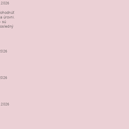
3.2026
dohodnúť
a úrovni.
- sú
posledný
.2026
.2026
2.2026