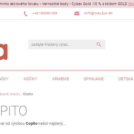
ii mimo akciového tovaru • Vernostné body • Cybex Gold -10 % s kódom GOLD
htt
+421903961009
INFO@MALEJA.SK
AČKY
KOČÍKY
KŔMENIE
SPINKANIE
DETSKÁ 
ávané značky
Copito
PITO
var od výrobcu
Copito
nebol nájdený....