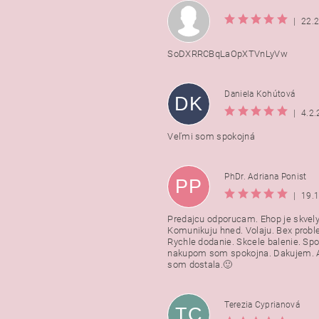
|
22.
SoDXRRCBqLaOpXTVnLyVw
Daniela Kohútová
DK
|
4.2
Veľmi som spokojná
PhDr. Adriana Ponist
PP
|
19.
Predajcu odporucam. Ehop je skvely
Komunikuju hned. Volaju. Bex probl
Rychle dodanie. Skcele balenie. Spo
nakupom som spokojna. Dakujem. A
som dostala.🙂
Terezia Cyprianová
TC