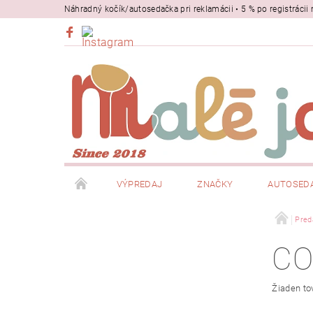
Náhradný kočík/autosedačka pri reklamácii • 5 % po registrác
VÝPREDAJ
ZNAČKY
AUTOSED
BEZPEČNOSŤ
NOSIČE
Pred
CO
Žiaden to