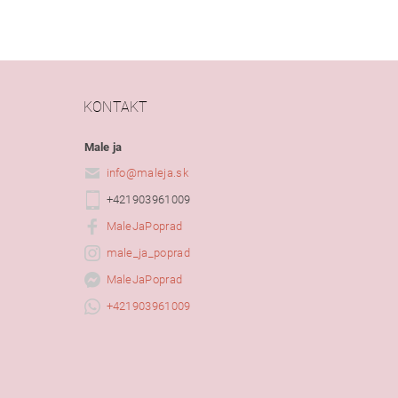
KONTAKT
Male ja
info
@
maleja.sk
+421903961009
MaleJaPoprad
male_ja_poprad
MaleJaPoprad
+421903961009