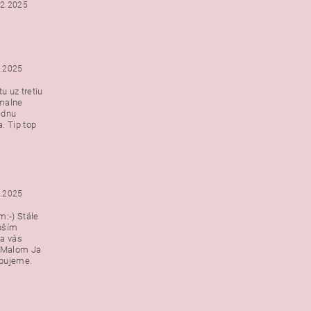
12.2025
2.2025
u uz tretiu
malne
ednu
. Tip top
2.2025
:-) Stále
epším
a vás
v Malom Ja
ebujeme.