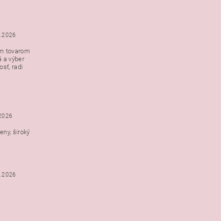
5.2026
ým tovarom
á a výber
e s
sť, radi
h
.2026
ny, široký
3.2026