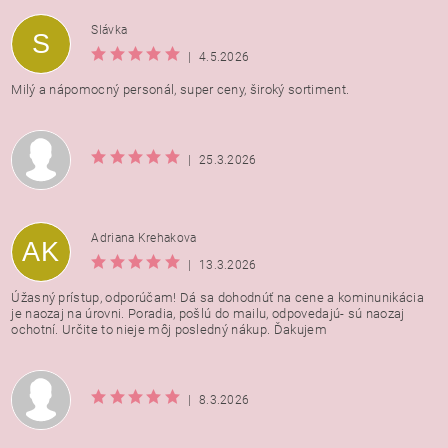
Vložením hodnotenie súhlasíte s
podmienkami ochrany
Slávka
S
osobných údajov
|
4.5.2026
Milý a nápomocný personál, super ceny, široký sortiment.
|
25.3.2026
Adriana Krehakova
AK
|
13.3.2026
Úžasný prístup, odporúčam! Dá sa dohodnúť na cene a kominunikácia
je naozaj na úrovni. Poradia, pošlú do mailu, odpovedajú- sú naozaj
ochotní. Určite to nieje môj posledný nákup. Ďakujem
|
8.3.2026