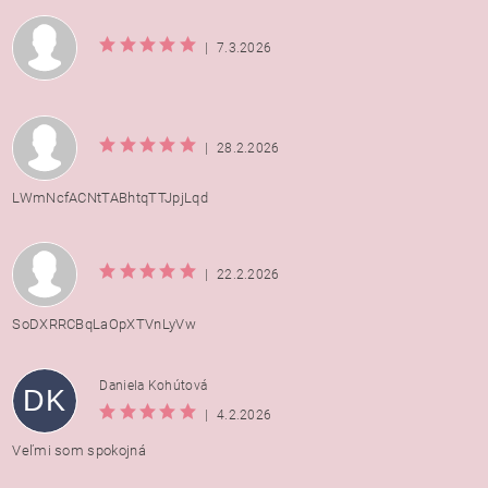
|
7.3.2026
|
28.2.2026
LWmNcfACNtTABhtqTTJpjLqd
|
22.2.2026
SoDXRRCBqLaOpXTVnLyVw
Daniela Kohútová
DK
|
4.2.2026
Veľmi som spokojná