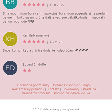
BB
|
13.8.2025
S nakúpom som bola veľmi spokojná, tovar som pozerala aj na predajni
pekne mi bol ukázaný, určite ďalšie veci pre bábätko budem kupovať v
danom obchode 🩵🩶
Kamila Harmanovà
KH
|
4.7.2025
Super komunikácia , rýchle dodanie , odporúčam 💕💕💕💕
Eduard Dindoffer
ED
|
|
Obchodné podmienky
Ochrana osobných údajov
|
|
|
|
Reklamačný poriadok
Kontakt
Dokumenty
Predajňa
|
Vernostný program
Pomoc pri výbere kočíka
2026 © Male ja, všetky práva vyhradené