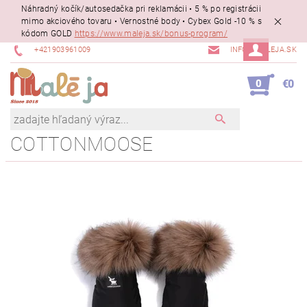
Náhradný kočík/autosedačka pri reklamácii • 5 % po registrácii
mimo akciového tovaru • Vernostné body • Cybex Gold -10 % s
kódom GOLD
https://www.maleja.sk/bonus-program/
+421903961009
INFO@MALEJA.SK
0
€0
COTTONMOOSE