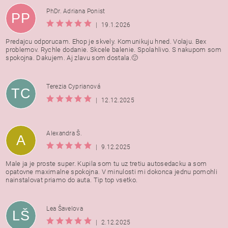
PhDr. Adriana Ponist
PP
|
19.1.2026
Predajcu odporucam. Ehop je skvely. Komunikuju hned. Volaju. Bex
problemov. Rychle dodanie. Skcele balenie. Spolahlivo. S nakupom som
spokojna. Dakujem. Aj zlavu som dostala.🙂
Terezia Cyprianová
TC
|
12.12.2025
Alexandra Š.
A
|
9.12.2025
Male ja je proste super. Kupila som tu uz tretiu autosedacku a som
opatovne maximalne spokojna. V minulosti mi dokonca jednu pomohli
nainstalovat priamo do auta. Tip top vsetko.
Lea Šavelova
LŠ
|
2.12.2025