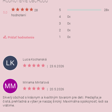
HODNOTENIE OBCHODU
5
28x
28
5,0
hodnotení
4
0x
3
0x
2
0x
1
0x
Pridať hodnotenie
Lucia Kochanská
LK
|
23.6.2026
Miriama Mintaľová
MM
|
20.5.2026
Skvelý obchod s krásnym a kvalitným tovarom pre deti. Predajňa je
čistá, prehľadná a výber je naozaj široký. Maximálna spokojnosť, radi sa
vrátime.