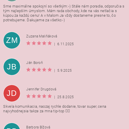
Sme maximálne spokojní so všetkým:-) Stále nám poradia, odporučia s
tým najlepším úmyslom. Mám rada obchody, kde na vás netlačia s
kúpou za každú cenu! A v Malom Ja vždy dostaneme presne to, čo
potrebujeme. Ďakujeme za všetko:-)
Zuzana Maliňáková
ZM
|
6.11.2025
Ján Boroň
JB
|
5.9.2025
Jennifer Drugdová
JD
|
25.8.2025
Skvela komunikacia, naozaj rychle dodanie, tovar super, cena
najvyhodnejsia takze za mna tip-top 👍🏻
Barbora Bížová