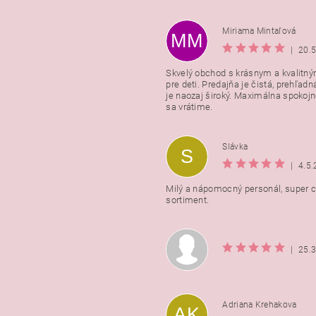
Miriama Mintaľová
MM
|
20.
Skvelý obchod s krásnym a kvalitn
pre deti. Predajňa je čistá, prehľadn
Vložením hodnotenie súhlasít
je naozaj široký. Maximálna spokojno
podmienkami ochrany osobnýc
sa vrátime.
údajov
Slávka
S
|
4.5
Milý a nápomocný personál, super ce
sortiment.
|
25.
Adriana Krehakova
AK