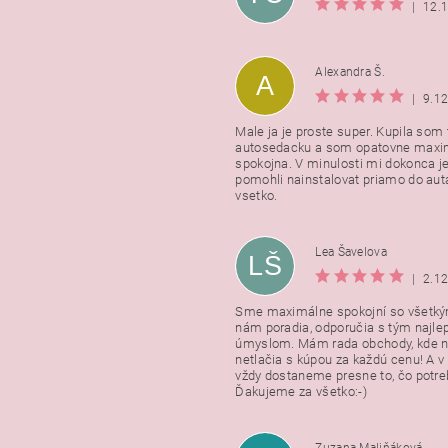
|
12.
Alexandra Š.
A
|
9.1
Male ja je proste super. Kupila som t
autosedacku a som opatovne maxi
spokojna. V minulosti mi dokonca j
pomohli nainstalovat priamo do auta
vsetko.
Lea Šavelova
LŠ
|
2.1
Sme maximálne spokojní so všetkým
nám poradia, odporučia s tým najl
úmyslom. Mám rada obchody, kde n
netlačia s kúpou za každú cenu! A 
vždy dostaneme presne to, čo potr
Ďakujeme za všetko:-)