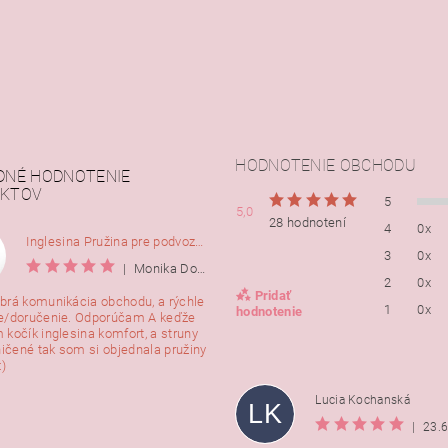
HODNOTENIE OBCHODU
DNÉ HODNOTENIE
KTOV
5
5,0
28 hodnotení
4
0x
Inglesina Pružina pre podvozok Comfort, 2ks
3
0x
|
Monika Dorušáková
2
0x
Pridať
brá komunikácia obchodu, a rýchle
1
0x
hodnotenie
e/doručenie. Odporúčam A keďže
 kočík inglesina komfort, a struny
ničené tak som si objednala pružiny
:)
Lucia Kochanská
LK
|
23.