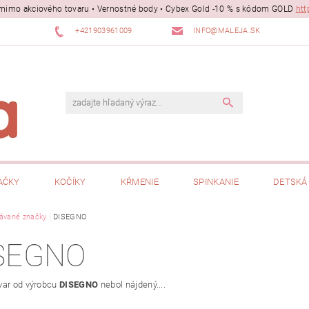
ii mimo akciového tovaru • Vernostné body • Cybex Gold -10 % s kódom GOLD
htt
+421903961009
INFO@MALEJA.SK
AČKY
KOČÍKY
KŔMENIE
SPINKANIE
DETSKÁ 
ávané značky
DISEGNO
SEGNO
var od výrobcu
DISEGNO
nebol nájdený....