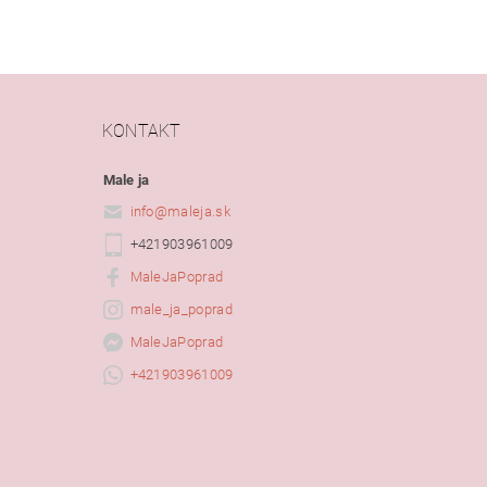
KONTAKT
Male ja
info
@
maleja.sk
+421903961009
MaleJaPoprad
male_ja_poprad
MaleJaPoprad
+421903961009