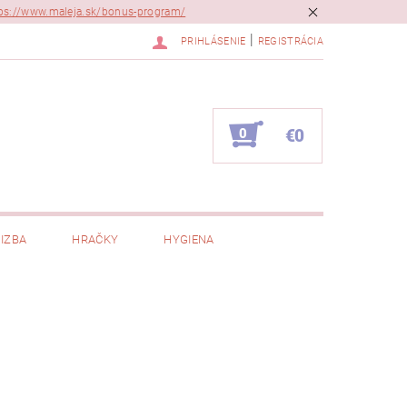
ps://www.maleja.sk/bonus-program/
|
PRIHLÁSENIE
REGISTRÁCIA
0
€0
IZBA
HRAČKY
HYGIENA