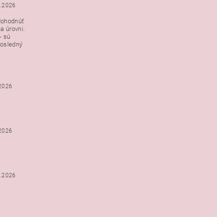
3.2026
dohodnúť
a úrovni.
- sú
posledný
.2026
.2026
2.2026