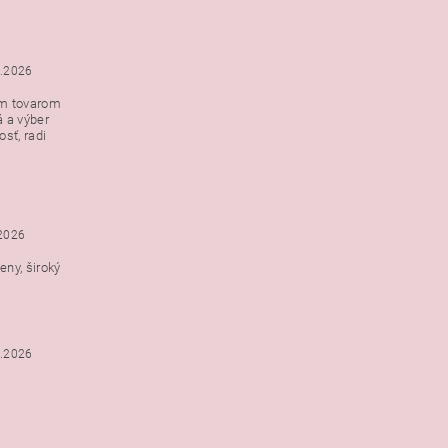
5.2026
ým tovarom
á a výber
e s
sť, radi
h
.2026
ny, široký
3.2026