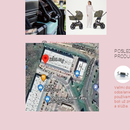
Sledovať na Instagrame
POSLE
PRODU
Veľmi do
odoslani
používam
boli už z
a slúžia. 