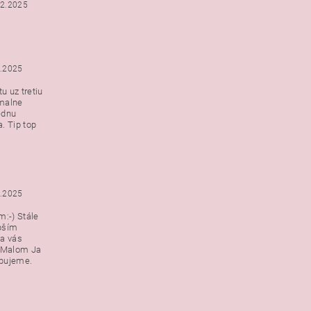
12.2025
2.2025
u uz tretiu
malne
ednu
. Tip top
2.2025
:-) Stále
epším
a vás
v Malom Ja
ebujeme.