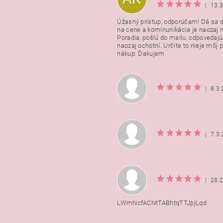
|
13.
Úžasný prístup, odporúčam! Dá sa 
na cene a kominunikácia je naozaj n
Poradia, pošlú do mailu, odpovedajú
naozaj ochotní. Určite to nieje môj 
nákup. Ďakujem
|
8.3
|
7.3
|
28.
LWmNcfACNtTABhtqTTJpjLqd