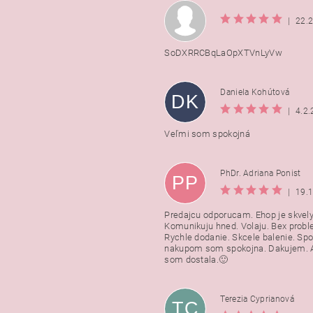
|
22.
SoDXRRCBqLaOpXTVnLyVw
Daniela Kohútová
DK
|
4.2
Veľmi som spokojná
PhDr. Adriana Ponist
PP
|
19.
Predajcu odporucam. Ehop je skvely
Komunikuju hned. Volaju. Bex probl
Rychle dodanie. Skcele balenie. Spo
nakupom som spokojna. Dakujem. A
som dostala.🙂
Terezia Cyprianová
TC