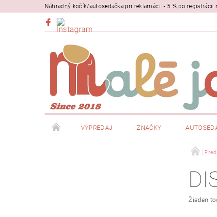
Náhradný kočík/autosedačka pri reklamácii • 5 % po registrác
VÝPREDAJ
ZNAČKY
AUTOSED
BEZPEČNOSŤ
NOSIČE
Pred
DI
Žiaden to