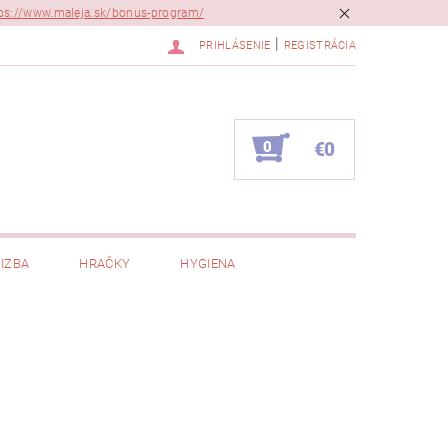
ps://www.maleja.sk/bonus-program/
|
PRIHLÁSENIE
REGISTRÁCIA
0
€0
IZBA
HRAČKY
HYGIENA