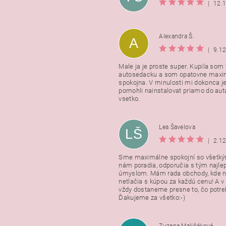
|
12.
Alexandra Š.
A
|
9.1
Male ja je proste super. Kupila som t
autosedacku a som opatovne maxi
spokojna. V minulosti mi dokonca j
pomohli nainstalovat priamo do auta
vsetko.
Lea Šavelova
LŠ
|
2.1
Sme maximálne spokojní so všetkým
nám poradia, odporučia s tým najl
úmyslom. Mám rada obchody, kde n
netlačia s kúpou za každú cenu! A 
vždy dostaneme presne to, čo potr
Ďakujeme za všetko:-)