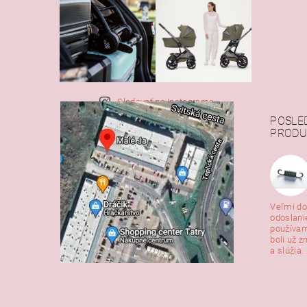
Sledovať na Instagrame
POSLE
PRODU
Veľmi do
odoslani
používam
boli už z
a slúžia. 