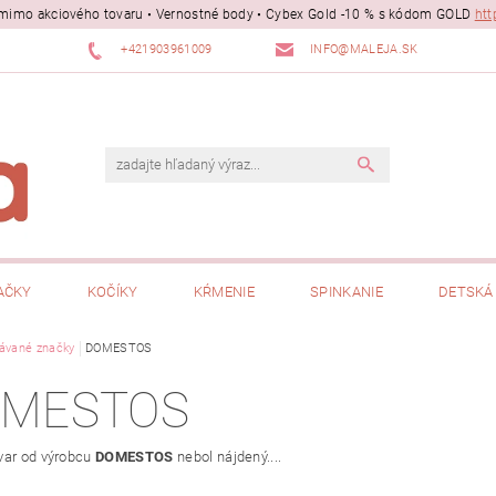
ii mimo akciového tovaru • Vernostné body • Cybex Gold -10 % s kódom GOLD
htt
+421903961009
INFO@MALEJA.SK
AČKY
KOČÍKY
KŔMENIE
SPINKANIE
DETSKÁ 
ávané značky
DOMESTOS
MESTOS
var od výrobcu
DOMESTOS
nebol nájdený....