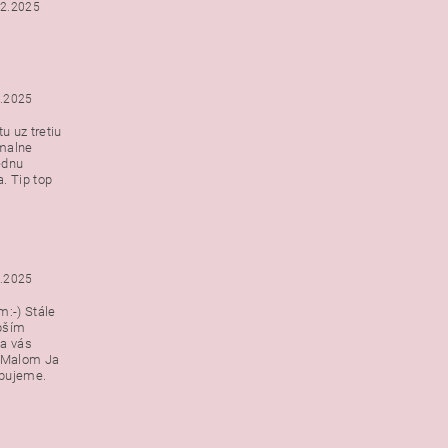
12.2025
2.2025
u uz tretiu
malne
ednu
. Tip top
2.2025
:-) Stále
epším
a vás
v Malom Ja
ebujeme.