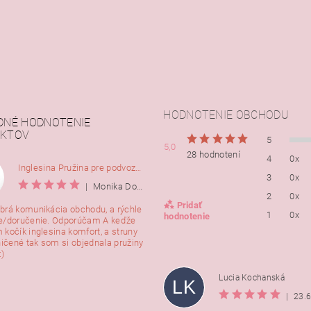
HODNOTENIE OBCHODU
DNÉ HODNOTENIE
KTOV
5
5,0
28 hodnotení
4
0x
Inglesina Pružina pre podvozok Comfort, 2ks
3
0x
|
Monika Dorušáková
2
0x
Pridať
brá komunikácia obchodu, a rýchle
1
0x
hodnotenie
e/doručenie. Odporúčam A keďže
 kočík inglesina komfort, a struny
ničené tak som si objednala pružiny
:)
Lucia Kochanská
LK
|
23.