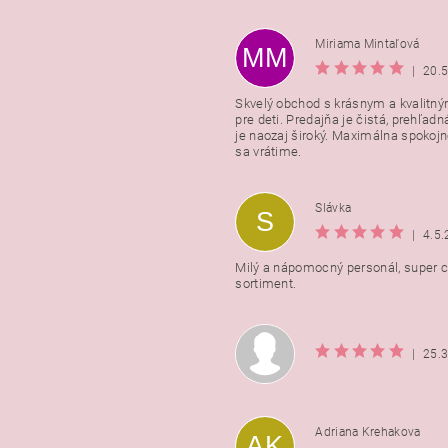
Miriama Mintaľová
MM
|
20.
Skvelý obchod s krásnym a kvalitn
pre deti. Predajňa je čistá, prehľadn
Vložením hodnotenie súhlasít
je naozaj široký. Maximálna spokojno
podmienkami ochrany osobnýc
sa vrátime.
údajov
Slávka
S
|
4.5
Milý a nápomocný personál, super ce
sortiment.
|
25.
Adriana Krehakova
AK