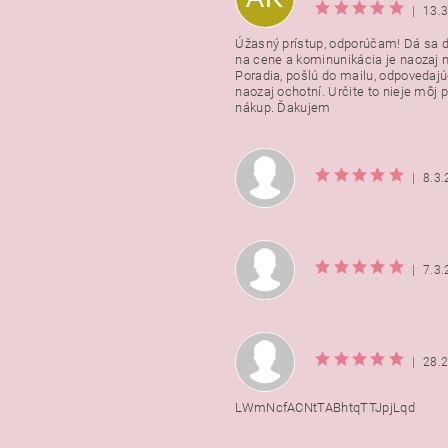
|
13.
Úžasný prístup, odporúčam! Dá sa 
na cene a kominunikácia je naozaj n
Poradia, pošlú do mailu, odpovedajú
naozaj ochotní. Určite to nieje môj 
nákup. Ďakujem
|
8.3
|
7.3
|
28.
LWmNcfACNtTABhtqTTJpjLqd