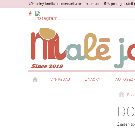
Náhradný kočík/autosedačka pri reklamácii • 5 % po registrác
VÝPREDAJ
ZNAČKY
AUTOSED
BEZPEČNOSŤ
NOSIČE
Pred
DO
Žiaden to