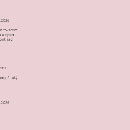
5.2026
ým tovarom
á a výber
e s
sť, radi
h
.2026
ny, široký
3.2026