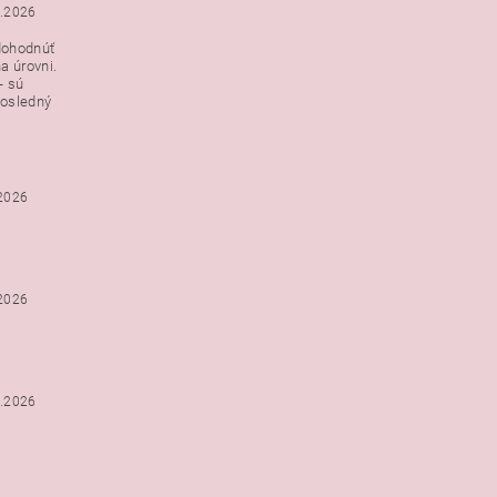
3.2026
dohodnúť
a úrovni.
- sú
posledný
.2026
.2026
2.2026