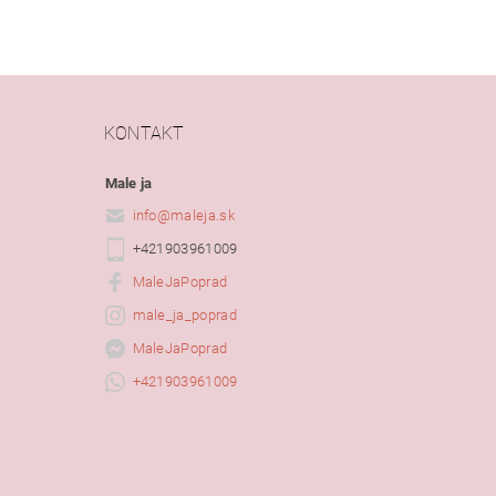
KONTAKT
Male ja
info
@
maleja.sk
+421903961009
MaleJaPoprad
male_ja_poprad
MaleJaPoprad
+421903961009