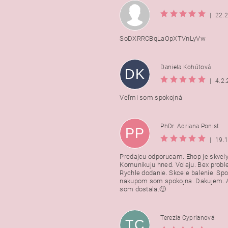
|
22.
SoDXRRCBqLaOpXTVnLyVw
Daniela Kohútová
DK
|
4.2
Veľmi som spokojná
PhDr. Adriana Ponist
PP
|
19.
Predajcu odporucam. Ehop je skvely
Komunikuju hned. Volaju. Bex probl
Rychle dodanie. Skcele balenie. Spo
nakupom som spokojna. Dakujem. A
som dostala.🙂
Terezia Cyprianová
TC