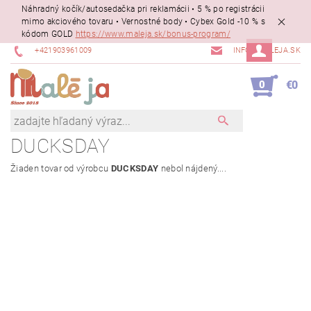
Náhradný kočík/autosedačka pri reklamácii • 5 % po registrácii
mimo akciového tovaru • Vernostné body • Cybex Gold -10 % s
kódom GOLD
https://www.maleja.sk/bonus-program/
+421903961009
INFO@MALEJA.SK
0
€0
DUCKSDAY
Žiaden tovar od výrobcu
DUCKSDAY
nebol nájdený....