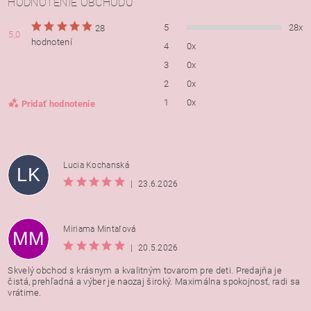
HODNOTENIE OBCHODU
5
28x
28
5,0
hodnotení
4
0x
3
0x
2
0x
1
0x
Pridať hodnotenie
Lucia Kochanská
LK
|
23.6.2026
Miriama Mintaľová
MM
|
20.5.2026
Skvelý obchod s krásnym a kvalitným tovarom pre deti. Predajňa je
čistá, prehľadná a výber je naozaj široký. Maximálna spokojnosť, radi sa
vrátime.