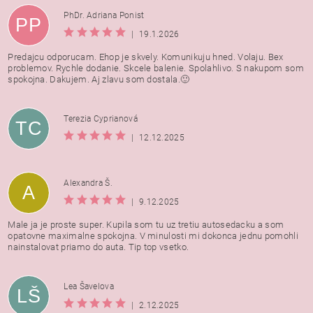
PhDr. Adriana Ponist
PP
|
19.1.2026
Predajcu odporucam. Ehop je skvely. Komunikuju hned. Volaju. Bex
problemov. Rychle dodanie. Skcele balenie. Spolahlivo. S nakupom som
spokojna. Dakujem. Aj zlavu som dostala.🙂
Terezia Cyprianová
TC
|
12.12.2025
Alexandra Š.
A
|
9.12.2025
Male ja je proste super. Kupila som tu uz tretiu autosedacku a som
opatovne maximalne spokojna. V minulosti mi dokonca jednu pomohli
nainstalovat priamo do auta. Tip top vsetko.
Lea Šavelova
LŠ
|
2.12.2025