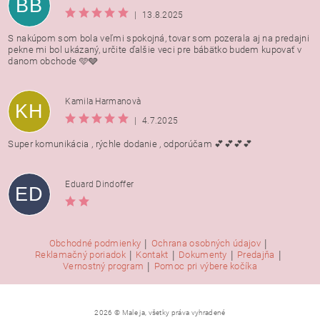
BB
|
13.8.2025
S nakúpom som bola veľmi spokojná, tovar som pozerala aj na predajni
pekne mi bol ukázaný, určite ďalšie veci pre bábätko budem kupovať v
danom obchode 🩵🩶
Kamila Harmanovà
KH
|
4.7.2025
Super komunikácia , rýchle dodanie , odporúčam 💕💕💕💕
Eduard Dindoffer
ED
|
|
Obchodné podmienky
Ochrana osobných údajov
|
|
|
|
Reklamačný poriadok
Kontakt
Dokumenty
Predajňa
|
Vernostný program
Pomoc pri výbere kočíka
2026 © Male ja, všetky práva vyhradené