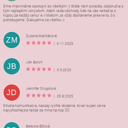
Sme maximálne spokojní so všetkým:-) Stále nám poradia, odporučia s
tým najlepším úmyslom. Mám rada obchody, kde na vás netlačia s
kúpou za každú cenu! A v Malom Ja vždy dostaneme presne to, čo
potrebujeme. Ďakujeme za všetko:-)
Zuzana Maliňáková
ZM
|
6.11.2025
Ján Boroň
JB
|
5.9.2025
Jennifer Drugdová
JD
|
25.8.2025
Skvela komunikacia, naozaj rychle dodanie, tovar super, cena
najvyhodnejsia takze za mna tip-top 👍🏻
Barbora Bížová