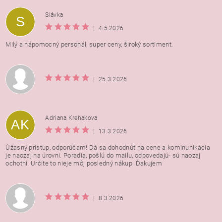
Vložením hodnotenie súhlasíte s
podmienkami ochrany
Slávka
S
osobných údajov
|
4.5.2026
Milý a nápomocný personál, super ceny, široký sortiment.
|
25.3.2026
Adriana Krehakova
AK
|
13.3.2026
Úžasný prístup, odporúčam! Dá sa dohodnúť na cene a kominunikácia
je naozaj na úrovni. Poradia, pošlú do mailu, odpovedajú- sú naozaj
ochotní. Určite to nieje môj posledný nákup. Ďakujem
|
8.3.2026