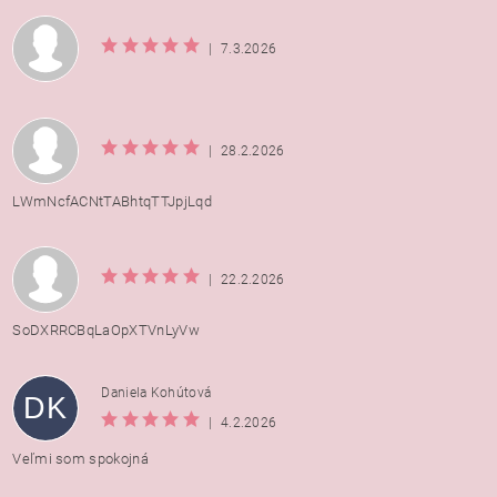
|
7.3.2026
|
28.2.2026
LWmNcfACNtTABhtqTTJpjLqd
|
22.2.2026
SoDXRRCBqLaOpXTVnLyVw
Daniela Kohútová
DK
|
4.2.2026
Veľmi som spokojná