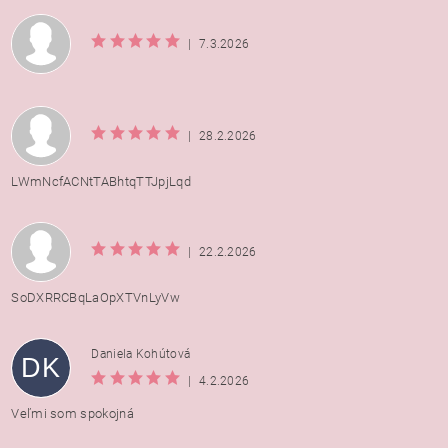
|
7.3.2026
|
28.2.2026
LWmNcfACNtTABhtqTTJpjLqd
|
22.2.2026
SoDXRRCBqLaOpXTVnLyVw
Daniela Kohútová
DK
|
4.2.2026
Veľmi som spokojná