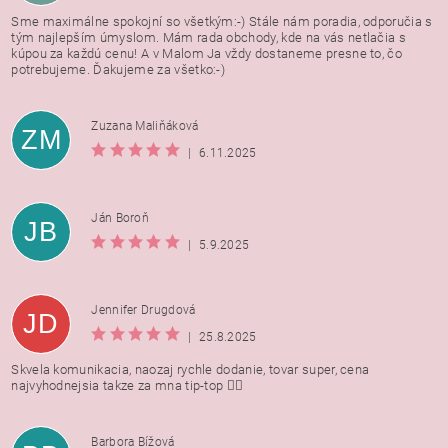
Sme maximálne spokojní so všetkým:-) Stále nám poradia, odporučia s
tým najlepším úmyslom. Mám rada obchody, kde na vás netlačia s
kúpou za každú cenu! A v Malom Ja vždy dostaneme presne to, čo
potrebujeme. Ďakujeme za všetko:-)
Zuzana Maliňáková
ZM
|
6.11.2025
Ján Boroň
JB
|
5.9.2025
Jennifer Drugdová
JD
|
25.8.2025
Skvela komunikacia, naozaj rychle dodanie, tovar super, cena
najvyhodnejsia takze za mna tip-top 👍🏻
Barbora Bížová