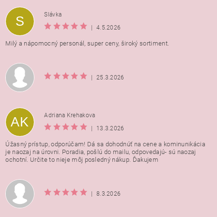
Vložením hodnotenie súhlasíte s
podmienkami ochrany
Slávka
S
osobných údajov
|
4.5.2026
Milý a nápomocný personál, super ceny, široký sortiment.
|
25.3.2026
Adriana Krehakova
AK
|
13.3.2026
Úžasný prístup, odporúčam! Dá sa dohodnúť na cene a kominunikácia
je naozaj na úrovni. Poradia, pošlú do mailu, odpovedajú- sú naozaj
ochotní. Určite to nieje môj posledný nákup. Ďakujem
|
8.3.2026