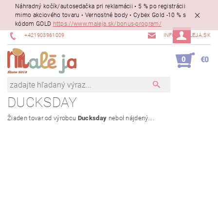
Náhradný kočík/autosedačka pri reklamácii • 5 % po registrácii
mimo akciového tovaru • Vernostné body • Cybex Gold -10 % s
kódom GOLD
https://www.maleja.sk/bonus-program/
+421903961009
INFO@MALEJA.SK
0
€0
DUCKSDAY
Žiaden tovar od výrobcu
Ducksday
nebol nájdený....