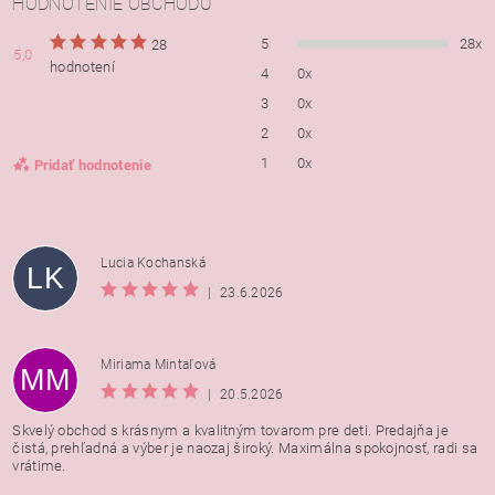
HODNOTENIE OBCHODU
5
28x
28
5,0
hodnotení
4
0x
3
0x
2
0x
1
0x
Pridať hodnotenie
Lucia Kochanská
LK
|
23.6.2026
Miriama Mintaľová
MM
|
20.5.2026
Skvelý obchod s krásnym a kvalitným tovarom pre deti. Predajňa je
čistá, prehľadná a výber je naozaj široký. Maximálna spokojnosť, radi sa
vrátime.