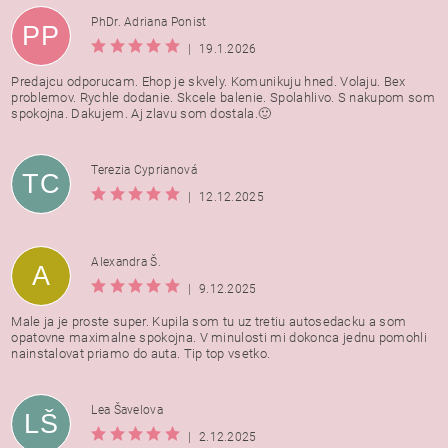
PhDr. Adriana Ponist
PP
|
19.1.2026
Predajcu odporucam. Ehop je skvely. Komunikuju hned. Volaju. Bex
problemov. Rychle dodanie. Skcele balenie. Spolahlivo. S nakupom som
spokojna. Dakujem. Aj zlavu som dostala.🙂
Terezia Cyprianová
TC
|
12.12.2025
Alexandra Š.
A
|
9.12.2025
Male ja je proste super. Kupila som tu uz tretiu autosedacku a som
opatovne maximalne spokojna. V minulosti mi dokonca jednu pomohli
nainstalovat priamo do auta. Tip top vsetko.
Lea Šavelova
LŠ
|
2.12.2025