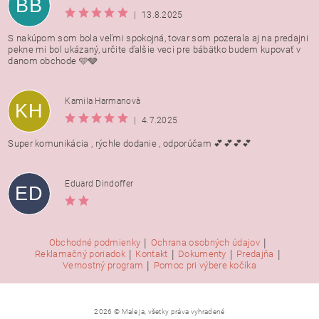
BB
|
13.8.2025
S nakúpom som bola veľmi spokojná, tovar som pozerala aj na predajni
pekne mi bol ukázaný, určite ďalšie veci pre bábätko budem kupovať v
danom obchode 🩵🩶
Kamila Harmanovà
KH
|
4.7.2025
Super komunikácia , rýchle dodanie , odporúčam 💕💕💕💕
Eduard Dindoffer
ED
|
|
Obchodné podmienky
Ochrana osobných údajov
|
|
|
|
Reklamačný poriadok
Kontakt
Dokumenty
Predajňa
|
Vernostný program
Pomoc pri výbere kočíka
2026 © Male ja, všetky práva vyhradené