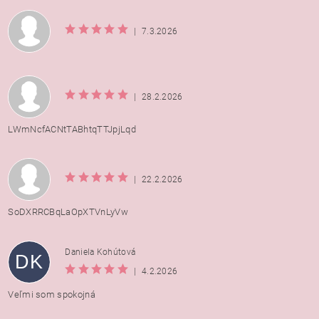
|
7.3.2026
|
28.2.2026
LWmNcfACNtTABhtqTTJpjLqd
|
22.2.2026
SoDXRRCBqLaOpXTVnLyVw
Daniela Kohútová
DK
|
4.2.2026
Veľmi som spokojná