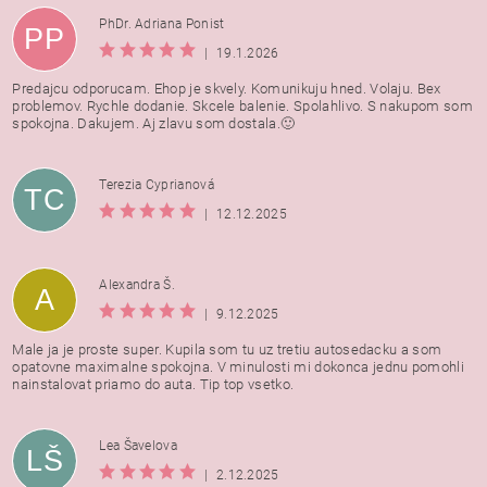
PhDr. Adriana Ponist
PP
|
19.1.2026
Predajcu odporucam. Ehop je skvely. Komunikuju hned. Volaju. Bex
problemov. Rychle dodanie. Skcele balenie. Spolahlivo. S nakupom som
spokojna. Dakujem. Aj zlavu som dostala.🙂
Terezia Cyprianová
TC
|
12.12.2025
Alexandra Š.
A
|
9.12.2025
Male ja je proste super. Kupila som tu uz tretiu autosedacku a som
opatovne maximalne spokojna. V minulosti mi dokonca jednu pomohli
nainstalovat priamo do auta. Tip top vsetko.
Lea Šavelova
LŠ
|
2.12.2025