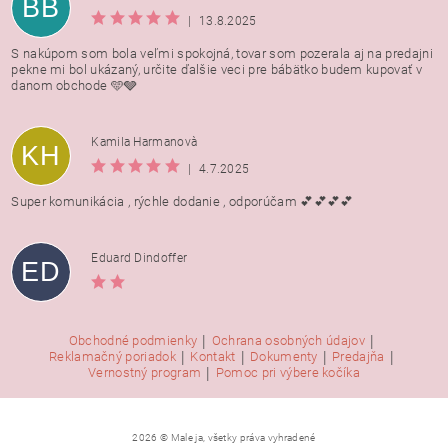
BB
|
13.8.2025
S nakúpom som bola veľmi spokojná, tovar som pozerala aj na predajni
pekne mi bol ukázaný, určite ďalšie veci pre bábätko budem kupovať v
danom obchode 🩵🩶
Kamila Harmanovà
KH
|
4.7.2025
Super komunikácia , rýchle dodanie , odporúčam 💕💕💕💕
Eduard Dindoffer
ED
|
|
Obchodné podmienky
Ochrana osobných údajov
|
|
|
|
Reklamačný poriadok
Kontakt
Dokumenty
Predajňa
|
Vernostný program
Pomoc pri výbere kočíka
2026 © Male ja, všetky práva vyhradené