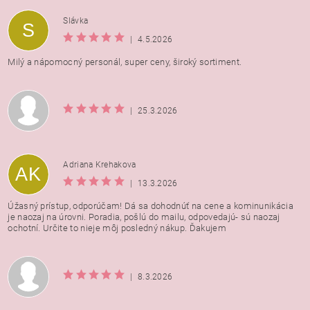
Vložením hodnotenie súhlasíte s
podmienkami ochrany
Slávka
S
osobných údajov
|
4.5.2026
Milý a nápomocný personál, super ceny, široký sortiment.
|
25.3.2026
Adriana Krehakova
AK
|
13.3.2026
Úžasný prístup, odporúčam! Dá sa dohodnúť na cene a kominunikácia
je naozaj na úrovni. Poradia, pošlú do mailu, odpovedajú- sú naozaj
ochotní. Určite to nieje môj posledný nákup. Ďakujem
|
8.3.2026