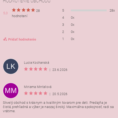
HODNOTENIE OBCHODU
5
28x
28
5,0
hodnotení
4
0x
3
0x
2
0x
1
0x
Pridať hodnotenie
Lucia Kochanská
LK
|
23.6.2026
Miriama Mintaľová
MM
|
20.5.2026
Skvelý obchod s krásnym a kvalitným tovarom pre deti. Predajňa je
čistá, prehľadná a výber je naozaj široký. Maximálna spokojnosť, radi sa
vrátime.