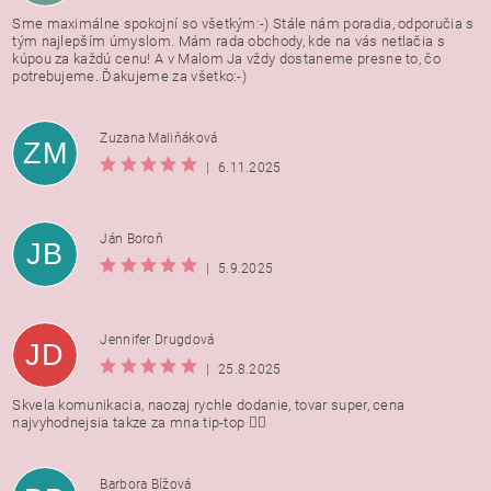
Sme maximálne spokojní so všetkým:-) Stále nám poradia, odporučia s
tým najlepším úmyslom. Mám rada obchody, kde na vás netlačia s
kúpou za každú cenu! A v Malom Ja vždy dostaneme presne to, čo
potrebujeme. Ďakujeme za všetko:-)
Zuzana Maliňáková
ZM
|
6.11.2025
Ján Boroň
JB
|
5.9.2025
Jennifer Drugdová
JD
|
25.8.2025
Skvela komunikacia, naozaj rychle dodanie, tovar super, cena
najvyhodnejsia takze za mna tip-top 👍🏻
Barbora Bížová