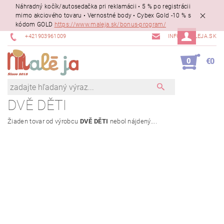
Náhradný kočík/autosedačka pri reklamácii • 5 % po registrácii
mimo akciového tovaru • Vernostné body • Cybex Gold -10 % s
kódom GOLD
https://www.maleja.sk/bonus-program/
+421903961009
INFO@MALEJA.SK
0
€0
DVĚ DĚTI
Žiaden tovar od výrobcu
DVĚ DĚTI
nebol nájdený....