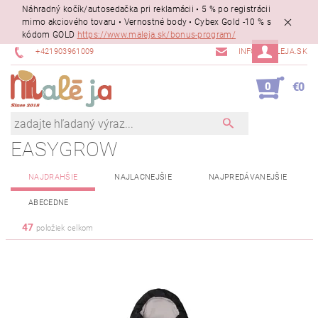
Náhradný kočík/autosedačka pri reklamácii • 5 % po registrácii
mimo akciového tovaru • Vernostné body • Cybex Gold -10 % s
kódom GOLD
https://www.maleja.sk/bonus-program/
+421903961009
INFO@MALEJA.SK
0
€0
EASYGROW
NAJDRAHŠIE
NAJLACNEJŠIE
NAJPREDÁVANEJŠIE
ABECEDNE
47
položiek celkom