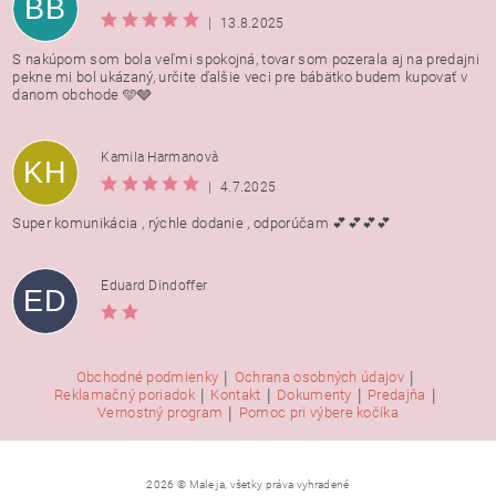
BB
|
13.8.2025
S nakúpom som bola veľmi spokojná, tovar som pozerala aj na predajni
pekne mi bol ukázaný, určite ďalšie veci pre bábätko budem kupovať v
danom obchode 🩵🩶
Kamila Harmanovà
KH
|
4.7.2025
Super komunikácia , rýchle dodanie , odporúčam 💕💕💕💕
Eduard Dindoffer
ED
|
|
Obchodné podmienky
Ochrana osobných údajov
|
|
|
|
Reklamačný poriadok
Kontakt
Dokumenty
Predajňa
|
Vernostný program
Pomoc pri výbere kočíka
2026 © Male ja, všetky práva vyhradené