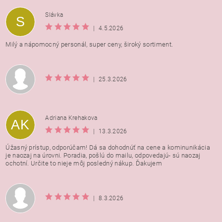
Vložením hodnotenie súhlasíte s
podmienkami ochrany
Slávka
S
osobných údajov
|
4.5.2026
Milý a nápomocný personál, super ceny, široký sortiment.
|
25.3.2026
Adriana Krehakova
AK
|
13.3.2026
Úžasný prístup, odporúčam! Dá sa dohodnúť na cene a kominunikácia
je naozaj na úrovni. Poradia, pošlú do mailu, odpovedajú- sú naozaj
ochotní. Určite to nieje môj posledný nákup. Ďakujem
|
8.3.2026