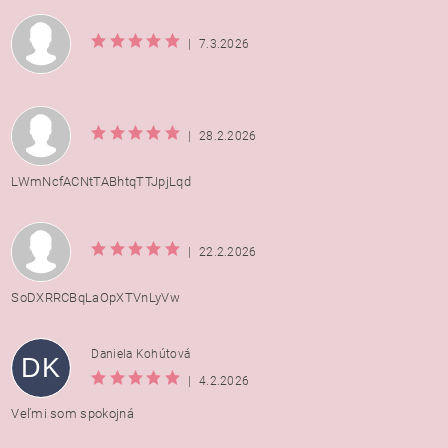
|
7.3.2026
|
28.2.2026
LWmNcfACNtTABhtqTTJpjLqd
|
22.2.2026
SoDXRRCBqLaOpXTVnLyVw
Daniela Kohútová
DK
|
4.2.2026
Veľmi som spokojná