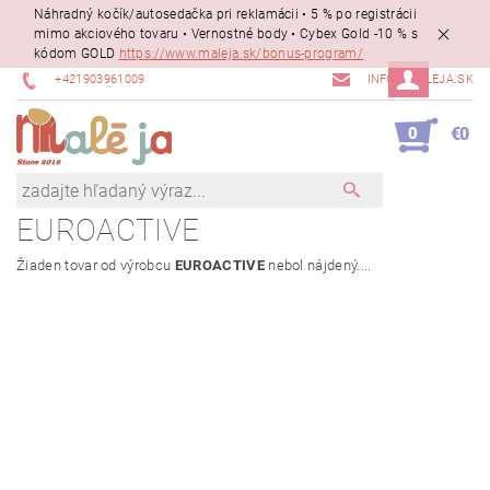
Náhradný kočík/autosedačka pri reklamácii • 5 % po registrácii
mimo akciového tovaru • Vernostné body • Cybex Gold -10 % s
kódom GOLD
https://www.maleja.sk/bonus-program/
+421903961009
INFO@MALEJA.SK
0
€0
EUROACTIVE
Žiaden tovar od výrobcu
EUROACTIVE
nebol nájdený....