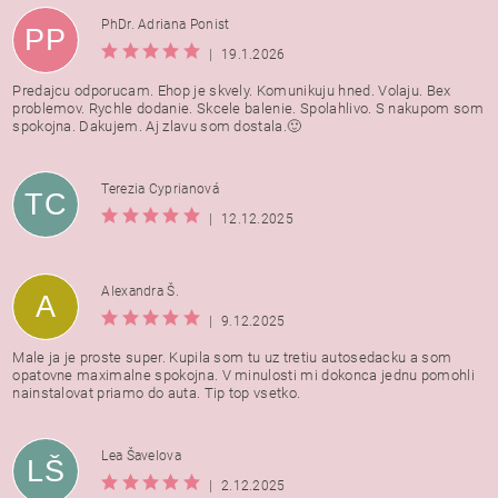
PhDr. Adriana Ponist
PP
|
19.1.2026
Predajcu odporucam. Ehop je skvely. Komunikuju hned. Volaju. Bex
problemov. Rychle dodanie. Skcele balenie. Spolahlivo. S nakupom som
spokojna. Dakujem. Aj zlavu som dostala.🙂
Terezia Cyprianová
TC
|
12.12.2025
Alexandra Š.
A
|
9.12.2025
Male ja je proste super. Kupila som tu uz tretiu autosedacku a som
opatovne maximalne spokojna. V minulosti mi dokonca jednu pomohli
nainstalovat priamo do auta. Tip top vsetko.
Lea Šavelova
LŠ
|
2.12.2025