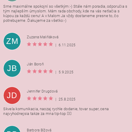
Sme maximálne spokojní so všetkým:-) Stále nám poradia, odporučia s
tým najlepším úmyslom. Mám rada obchody, kde na vás netlačia s
kúpou za každú cenu! A v Malom Ja vždy dostaneme presne to, čo
potrebujeme. Ďakujeme za všetko:-)
Zuzana Maliňáková
ZM
|
6.11.2025
Ján Boroň
JB
|
5.9.2025
Jennifer Drugdová
JD
|
25.8.2025
Skvela komunikacia, naozaj rychle dodanie, tovar super, cena
najvyhodnejsia takze za mna tip-top 👍🏻
Barbora Bížová