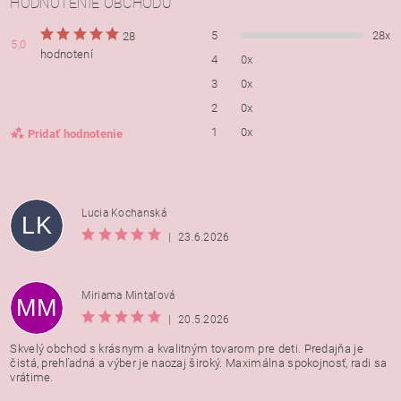
HODNOTENIE OBCHODU
5
28x
28
5,0
hodnotení
4
0x
3
0x
2
0x
1
0x
Pridať hodnotenie
Lucia Kochanská
LK
|
23.6.2026
Miriama Mintaľová
MM
|
20.5.2026
Skvelý obchod s krásnym a kvalitným tovarom pre deti. Predajňa je
čistá, prehľadná a výber je naozaj široký. Maximálna spokojnosť, radi sa
vrátime.