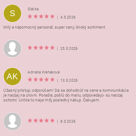
Vložením hodnotenie súhlasíte s
podmienkami ochrany
Slávka
S
osobných údajov
|
4.5.2026
Milý a nápomocný personál, super ceny, široký sortiment.
|
25.3.2026
Adriana Krehakova
AK
|
13.3.2026
Úžasný prístup, odporúčam! Dá sa dohodnúť na cene a kominunikácia
je naozaj na úrovni. Poradia, pošlú do mailu, odpovedajú- sú naozaj
ochotní. Určite to nieje môj posledný nákup. Ďakujem
|
8.3.2026