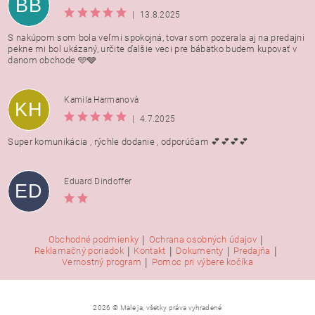
BB
|
13.8.2025
S nakúpom som bola veľmi spokojná, tovar som pozerala aj na predajni
pekne mi bol ukázaný, určite ďalšie veci pre bábätko budem kupovať v
danom obchode 🩵🩶
Kamila Harmanovà
KH
|
4.7.2025
Super komunikácia , rýchle dodanie , odporúčam 💕💕💕💕
Eduard Dindoffer
ED
|
|
Obchodné podmienky
Ochrana osobných údajov
|
|
|
|
Reklamačný poriadok
Kontakt
Dokumenty
Predajňa
|
Vernostný program
Pomoc pri výbere kočíka
2026 © Male ja, všetky práva vyhradené