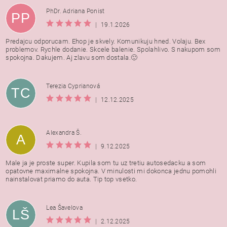
PhDr. Adriana Ponist
PP
|
19.1.2026
Predajcu odporucam. Ehop je skvely. Komunikuju hned. Volaju. Bex
problemov. Rychle dodanie. Skcele balenie. Spolahlivo. S nakupom som
spokojna. Dakujem. Aj zlavu som dostala.🙂
Terezia Cyprianová
TC
|
12.12.2025
Alexandra Š.
A
|
9.12.2025
Male ja je proste super. Kupila som tu uz tretiu autosedacku a som
opatovne maximalne spokojna. V minulosti mi dokonca jednu pomohli
nainstalovat priamo do auta. Tip top vsetko.
Lea Šavelova
LŠ
|
2.12.2025