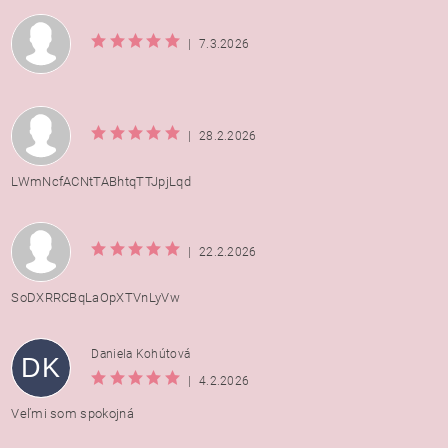
|
7.3.2026
|
28.2.2026
LWmNcfACNtTABhtqTTJpjLqd
|
22.2.2026
SoDXRRCBqLaOpXTVnLyVw
Daniela Kohútová
DK
|
4.2.2026
Veľmi som spokojná