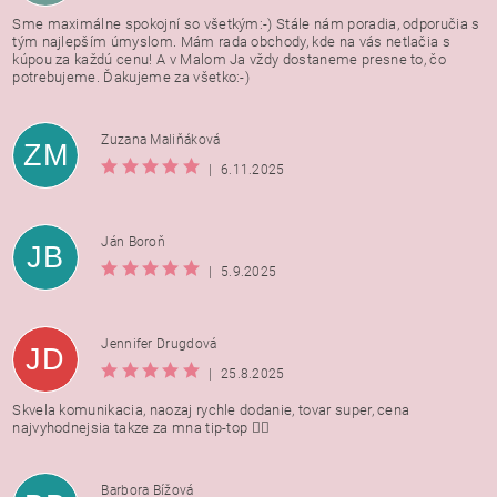
Sme maximálne spokojní so všetkým:-) Stále nám poradia, odporučia s
tým najlepším úmyslom. Mám rada obchody, kde na vás netlačia s
kúpou za každú cenu! A v Malom Ja vždy dostaneme presne to, čo
potrebujeme. Ďakujeme za všetko:-)
Zuzana Maliňáková
ZM
|
6.11.2025
Ján Boroň
JB
|
5.9.2025
Jennifer Drugdová
JD
|
25.8.2025
Skvela komunikacia, naozaj rychle dodanie, tovar super, cena
najvyhodnejsia takze za mna tip-top 👍🏻
Barbora Bížová