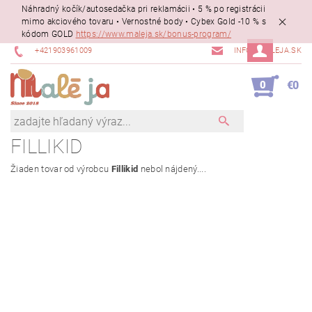
Náhradný kočík/autosedačka pri reklamácii • 5 % po registrácii
mimo akciového tovaru • Vernostné body • Cybex Gold -10 % s
kódom GOLD
https://www.maleja.sk/bonus-program/
+421903961009
INFO@MALEJA.SK
0
€0
FILLIKID
Žiaden tovar od výrobcu
Fillikid
nebol nájdený....