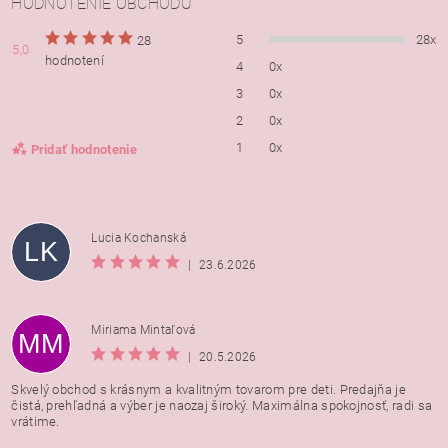
HODNOTENIE OBCHODU
5
28x
28
5,0
hodnotení
4
0x
3
0x
2
0x
1
0x
Pridať hodnotenie
Lucia Kochanská
LK
|
23.6.2026
Miriama Mintaľová
MM
|
20.5.2026
Skvelý obchod s krásnym a kvalitným tovarom pre deti. Predajňa je
čistá, prehľadná a výber je naozaj široký. Maximálna spokojnosť, radi sa
vrátime.