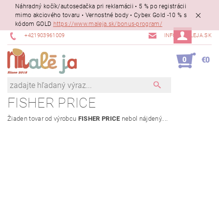
Náhradný kočík/autosedačka pri reklamácii • 5 % po registrácii
mimo akciového tovaru • Vernostné body • Cybex Gold -10 % s
kódom GOLD
https://www.maleja.sk/bonus-program/
+421903961009
INFO@MALEJA.SK
0
€0
FISHER PRICE
Žiaden tovar od výrobcu
FISHER PRICE
nebol nájdený....