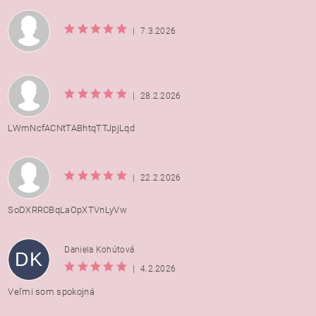
|
7.3.2026
|
28.2.2026
LWmNcfACNtTABhtqTTJpjLqd
|
22.2.2026
SoDXRRCBqLaOpXTVnLyVw
Daniela Kohútová
DK
|
4.2.2026
Veľmi som spokojná