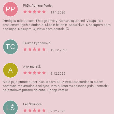
PhDr. Adriana Ponist
PP
|
19.1.2026
Predajcu odporucam. Ehop je skvely. Komunikuju hned. Volaju. Bex
problemov. Rychle dodanie. Skcele balenie. Spolahlivo. S nakupom som
spokojna. Dakujem. Aj zlavu som dostala.🙂
Terezia Cyprianová
TC
|
12.12.2025
Alexandra Š.
A
|
9.12.2025
Male ja je proste super. Kupila som tu uz tretiu autosedacku a som
opatovne maximalne spokojna. V minulosti mi dokonca jednu pomohli
nainstalovat priamo do auta. Tip top vsetko.
Lea Šavelova
LŠ
|
2.12.2025