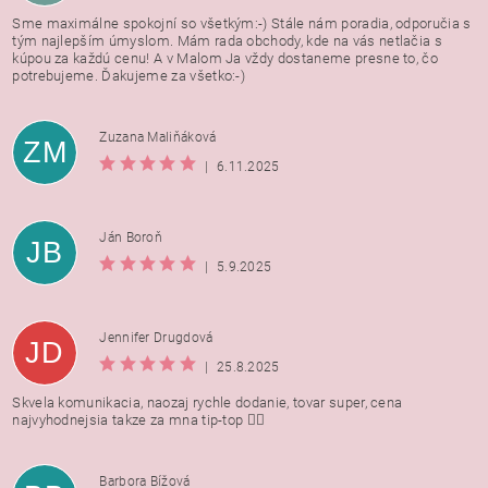
Sme maximálne spokojní so všetkým:-) Stále nám poradia, odporučia s
tým najlepším úmyslom. Mám rada obchody, kde na vás netlačia s
kúpou za každú cenu! A v Malom Ja vždy dostaneme presne to, čo
potrebujeme. Ďakujeme za všetko:-)
Zuzana Maliňáková
ZM
|
6.11.2025
Ján Boroň
JB
|
5.9.2025
Jennifer Drugdová
JD
|
25.8.2025
Skvela komunikacia, naozaj rychle dodanie, tovar super, cena
najvyhodnejsia takze za mna tip-top 👍🏻
Barbora Bížová