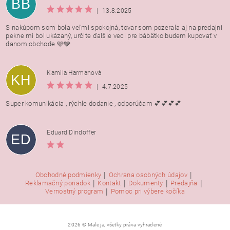
BB
|
13.8.2025
S nakúpom som bola veľmi spokojná, tovar som pozerala aj na predajni
pekne mi bol ukázaný, určite ďalšie veci pre bábätko budem kupovať v
danom obchode 🩵🩶
Kamila Harmanovà
KH
|
4.7.2025
Super komunikácia , rýchle dodanie , odporúčam 💕💕💕💕
Eduard Dindoffer
ED
|
|
Obchodné podmienky
Ochrana osobných údajov
|
|
|
|
Reklamačný poriadok
Kontakt
Dokumenty
Predajňa
|
Vernostný program
Pomoc pri výbere kočíka
2026 © Male ja, všetky práva vyhradené