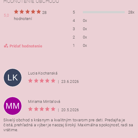
HODNOTENIE OBCHODU
5
28x
28
5,0
hodnotení
4
0x
3
0x
2
0x
1
0x
Pridať hodnotenie
Lucia Kochanská
LK
|
23.6.2026
Miriama Mintaľová
MM
|
20.5.2026
Skvelý obchod s krásnym a kvalitným tovarom pre deti. Predajňa je
čistá, prehľadná a výber je naozaj široký. Maximálna spokojnosť, radi sa
vrátime.