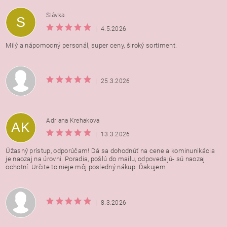
Vložením hodnotenie súhlasíte s
podmienkami ochrany
Slávka
S
osobných údajov
|
4.5.2026
Milý a nápomocný personál, super ceny, široký sortiment.
|
25.3.2026
Adriana Krehakova
AK
|
13.3.2026
Úžasný prístup, odporúčam! Dá sa dohodnúť na cene a kominunikácia
je naozaj na úrovni. Poradia, pošlú do mailu, odpovedajú- sú naozaj
ochotní. Určite to nieje môj posledný nákup. Ďakujem
|
8.3.2026